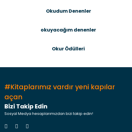
Bu ürüne benzer farklı alternatifler olmalı.
Okudum Denenler
okuyacağım denenler
Gönder
Okur Ödülleri
#Kitaplarımız vardır yeni kapılar
açan
Bizi Takip Edin
Sosyal Medya hesaplarımızdan bizi takip edin!