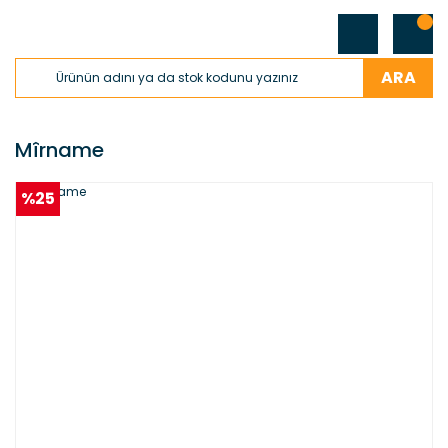
ARA
Mîrname
%25