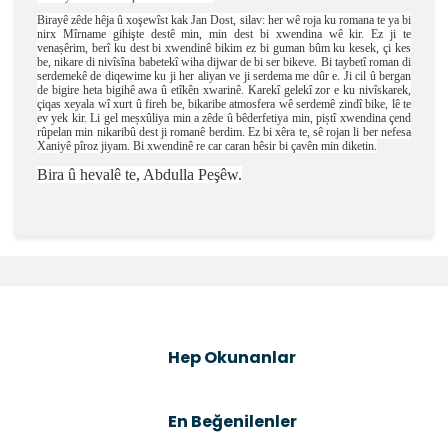
Birayê zêde hêja û xoşewîst kak Jan Dost, silav: her wê roja ku romana te ya bi
nirx Mîrname gihişte destê min, min dest bi xwendina wê kir. Ez ji te
venașêrim, berî ku dest bi xwendinê bikim ez bi guman bûm ku kesek, çi kes
be, nikare di nivîsîna babetekî wiha dijwar de bi ser bikeve. Bi taybetî roman di
serdemekê de diqewime ku ji her aliyan ve ji serdema me dûr e. Ji cil û bergan
de bigire heta bigihê awa û etîkên xwarinê. Karekî gelekî zor e ku nivîskarek,
çiqas xeyala wî xurt û fireh be, bikaribe atmosfera wê serdemê zindî bike, lê te
ev yek kir. Li gel meșxûliya min a zêde û bêderfetiya min, piștî xwendina çend
rûpelan min nikaribû dest ji romanê berdim. Ez bi xêra te, sê rojan li ber nefesa
Xaniyê pîroz jiyam. Bi xwendinê re car caran hêsir bi çavên min diketin.
Bira û hevalê te, Abdulla Peşêw.
Bu ürünün fiyat bilgisi, resim, ürün açıklamalarında ve
diğer konularda yetersiz gördüğünüz noktaları öneri
Bu ürüne ilk yorumu siz yapın!
formunu kullanarak tarafımıza iletebilirsiniz.
Görüş ve önerileriniz için teşekkür ederiz.
Şîrove Bike
Ürün resmi kalitesiz, bozuk veya görüntülenemiyor.
Hep Okunanlar
Ürün açıklamasında eksik bilgiler bulunuyor.
Ürün bilgilerinde hatalar bulunuyor.
En Beğenilenler
Ürün fiyatı diğer sitelerden daha pahalı.