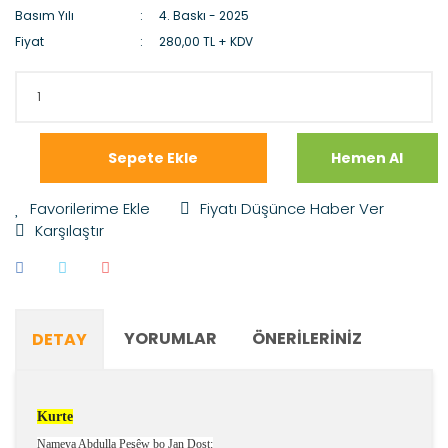
Basım Yılı
4. Baskı - 2025
Fiyat
280,00 TL + KDV
Sepete Ekle
Hemen Al
Fiyatı Düşünce Haber Ver
Karşılaştır
YORUMLAR
ÖNERILERINIZ
DETAY
Kurte
Nameya Abdulla Peşêw bo Jan Dost: