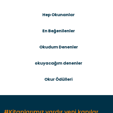
Şîrove Bike
Ürün resmi kalitesiz, bozuk veya görüntülenemiyor.
Hep Okunanlar
Ürün açıklamasında eksik bilgiler bulunuyor.
Ürün bilgilerinde hatalar bulunuyor.
En Beğenilenler
Ürün fiyatı diğer sitelerden daha pahalı.
Bu ürüne benzer farklı alternatifler olmalı.
Okudum Denenler
okuyacağım denenler
Gönder
Okur Ödülleri
#Kitaplarımız vardır yeni kapılar