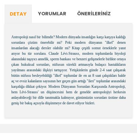
YORUMLAR
ÖNERILERINIZ
DETAY
Antropoloji nasıl bir bilimdir? Modern dünyada insanlığın karşı karşıya kaldığı
sorunlara çözüm önerebilir mi? Peki modern dünyanın "ilkel" denen
insanlardan alacağı dersler olabilir mi? Kitap çeşitli somut örneklerle yanıt
arıyor bu tür sorulara. Claude Lévi-Strauss, modern toplumlarda biyoloji
alanındaki taşıyıcı annelik, sperm bankası ve benzeri gelişmelerle birlikte ortaya
çıkan hukuksal sorunları, nüfusun sürekli artmasıyla bulaşıcı hastalıkların
yayılması arasındaki ilişkiyi tartışıyor. Yetişkinlerin günde 2-4 saat çalışarak
bütün nüfusu besleyebildiği "ilkel" toplumlar ile en az 8 saat çalıştıkları halde
aç ve evsiz kalanların sayısının her geçen gün arttığı "ileri" toplumlar arasındaki
karşıtlığa dikkat çekiyor. Modern Dünyanın Sorunları Karşısında Antropoloji,
hem Lévi-Strauss' un düşüncesini hem de genelde antropolojiyi herkesin
anlayabileceği bir dille tanıtmakla kalmıyor, günümüzün sorunları üstüne daha
geniş bir bakış açısıyla düşünmeye de davet ediyor bizleri.
Bu ürünün fiyat bilgisi, resim, ürün açıklamalarında ve
diğer konularda yetersiz gördüğünüz noktaları öneri
Bu ürüne ilk yorumu siz yapın!
formunu kullanarak tarafımıza iletebilirsiniz.
Görüş ve önerileriniz için teşekkür ederiz.