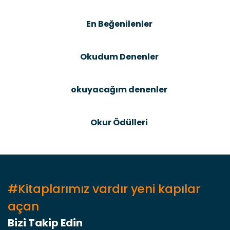
Ürün bilgilerinde hatalar bulunuyor.
En Beğenilenler
Ürün fiyatı diğer sitelerden daha pahalı.
Bu ürüne benzer farklı alternatifler olmalı.
Okudum Denenler
okuyacağım denenler
Gönder
Okur Ödülleri
#Kitaplarımız vardır yeni kapılar
açan
Bizi Takip Edin