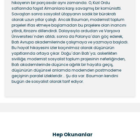
hikayenin bir parçasıdır aynı zamanda. O, Kızıl Ordu
saflarında faşist Almanlara karşı savaşmış bir komünistti.
Savaştan sonra sosyolist ütopyanın sadık bir bürokratı
olarak uzun yıllar çalıştı. Ancak Bauman, modernist toplum
projeleri iflas etmeye başlamadan bu projelere olan inancını
yitirdi, itirazını dillendirdi. Dolayısıyla ordudan ve Varşova
Üniversitesi´nden atıldı; sonra da Polonya´dan göç ederek,
Batı Avrupa akademilerinde çalışmaya ve yazmaya başladı.
Bu hayat hikayesini izler kaçınılmaz olarak düşünürün
yapıtlarında ortaya çıkar. Doğu´dan Batı´ya; askerlikten
sivilliğe; modernist sosyalist toplum projesinin neferliğinden,
Batı akademilerinde düşünce ağırlık bir hayata geçiş,
düşünürün düşünsel anlamda modernden postmoderne
geçişinin paralel izlekleridir... Şu da var. Bauman kendini
bugün de sosyalist olarak tarif ediyor.
Bu ürünün fiyat bilgisi, resim, ürün açıklamalarında ve
diğer konularda yetersiz gördüğünüz noktaları öneri
Bu ürüne ilk yorumu siz yapın!
formunu kullanarak tarafımıza iletebilirsiniz.
Görüş ve önerileriniz için teşekkür ederiz.
Şîrove Bike
Ürün resmi kalitesiz, bozuk veya görüntülenemiyor.
Hep Okunanlar
Ürün açıklamasında eksik bilgiler bulunuyor.