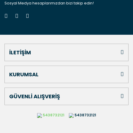
Sosyal Medya hesaplarımızdan bizi takip edin!
İLETİŞİM
KURUMSAL
GÜVENLİ ALIŞVERİŞ
5438732121
5438732121