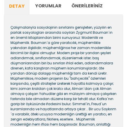
YORUMLAR
ÖNERILERINIZ
DETAY
Çalışmalarıyla sosyolojinin sınırlarını genişleten, yüzyılın en
parlak sosyologları arasında sayılan Zygmunt Bauman´ın
en önemli kitaplarından birini sunuyoruz: Modernlik ve
Müphemlik. Bauman´a göre yaratıcılık, müphemlikle
yakından ilişkilidir; müphemliğinse her zaman modernlikle
ikircimli bir ilişkisi olmuştur. Modern proje bir yandan şeyleri
adlandırmak, sınıflandırmak, düzenlemek ister; baş
düşmanlarından biri bu sınırları ihlal eden, adlandırmalara
direnen, kafa karıştıran müphem konumlanışlardır; öte
yandan dönüp dolaşıp müphemliği tam da kendi üretir.
Müphemlikse, modern projenin bu "bahçecilik" özlemleri
karşısında, çeşitli stratejiler üreterek hayatta kalmaya çalışır;
kimi zaman kraldan çok kralcı olur, Alman´dan çok Alman
olmaya çalışan Yahudiler gibi en mülayim olmaya çalışırken
farkında bile olmadan düzene karşı bir tehdit olur; Kafka´nın
garip bir öyküsünde ifadesini bulur; Simmel´in, Freud´un
kuramlarında ve hayatlarında ortaya çıkar... Bir ucu Soykırım
´a varabilir, öteki ucuysa modernliğin ürettiği en yaratıcı, en
zengin edebiyatlara, fikirlere, eserlere... Müphemlik
modernliğin hem iflası hem başarısıdır. Bauman, anlattığı