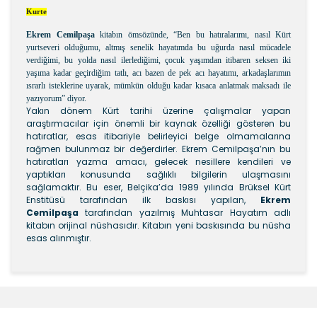
Kurte
Ekrem Cemilpaşa
kitabın ömsözünde, “Ben bu hatıralarımı, nasıl Kürt
yurtseveri olduğumu, altmış senelik hayatımda bu uğurda nasıl mücadele
verdiğimi, bu yolda nasıl ilerlediğimi, çocuk yaşımdan itibaren seksen iki
yaşıma kadar geçirdiğim tatlı, acı bazen de pek acı hayatımı, arkadaşlarımın
ısrarlı isteklerine uyarak, mümkün olduğu kadar kısaca anlatmak maksadı ile
yazıyorum” diyor.
Yakın dönem Kürt tarihi üzerine çalışmalar yapan
araştırmacılar için önemli bir kaynak özelliği gösteren bu
hatıratlar, esas itibariyle belirleyici belge olmamalarına
rağmen bulunmaz bir değerdirler. Ekrem Cemilpaşa’nın bu
hatıratları yazma amacı, gelecek nesillere kendileri ve
yaptıkları konusunda sağlıklı bilgilerin ulaşmasını
sağlamaktır. Bu eser, Belçika’da 1989 yılında Brüksel Kürt
Enstitüsü tarafından ilk baskısı yapılan,
Ekrem
Cemilpaşa
tarafından yazılmış Muhtasar Hayatım adlı
kitabın orijinal nüshasıdır. Kitabın yeni baskısında bu nüsha
esas alınmıştır.
Bu ürünün fiyat bilgisi, resim, ürün açıklamalarında ve
diğer konularda yetersiz gördüğünüz noktaları öneri
Bu ürüne ilk yorumu siz yapın!
formunu kullanarak tarafımıza iletebilirsiniz.
Görüş ve önerileriniz için teşekkür ederiz.