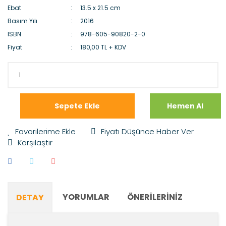
Ebat
13.5 x 21.5 cm
Basım Yılı
2016
ISBN
978-605-90820-2-0
Fiyat
180,00 TL + KDV
Sepete Ekle
Hemen Al
Fiyatı Düşünce Haber Ver
Karşılaştır
YORUMLAR
ÖNERILERINIZ
DETAY