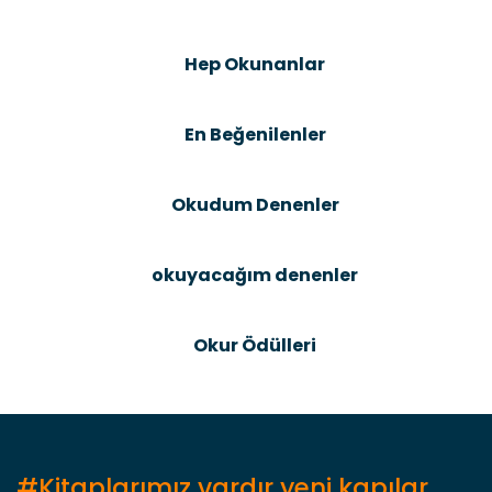
Şîrove Bike
Ürün resmi kalitesiz, bozuk veya görüntülenemiyor.
Hep Okunanlar
Ürün açıklamasında eksik bilgiler bulunuyor.
Ürün bilgilerinde hatalar bulunuyor.
En Beğenilenler
Ürün fiyatı diğer sitelerden daha pahalı.
Bu ürüne benzer farklı alternatifler olmalı.
Okudum Denenler
okuyacağım denenler
Gönder
Okur Ödülleri
#Kitaplarımız vardır yeni kapılar