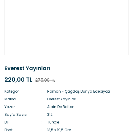
Everest Yayınları
220,00 TL
275,00 TL
Kategori
Roman - Çağdaş Dünya Edebiyatı
Marka
Everest Yayınları
Yazar
Alain De Botton
Sayfa Sayısı
312
Dili
Türkçe
Ebat
13,5 x 19,5 Cm