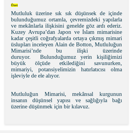
Özet
Mutluluk üzerine sık sık düşünsek de içinde
bulunduğumuz ortamla, çevremizdeki yapılarla
ve mekânlarla ilişkisini genelde göz ardı ederiz.
Kuzey Avrupa’dan Japon ve İslam mimarisine
kadar çeşitli coğrafyalarda ortaya çıkmış mimari
üslupları inceleyen Alain de Botton, Mutluluğun
Mimarisi’nde bu ilişki üzerinde
duruyor. Bulunduğumuz yerin kişiliğimizi
büyük ölçüde etkilediğini savunurken,
mimariyi, potansiyelimizin hatırlatıcısı olma
işleviyle de ele alıyor.
Mutluluğun Mimarisi, mekânsal kurgunun
insanın düşünsel yapısı ve sağlığıyla bağı
üzerine düşünmek için bir kılavuz.
Bu ürünün fiyat bilgisi, resim, ürün açıklamalarında ve
diğer konularda yetersiz gördüğünüz noktaları öneri