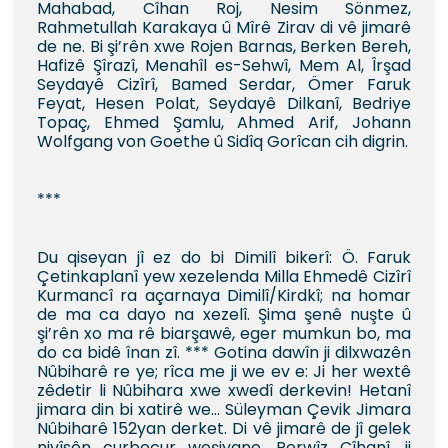
Mahabad, Cîhan Roj, Nesim Sönmez,
Rahmetullah Karakaya û Mîrê Zirav di vê jimarê
de ne. Bi şi’rên xwe Rojen Barnas, Berken Bereh,
Hafizê Şîrazî, Menahîl es-Sehwî, Mem Al, Îrşad
Seydayê Cizîrî, Bamed Serdar, Ömer Faruk
Feyat, Hesen Polat, Seydayê Dilkanî, Bedriye
Topaç, Ehmed Şamlu, Ahmed Arif, Johann
Wolfgang von Goethe û Sidîq Gorîcan cih digrin.
***
Du qiseyan jî ez do bi Dimilî bikerî: Ö. Faruk
Çetinkaplanî yew xezelenda Milla Ehmedê Cizîrî
Kurmancî ra açarnaya Dimilî/Kirdkî; na homar
de ma ca dayo na xezelî. Şima şenê nuşte û
şi’rên xo ma rê biarşawê, eger mumkun bo, ma
do ca bidê înan zî. *** Gotina dawîn ji dilxwazên
Nûbiharê re ye; rîca me ji we ev e: Ji her wextê
zêdetir li Nûbihara xwe xwedî derkevin! Hetanî
jimara din bi xatirê we... Süleyman Çevik Jimara
Nûbiharê 152yan derket. Di vê jimarê de jî gelek
nivîsên curbecur weşiyane. Perwîz Cîhanî, ji