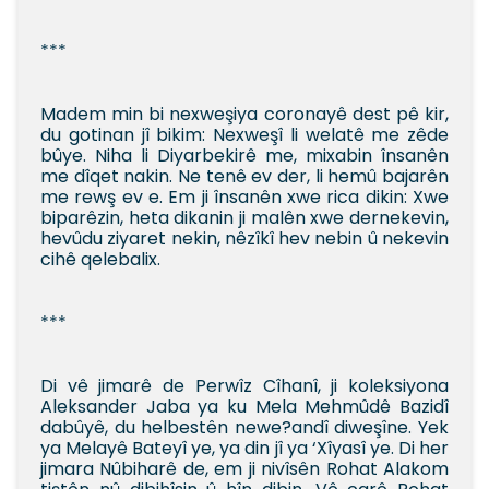
***
Madem min bi nexweşiya coronayê dest pê kir,
du gotinan jî bikim: Nexweşî li welatê me zêde
bûye. Niha li Diyarbekirê me, mixabin însanên
me dîqet nakin. Ne tenê ev der, li hemû bajarên
me rewş ev e. Em ji însanên xwe rica dikin: Xwe
biparêzin, heta dikanin ji malên xwe dernekevin,
hevûdu ziyaret nekin, nêzîkî hev nebin û nekevin
cihê qelebalix.
***
Di vê jimarê de Perwîz Cîhanî, ji koleksiyona
Aleksander Jaba ya ku Mela Mehmûdê Bazidî
dabûyê, du helbestên newe?andî diweşîne. Yek
ya Melayê Bateyî ye, ya din jî ya ‘Xîyasî ye. Di her
jimara Nûbiharê de, em ji nivîsên Rohat Alakom