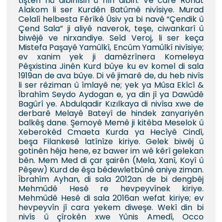
tiştên nû dibihîsin û hîn dibin. Vê carê Rohat
Alakom li ser Kurdên Batûmê nivîsiye. Murad
Celalî helbesta Fêrîkê Ûsiv ya bi navê “Çendik û
Çend Sala” ji aliyê naverok, teşe, ciwankarî û
biwêjê ve nirxandiye. Seîd Veroj, li ser keça
Mistefa Paşayê Yamûlkî, Encûm Yamûlkî nivîsiye;
ev xanim yek ji damêzrînera Komeleya
Pêşxistina Jinên Kurd bûye ku ev komel di sala
1919an de ava bûye. Di vê jimarê de, du heb nivîs
li ser rêziman û îmlayê ne; yek ya Mûsa Ekîcî &
Îbrahîm Seydo Aydogan e, ya din jî ya Dawûdê
Bagûrî ye. Abdulqadir Kızılkaya di nivîsa xwe de
derbarê Melayê Bateyî de hindek zanyariyên
balkêş dane. Şemoyê Memê ji kitêba Meselok û
Xeberokêd Cmaeta Kurda ya Hecîyê Cindî,
beşa Filankesê latînîze kiriye. Gelek biwêj û
gotinên hêja hene, ez bawer im wê kêrî gelekan
bên. Mem Med di çar şairên (Mela, Xanî, Koyî û
Pêşew) Kurd de êşa bêdewletbûnê aniye ziman.
Îbrahîm Ayhan, di sala 2012an de bi dengbêj
Meh­mûdê Hesê re hevpeyvînek kiriye.
Mehmûdê Hesê di sala 2016an wefat kiriye; ev
hevpeyvîn jî cara yekem diweşe. Wekî din bi
nivîs û çîrokên xwe Yûnis Amedî, Occo