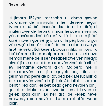
Naverok
Ji jimara 152yan merheba Di dema şewba
coronayê de mirovahî, li her deverê neçarî
jiyaneke nû bû. Însanên ku demeke dirêj di
malên xwe de hepiskirî man hewceyî riyên nû
yên danûstendinê bûn. Vê yekê kir ku em jî êdî
karên xwe li gor vê ‘jiyana nû’ bi pêş bixin. Li gor
vê rewşê, di serê Gulanê de me malpera xwe ya
firotinê vekir. Êdî kesên bixwazin dikarin kovar û
kitêbên me li ser malpera me bikirrin. Di nava
heman mehê de, li ser hesabên xwe yên medya
civakî jî me dest bi bernameyên zindî kir û niha jî
ev bername dewam dikin. Malpera me jî,
bernameyên me jî aleqeyek baş dîtin. Di
çêkirina malperê de bi taybetî kek Mesut Bilir, di
bernameyên zindî de jî kek Abdullah İncekan
bêhtir ked dan. Helbet keda çend hevalên din jî
gellek e. Mala tevan ava be; em ji tevan re
gelek spas dikin! Di her tiştî de xêrek heye,
nexweşiya coronayê kir ku em xebatên weha
bikin.