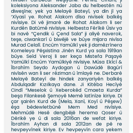
koleksiyona Aleksander Jaba du helbestên nû
diweşîne; yek ya Melayê Bateyî, ya din jî ya
‘Xîyasî ye. Rohat Alakom dîsa nivîsek balkêş
nivîsiye. Di vê jimarê de Rohat Alakom li ser
Kurdên Batûmê nivîsiye. Helbesta Fêrîkê Ûsiv ya
bi navê “Çendik û Çend Sala” ji aliyê naverok,
teşe, ciwankarî û biwêjê ve bûye mijara nivîsa
Murad Celalî. Encûm Yamûlkî yek ji damêzrînera
Komeleya Pêşxistina Jinên Kurd ya sala 1919an
bûye. Seîd Veroj li ser keça Mistefa Paşayê
Yamûlkî Encûm Yamûlkiyê nivîsiye. Mûsa Ekîcî &
Îbrahîm Seydo Aydogan û Dawûdê Bagûrî
nivîsên wan li ser rêziman û îmlayê ne. Derbarê
Melayê Bateyî de hindek zanyariyên balkêş
Abdulqadir Kızılkaya dane. Ji Kitêba Hecîyê
Cindî “Meselok û Xeberokêd Cmaeta Kurda”
beşa Filankesê Şemoyê Memê latînîze kiriye. Di
çar şairên Kurd de (Mela, Xanî, Koyî û Pêşew)
êşa bêdewletbûnê Mem Med nivîsiye.
Mehmûdê Hesê dengbêjê herema Qoser û
Dêrikê ye û di sala 2016an de wefat kiriye.
Îbrahîm Ayhan di sala 2012an de pê re
hevpeyvînek kiriye. Ev hevpeyvîn cara yekem