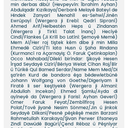
min derbas dibû! (Hevpeyvîn: Îbrahîm Ayhan)
Abdulqadir Kızılkaya/Derbarê Melayê Bateyî de
Hindek Zanyarî Menahîl es-Sehwî/Jinên
Ewrûpayî (Wergera ji Erebî: Qedrî Sipranî)
Ahmed Arif/Helbestên Heps û Zîndanan
(Wergera ji Tirkî: Talat İnanç) Hecîyê
Cindî/Flankes (Ji Krîlî bo Latînî: Şemoyê Memê)
Mem Al/Her roj tiştek kêm dibe ji min Milla
Ehmedê Cizîrî/Ti lata Husn û Şaha Rindana
(Kurmancî ra Açarnayiş: Ö. Faruk Çetinkaplan)
Occo Mahabad/Dilekî birîndar: Şikoyê Hesen
Îrşad Seydayê Cizîrî/Bêriya Welat Cîhan Roj/Bîr
û Tûrikê Qul Bamed Serdar/Name Mem Med/Di
şa’irên Kurd de bandora êşa bêdewletbûnê
Johann Wolfgang von Goethe/Digeriyam li
Firatê li ser keştiyekê (Wergera ji Almanî:
Abdullah Incekan) Ehmed Şamlu/Ayda di
ayîneyê da (Wergera ji Farisî: Ayhan Geverî)
Ömer Faruk Feyat/Zembîlfiroş Hesen
Polat/Tovê jiyanê Nesim Sönmez/Jin û jinkok
Seydayê Dilkanî/Pesnê pêşkêşê mezin Barzanî
Rahmetullah Karakaya/Şivan Perwer Efsaneya
Zindî Dawûdê Bagûrî/Çend Rêbaz û Pêşnîyar