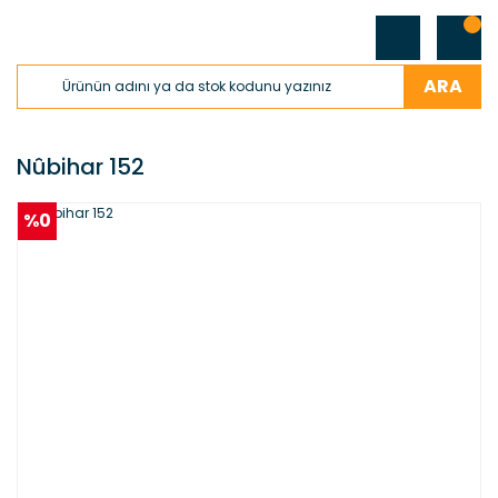
ARA
Nûbihar 152
%0