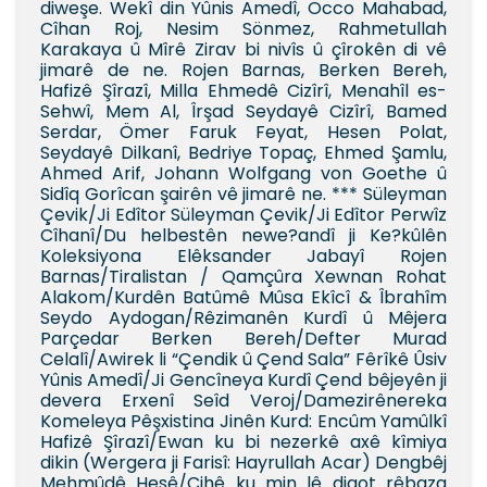
diweşe. Wekî din Yûnis Amedî, Occo Mahabad,
Cîhan Roj, Nesim Sönmez, Rahmetullah
Karakaya û Mîrê Zirav bi nivîs û çîrokên di vê
jimarê de ne. Rojen Barnas, Berken Bereh,
Hafizê Şîrazî, Milla Ehmedê Cizîrî, Menahîl es-
Sehwî, Mem Al, Îrşad Seydayê Cizîrî, Bamed
Serdar, Ömer Faruk Feyat, Hesen Polat,
Seydayê Dilkanî, Bedriye Topaç, Ehmed Şamlu,
Ahmed Arif, Johann Wolfgang von Goethe û
Sidîq Gorîcan şairên vê jimarê ne. *** Süleyman
Çevik/Ji Edîtor Süleyman Çevik/Ji Edîtor Perwîz
Cîhanî/Du helbestên newe?andî ji Ke?kûlên
Koleksiyona Elêksander Jabayî Rojen
Barnas/Tiralistan / Qamçûra Xewnan Rohat
Alakom/Kurdên Batûmê Mûsa Ekîcî & Îbrahîm
Seydo Aydogan/Rêzimanên Kurdî û Mêjera
Parçedar Berken Bereh/Defter Murad
Celalî/Awirek li “Çendik û Çend Sala” Fêrîkê Ûsiv
Yûnis Amedî/Ji Gencîneya Kurdî Çend bêjeyên ji
devera Erxenî Seîd Veroj/Damezirênereka
Komeleya Pêşxistina Jinên Kurd: Encûm Yamûlkî
Hafizê Şîrazî/Ewan ku bi nezerkê axê kîmiya
dikin (Wergera ji Farisî: Hayrullah Acar) Dengbêj
Mehmûdê Hesê/Cihê ku min lê digot rêbaza