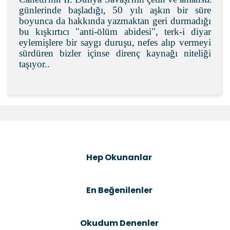
günlerinde başladığı, 50 yılı aşkın bir süre
boyunca da hakkında yazmaktan geri durmadığı
bu kışkırtıcı "anti-ölüm abidesi", terk-i diyar
eylemişlere bir saygı duruşu, nefes alıp vermeyi
sürdüren bizler içinse direnç kaynağı niteliği
taşıyor..
Bu ürünün fiyat bilgisi, resim, ürün açıklamalarında ve
diğer konularda yetersiz gördüğünüz noktaları öneri
Bu ürüne ilk yorumu siz yapın!
formunu kullanarak tarafımıza iletebilirsiniz.
Görüş ve önerileriniz için teşekkür ederiz.
Şîrove Bike
Ürün resmi kalitesiz, bozuk veya görüntülenemiyor.
Hep Okunanlar
Ürün açıklamasında eksik bilgiler bulunuyor.
Ürün bilgilerinde hatalar bulunuyor.
En Beğenilenler
Ürün fiyatı diğer sitelerden daha pahalı.
Bu ürüne benzer farklı alternatifler olmalı.
Okudum Denenler