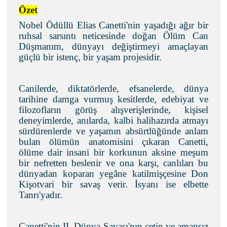
Özet
Nobel Ödüllü Elias Canetti'nin yaşadığı ağır bir
ruhsal sarsıntı neticesinde doğan Ölüm Can
Düşmanım, dünyayı değiştirmeyi amaçlayan
güçlü bir istenç, bir yaşam projesidir.
Canilerde, diktatörlerde, efsanelerde, dünya
tarihine damga vurmuş kesitlerde, edebiyat ve
filozofların görüş alışverişlerinde, kişisel
deneyimlerde, anılarda, kalbi halihazırda atmayı
sürdürenlerde ve yaşamın absürtlüğünde anlam
bulan ölümün anatomisini çıkaran Canetti,
ölüme dair insani bir korkunun aksine meşum
bir nefretten beslenir ve ona karşı, canlıları bu
dünyadan koparan yegâne katilmişçesine Don
Kişotvari bir savaş verir. İsyanı ise elbette
Tanrı'yadır.
Canetti'nin II. Dünya Savaşı'nın çetin ve amansız