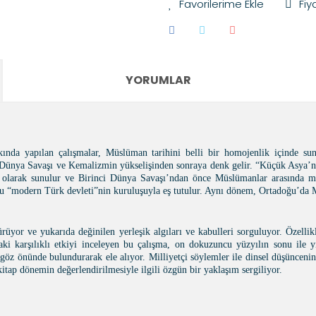
Fiy
YORUMLAR
ında yapılan çalı
ş
malar, Müslüman tarihini belli bir homojenlik içinde s
i Dünya Sava
ş
ı ve Kemalizmin yükseli
ş
inden sonraya denk gelir. “Küçük Asya’n
u olarak sunulur ve Birinci Dünya Sava
ş
ı’ndan önce Müslümanlar arasında mi
u “modern Türk devleti”nin kurulu
ş
uyla e
ş
tutulur. Aynı dönem, Ortado
ğ
u’da 
sürüyor ve yukarıda de
ğ
inilen yerle
ş
ik algıları ve kabulleri sorguluyor. Özell
aki kar
ş
ılıklı etkiyi inceleyen bu çalı
ş
ma, on dokuzuncu yüzyılın sonu ile y
 göz önünde bulundurarak ele alıyor. Milliyetçi söylemler ile dinsel dü
ş
üncenin
 kitap dönemin de
ğ
erlendirilmesiyle ilgili özgün bir yakla
ş
ım sergiliyor.