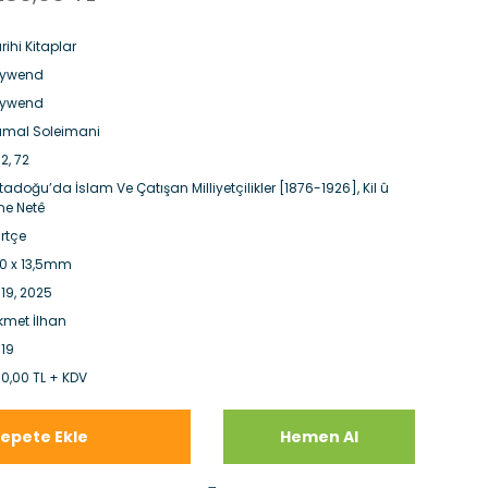
rihi Kitaplar
eywend
eywend
mal Soleimani
2, 72
tadoğu’da İslam Ve Çatışan Milliyetçilikler [1876-1926], Kil û
ne Netê
rtçe
,0 x 13,5mm
19, 2025
kmet İlhan
19
0,00 TL + KDV
epete Ekle
Hemen Al