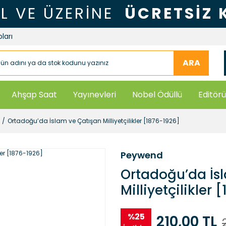
TL VE ÜZERİNE
ÜCRETSİZ
ları
ARA
Ahşap Saat
Yayınevleri
Nobel Ödüllü
Editörü
Ortadoğu’da İslam ve Çatışan Milliyetçilikler [1876-1926]
Peywend
Ortadoğu’da İs
Milliyetçilikler
%25
210,00 TL