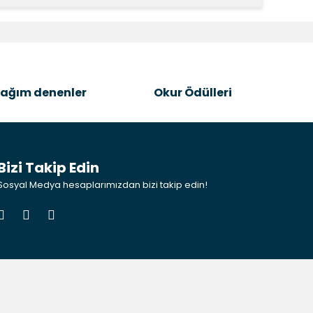
k tarafımıza iletebilirsiniz.
ağım denenler
Okur Ödülleri
Bizi Takip Edin
Sosyal Medya hesaplarımızdan bizi takip edin!