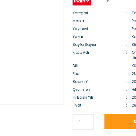
İndirim
Kategori
Ta
Marka
P
Yayınevi
P
Yazar
Ka
Sayfa Sayısı
35
Kitap Adı
Or
Hi
Dili
Kü
Ebat
21
Basım Yılı
20
Çevirmen
Hi
İlk Baskı Yılı
20
Fiyat
28
S