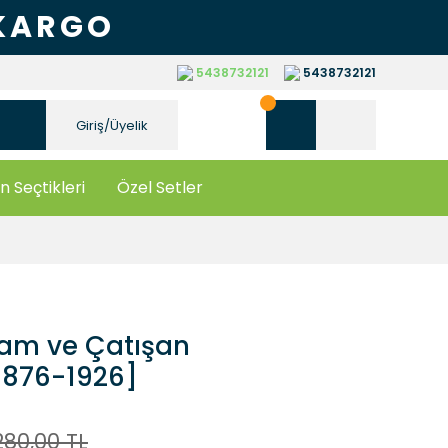
 KARGO
5438732121
5438732121
Giriş/Üyelik
n Seçtikleri
Özel Setler
lam ve Çatışan
 [1876-1926]
280,00 TL