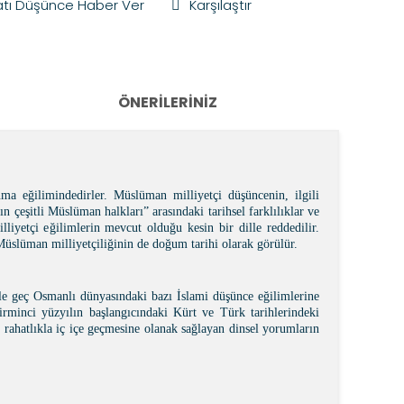
atı Düşünce Haber Ver
Karşılaştır
ÖNERILERINIZ
unma e
ğ
ilimindedirler. Müslüman milliyetçi dü
ş
üncenin, ilgili
ın çe
ş
itli Müslüman halkları” arasındaki tarihsel farklılıklar ve
lliyetçi e
ğ
ilimlerin mevcut oldu
ğ
u kesin bir dille reddedilir.
Müslüman milliyetçili
ğ
inin de do
ğ
um tarihi olarak görülür.
ikle geç Osmanlı dünyasındaki bazı
İ
slami dü
ş
ünce e
ğ
ilimlerine
irminci yüzyılın ba
ş
langıcındaki Kürt ve Türk tarihlerindeki
 rahatlıkla iç içe geçmesine olanak sa
ğ
layan dinsel yorumların