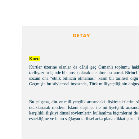
DETAY
Kurte
Kürtler üzerine olanlar da dâhil geç Osmanlı toplumu hakk
tarihyazımı içinde bir unsur olarak ele alınması ancak Birinc
sözüm ona “etnik bilincin olmaması” kesin bir tarihsel olg
Geçmi
ş
in bu söylemsel in
ş
asında, Türk milliyetçili
ğ
inin do
ğ
u
ş
Bu çalı
ş
ma, din ve milliyetçilik arasındaki ili
ş
kinin izlerini 
odaklanarak modern
İ
slami dü
ş
ünce ile milliyetçilik arasınd
kar
ş
ılıklı ili
ş
kiyi dinsel söylemlerin kullanılma biçimlerini de
esnekli
ğ
ine ve bunu sa
ğ
layan tarihsel arka plana dikkat çeken