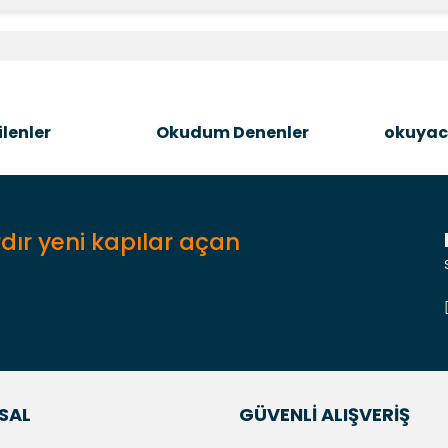
e diğer konularda yetersiz gördüğünüz noktaları öneri formunu kullanara
Bu ürüne ilk yorumu siz yapın!
Şîrove Bike
lenler
Okudum Denenler
okuyac
dır yeni kapılar açan
Gönder
SAL
GÜVENLİ ALIŞVERİŞ