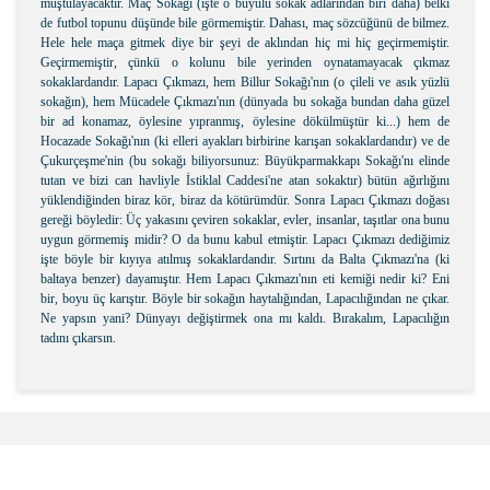
muştulayacaktır. Maç Sokağı (işte o büyülü sokak adlarından biri daha) belki
de futbol topunu düşünde bile görmemiştir. Dahası, maç sözcüğünü de bilmez.
Hele hele maça gitmek diye bir şeyi de aklından hiç mi hiç geçirmemiştir.
Geçirmemiştir, çünkü o kolunu bile yerinden oynatamayacak çıkmaz
sokaklardandır. Lapacı Çıkmazı, hem Billur Sokağı'nın (o çileli ve asık yüzlü
sokağın), hem Mücadele Çıkmazı'nın (dünyada bu sokağa bundan daha güzel
bir ad konamaz, öylesine yıpranmış, öylesine dökülmüştür ki...) hem de
Hocazade Sokağı'nın (ki elleri ayakları birbirine karışan sokaklardandır) ve de
Çukurçeşme'nin (bu sokağı biliyorsunuz: Büyükparmakkapı Sokağı'nı elinde
tutan ve bizi can havliyle İstiklal Caddesi'ne atan sokaktır) bütün ağırlığını
yüklendiğinden biraz kör, biraz da kötürümdür. Sonra Lapacı Çıkmazı doğası
gereği böyledir: Üç yakasını çeviren sokaklar, evler, insanlar, taşıtlar ona bunu
uygun görmemiş midir? O da bunu kabul etmiştir. Lapacı Çıkmazı dediğimiz
işte böyle bir kıyıya atılmış sokaklardandır. Sırtını da Balta Çıkmazı'na (ki
baltaya benzer) dayamıştır. Hem Lapacı Çıkmazı'nın eti kemiği nedir ki? Eni
bir, boyu üç karıştır. Böyle bir sokağın haytalığından, Lapacılığından ne çıkar.
Ne yapsın yani? Dünyayı değiştirmek ona mı kaldı. Bırakalım, Lapacılığın
tadını çıkarsın.
Bu ürünün fiyat bilgisi, resim, ürün açıklamalarında ve
diğer konularda yetersiz gördüğünüz noktaları öneri
Bu ürüne ilk yorumu siz yapın!
formunu kullanarak tarafımıza iletebilirsiniz.
Görüş ve önerileriniz için teşekkür ederiz.