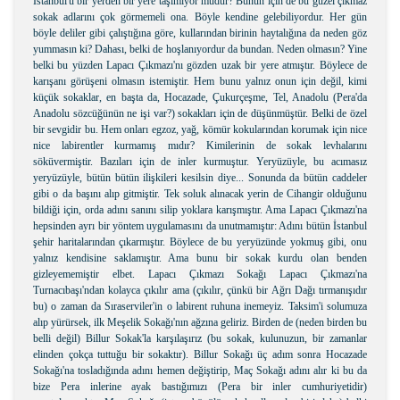
İstanbul'u bir yerden bir yere taşımıyor mudur? Bunun için de bu güzel çıkmaz
sokak adlarını çok görmemeli ona. Böyle kendine gelebiliyordur. Her gün
böyle deliler gibi çalıştığına göre, kullarından birinin haytalığına da neden göz
yummasın ki? Dahası, belki de hoşlanıyordur da bundan. Neden olmasın? Yine
belki bu yüzden Lapacı Çıkmazı'nı gözden uzak bir yere atmıştır. Böylece de
karışanı görüşeni olmasın istemiştir. Hem bunu yalnız onun için değil, kimi
küçük sokaklar, en başta da, Hocazade, Çukurçeşme, Tel, Anadolu (Pera'da
Anadolu sözcüğünün ne işi var?) sokakları için de düşünmüştür. Belki de özel
bir sevgidir bu. Hem onları egzoz, yağ, kömür kokularından korumak için nice
nice labirentler kurmamış mıdır? Kimilerinin de sokak levhalarını
söküvermiştir. Bazıları için de inler kurmuştur. Yeryüzüyle, bu acımasız
yeryüzüyle, bütün bütün ilişkileri kesilsin diye... Sonunda da bütün caddeler
gibi o da başını alıp gitmiştir. Tek soluk alınacak yerin de Cihangir olduğunu
bildiği için, orda adını sanını silip yoklara karışmıştır. Ama Lapacı Çıkmazı'na
hepsinden ayrı bir yöntem uygulamasını da unutmamıştır: Adını bütün İstanbul
şehir haritalarından çıkarmıştır. Böylece de bu yeryüzünde yokmuş gibi, onu
yalnız kendisine saklamıştır. Ama bunu bir sokak kurdu olan benden
gizleyememiştir elbet. Lapacı Çıkmazı Sokağı Lapacı Çıkmazı'na
Turnacıbaşı'ndan kolayca çıkılır ama (çıkılır, çünkü bir Ağrı Dağı tırmanışıdır
bu) o zaman da Sıraserviler'in o labirent ruhuna inemeyiz. Taksim'i solumuza
alıp yürürsek, ilk Meşelik Sokağı'nın ağzına geliriz. Birden de (neden birden bu
belli değil) Billur Sokak'la karşılaşırız (bu sokak, kulunuzun, bir zamanlar
elinden çokça tuttuğu bir sokaktır). Billur Sokağı üç adım sonra Hocazade
Sokağı'na tosladığında adını hemen değiştirip, Maç Sokağı adını alır ki bu da
bize Pera inlerine ayak bastığımızı (Pera bir inler cumhuriyetidir)