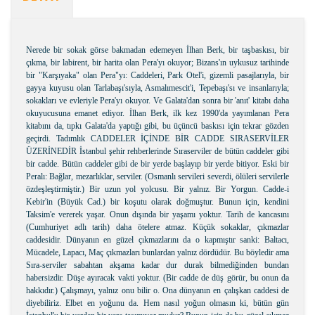
Nerede bir sokak görse bakmadan edemeyen İlhan Berk, bir taşbaskısı, bir
çıkma, bir labirent, bir harita olan Pera'yı okuyor; Bizans'ın uykusuz tarihinde
bir "Karşıyaka" olan Pera"yı: Caddeleri, Park Otel'i, gizemli pasajlarıyla, bir
gayya kuyusu olan Tarlabaşı'sıyla, Asmalımescit'i, Tepebaşı'sı ve insanlarıyla;
sokakları ve evleriyle Pera'yı okuyor. Ve Galata'dan sonra bir 'anıt' kitabı daha
okuyucusuna emanet ediyor. İlhan Berk, ilk kez 1990'da yayımlanan Pera
kitabını da, tıpkı Galata'da yaptığı gibi, bu üçüncü baskısı için tekrar gözden
geçirdi. Tadımlık CADDELER İÇİNDE BİR CADDE SIRASERVİLER
ÜZERİNEDİR İstanbul şehir rehberlerinde Sıraserviler de bütün caddeler gibi
bir cadde. Bütün caddeler gibi de bir yerde başlayıp bir yerde bitiyor. Eski bir
Peralı: Bağlar, mezarlıklar, serviler. (Osmanlı servileri severdi, ölüleri servilerle
özdeşleştirmiştir.) Bir uzun yol yolcusu. Bir yalnız. Bir Yorgun. Cadde-i
Kebir'in (Büyük Cad.) bir koşutu olarak doğmuştur. Bunun için, kendini
Taksim'e vererek yaşar. Onun dışında bir yaşamı yoktur. Tarih de kancasını
(Cumhuriyet adlı tarih) daha ötelere atmaz. Küçük sokaklar, çıkmazlar
caddesidir. Dünyanın en güzel çıkmazlarını da o kapmıştır sanki: Baltacı,
Mücadele, Lapacı, Maç çıkmazları bunlardan yalnız dördüdür. Bu böyledir ama
Sıra-serviler sabahtan akşama kadar dur durak bilmediğinden bundan
habersizdir. Düşe ayıracak vakti yoktur. (Bir cadde de düş görür, bu onun da
hakkıdır.) Çalışmayı, yalnız onu bilir o. Ona dünyanın en çalışkan caddesi de
diyebiliriz. Elbet en yoğunu da. Hem nasıl yoğun olmasın ki, bütün gün