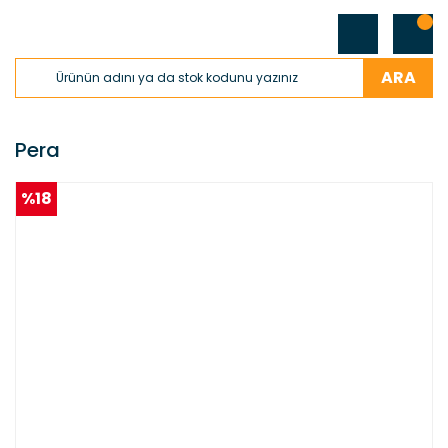
ARA
Pera
%18