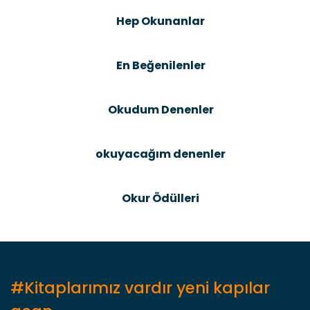
Şîrove Bike
Ürün resmi kalitesiz, bozuk veya görüntülenemiyor.
Hep Okunanlar
Ürün açıklamasında eksik bilgiler bulunuyor.
Ürün bilgilerinde hatalar bulunuyor.
En Beğenilenler
Ürün fiyatı diğer sitelerden daha pahalı.
Bu ürüne benzer farklı alternatifler olmalı.
Okudum Denenler
okuyacağım denenler
Gönder
Okur Ödülleri
#Kitaplarımız vardır yeni kapılar