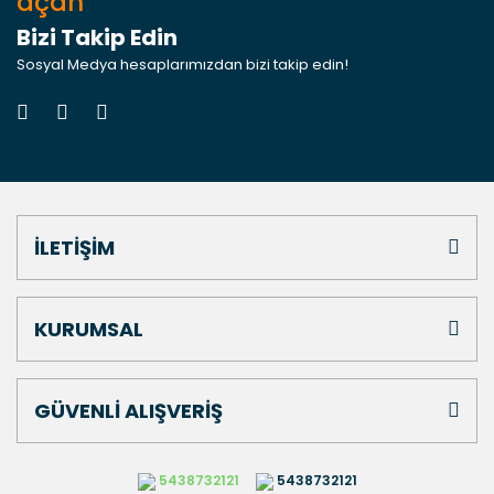
açan
Bizi Takip Edin
Sosyal Medya hesaplarımızdan bizi takip edin!
İLETİŞİM
KURUMSAL
GÜVENLİ ALIŞVERİŞ
5438732121
5438732121