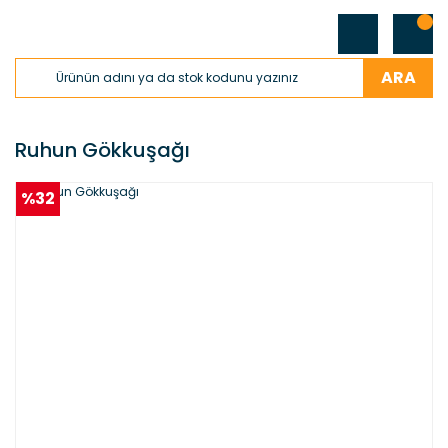
ARA
Ruhun Gökkuşağı
%32