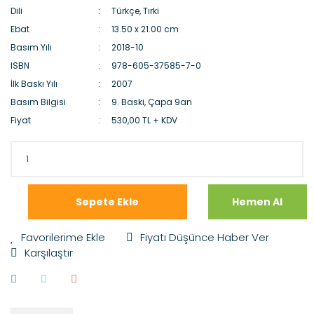
Dili
Türkçe, Tırki
Ebat
13.50 x 21.00 cm
Basım Yılı
2018-10
ISBN
978-605-37585-7-0
İlk Baskı Yılı
2007
Basım Bilgisi
9. Baski, Çapa 9an
Fiyat
530,00 TL + KDV
Sepete Ekle
Hemen Al
Fiyatı Düşünce Haber Ver
Karşılaştır