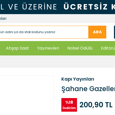
TL VE ÜZERİNE
ÜCRETSİZ
ları
ARA
Ahşap Saat
Yayınevleri
Nobel Ödüllü
Editörü
Kapı Yayınları
Şahane Gazelle
%18
200,90 TL
İndirim