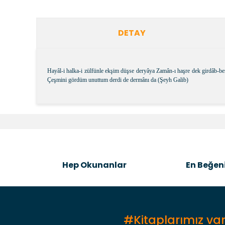
DETAY
Hayâl-i halka-i zülfünle ekşim düşse deryâya Zamân-ı haşre dek girdâb-be
Çeşmini gördüm unuttum derdi de dermânı da (Şeyh Galib)
Bu ürünün fiyat bilgisi, resim, ürün açıklamalarında v
Görüş ve önerileriniz için teşekkür ederiz.
Ürün resmi kalitesiz, bozuk veya görüntülenemiyor.
Ürün açıklamasında eksik bilgiler bulunuyor.
Hep Okunanlar
En Beğeni
Ürün bilgilerinde hatalar bulunuyor.
Ürün fiyatı diğer sitelerden daha pahalı.
Bu ürüne benzer farklı alternatifler olmalı.
#Kitaplarımız var