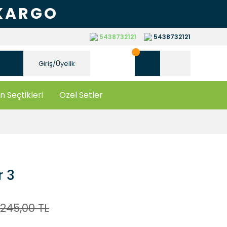
 KARGO
5438732121
5438732121
Giriş/Üyelik
n Seçtikleri
Özel Setler
r 3
245,00 TL