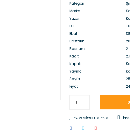
Kategori
Şii
Marka
Ka
Yazar
Ko
Dili
Tü
Ebat
13
Bastarih
20
Basnum
2
Kagit
2
Kapak
Ka
Yayinci
Ka
Sayfa
2
Fiyat
24
S
Fiy