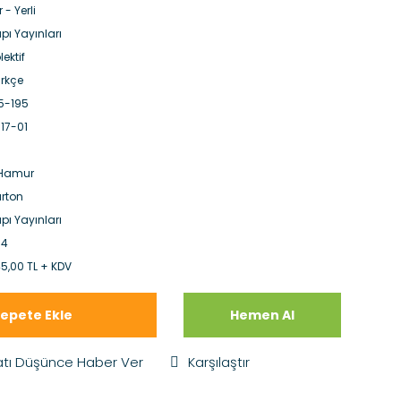
r - Yerli
pı Yayınları
lektif
rkçe
5-195
17-01
.Hamur
rton
pı Yayınları
54
5,00 TL + KDV
epete Ekle
Hemen Al
atı Düşünce Haber Ver
Karşılaştır