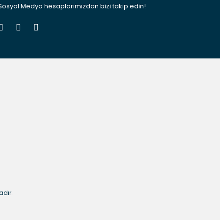
Sosyal Medya hesaplarımızdan bizi takip edin!
adır.