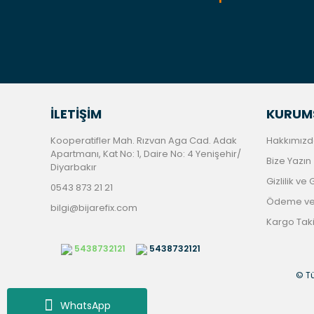
İLETİŞİM
KURUM
Kooperatifler Mah. Rızvan Aga Cad. Adak
Hakkımızd
Apartmanı, Kat No: 1, Daire No: 4 Yenişehir/
Bize Yazın
Diyarbakır
Gizlilik ve
0543 873 21 21
Ödeme ve 
bilgi@bijarefix.com
Kargo Tak
5438732121
5438732121
© Tü
WhatsApp