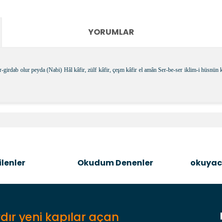
YORUMLAR
r-girdab olur peyda (Nabi) Hâl kâfir, zülf kâfir, çeşm kâfir el amân Ser-be-ser iklim-i hüsnü
e diğer konularda yetersiz gördüğünüz noktaları öneri formunu kullanara
Bu ürüne ilk yorumu siz yapın!
Şîrove Bike
lenler
Okudum Denenler
okuyac
dır yeni kapılar açan