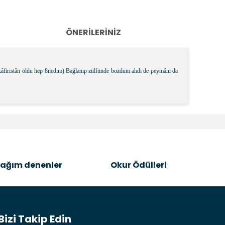
ÖNERILERINIZ
n kâfiristân oldu hep 8nedim) Bağlanıp zülfünde bozdum ahdi de peymânı da
k tarafımıza iletebilirsiniz.
ağım denenler
Okur Ödülleri
Bizi Takip Edin