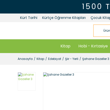
1500 
Kürt Tarihi
Kürtçe Öğrenme Kitapları
Çocuk Kitap
Kitap
Hobi - Kırtasiye
Anasayfa
Kitap
Edebiyat
Şiir - Yerli
Şahane Gazeller 3