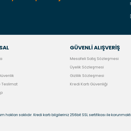
Gönder
SAL
GÜVENLİ ALIŞVERİŞ
a
Mesafeli Satış Sözleşmesi
Üyelik Sözleşmesi
 Güvenlik
Gizlilik Sözleşmesi
Teslimat
Kredi Kartı Güvenliği
ip
m hakları saklıdır. Kredi kartı bilgileriniz 256bit SSL sertifikası ile korunmakt