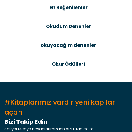
Ürün bilgilerinde hatalar bulunuyor.
En Beğenilenler
Ürün fiyatı diğer sitelerden daha pahalı.
Bu ürüne benzer farklı alternatifler olmalı.
Okudum Denenler
okuyacağım denenler
Gönder
Okur Ödülleri
#Kitaplarımız vardır yeni kapılar
açan
Bizi Takip Edin
Sosyal Medya hesaplarımızdan bizi takip edin!