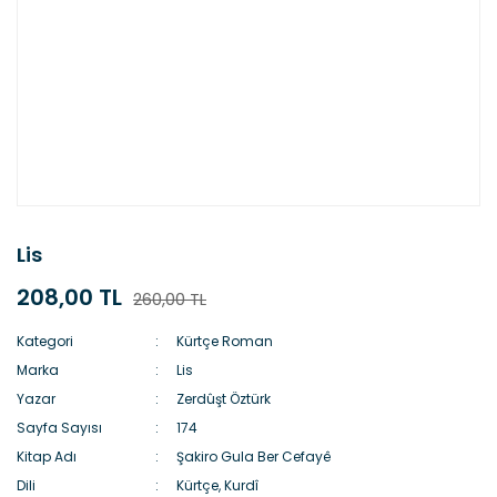
Lis
208,00 TL
260,00 TL
Kategori
Kürtçe Roman
Marka
Lis
Yazar
Zerdûşt Öztürk
Sayfa Sayısı
174
Kitap Adı
Şakiro Gula Ber Cefayê
Dili
Kürtçe, Kurdî