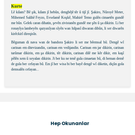
Kurte
Lê kilam? Bê şik, kilam jî hebûn, dengbêjê têr û tijî jî. Şakiro, Nûroyê Meter,
Mihemed Salihê Feyzo, Evselamê Koşkê, Mahirê Temo gulên cimaetên gundê
me bûn. Gelek caran dihatin, şevên zivistanên gundê me şên û şa dikirin. Li ber
ronayîya lambeyên qazyaxîyan sîyên wan hilpasî diwaran dibûn, li ser diwarên
kirêckirî direqisîn.
Bêguman di nava wan de bandora Şakiro li ser me bêemsal bû. Dengê wî
carinan em ditevizandin, carinan em vedijandin. Carinan em jar dikirin, carinan
tarûmar dikirin, em şa dikirin, têr dikirin, carinan dilê me kêr dikir, em kaşî
pêlên xem û xeyalan dikirin. Ji ber ku ne tenê gula cimaetan bû, di heman demê
de gula ber cefayan bû. Em jî her wisa bi ber bayê dengê wî diketin, diçûn gola
demsalên cefayan...
Bu ürünün fiyat bilgisi, resim, ürün açıklamalarında ve
diğer konularda yetersiz gördüğünüz noktaları öneri
Bu ürüne ilk yorumu siz yapın!
formunu kullanarak tarafımıza iletebilirsiniz.
Görüş ve önerileriniz için teşekkür ederiz.
Şîrove Bike
Ürün resmi kalitesiz, bozuk veya görüntülenemiyor.
Hep Okunanlar
Ürün açıklamasında eksik bilgiler bulunuyor.