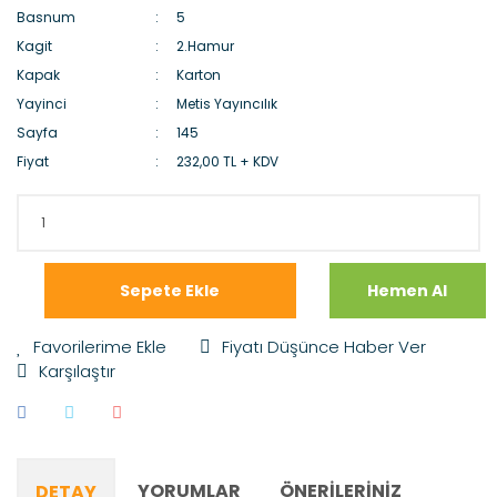
Basnum
5
Kagit
2.Hamur
Kapak
Karton
Yayinci
Metis Yayıncılık
Sayfa
145
Fiyat
232,00 TL + KDV
Sepete Ekle
Hemen Al
Fiyatı Düşünce Haber Ver
Karşılaştır
YORUMLAR
ÖNERILERINIZ
DETAY