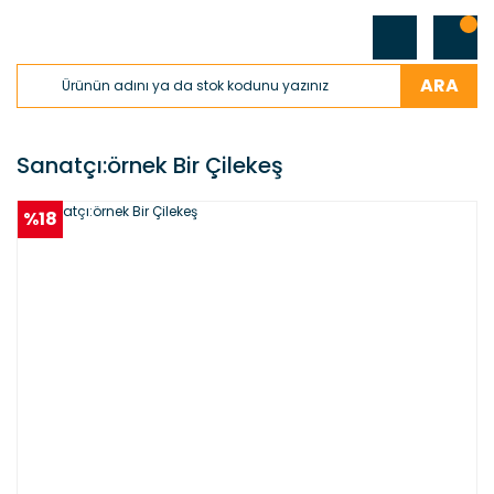
ARA
Sanatçı:örnek Bir Çilekeş
%18