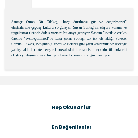
Sanatçı: Örnek Bir Çilekeş, "karşı durulması güç ve özgürleştirici"
eleştirileriyle çağdaş kültürü sorgulayan Susan Sontag´ın, eleştiri kuramı ve
uygulaması türünde dokuz yazısını bir araya getiriyor. Sanatın "içerik"e verilen
önemle "evcilleştirilmesi"ne karşı çıkan Sontag, tek tek ele aldığı Pavese,
Camus, Lukács, Benjamin, Canetti ve Barthes gibi yazarlara büyük bir sevgiyle
yaklaşmakla birlikte, eleştirel mesafesini koruyor.Bu seçkinin ülkemizdeki
eleştiri yaklaşımına ve diline yeni boyutlar kazandıracağına inanıyoruz.
Bu ürünün fiyat bilgisi, resim, ürün açıklamalarında ve
diğer konularda yetersiz gördüğünüz noktaları öneri
Bu ürüne ilk yorumu siz yapın!
formunu kullanarak tarafımıza iletebilirsiniz.
Görüş ve önerileriniz için teşekkür ederiz.
Şîrove Bike
Ürün resmi kalitesiz, bozuk veya görüntülenemiyor.
Hep Okunanlar
Ürün açıklamasında eksik bilgiler bulunuyor.
Ürün bilgilerinde hatalar bulunuyor.
En Beğenilenler
Ürün fiyatı diğer sitelerden daha pahalı.
Bu ürüne benzer farklı alternatifler olmalı.