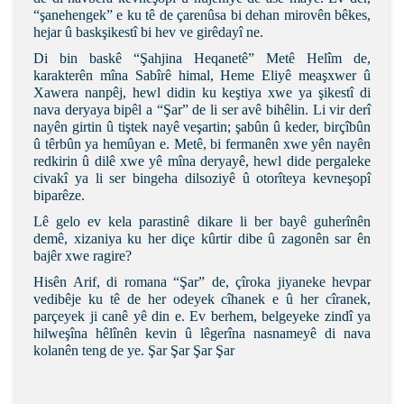
“şanehengek” e ku tê de çarenûsa bi dehan mirovên bêkes,
hejar û baskşikestî bi hev ve girêdayî ne.
Di bin baskê “Şahjina Heqanetê” Metê Helîm de,
karakterên mîna Sabîrê himal, Heme Eliyê meaşxwer û
Xawera nanpêj, hewl didin ku keştiya xwe ya şikestî di
nava deryaya bipêl a “Şar” de li ser avê bihêlin. Li vir derî
nayên girtin û tiştek nayê veşartin; şabûn û keder, birçîbûn
û têrbûn ya hemûyan e. Metê, bi fermanên xwe yên nayên
redkirin û dilê xwe yê mîna deryayê, hewl dide pergaleke
civakî ya li ser bingeha dilsoziyê û otorîteya kevneşopî
biparêze.
Lê gelo ev kela parastinê dikare li ber bayê guherînên
demê, xizaniya ku her diçe kûrtir dibe û zagonên sar ên
bajêr xwe ragire?
Hisên Arif, di romana “Şar” de, çîroka jiyaneke hevpar
vedibêje ku tê de her odeyek cîhanek e û her cîranek,
parçeyek ji canê yê din e. Ev berhem, belgeyeke zindî ya
hilweşîna hêlînên kevin û lêgerîna nasnameyê di nava
kolanên teng de ye. Şar Şar Şar Şar