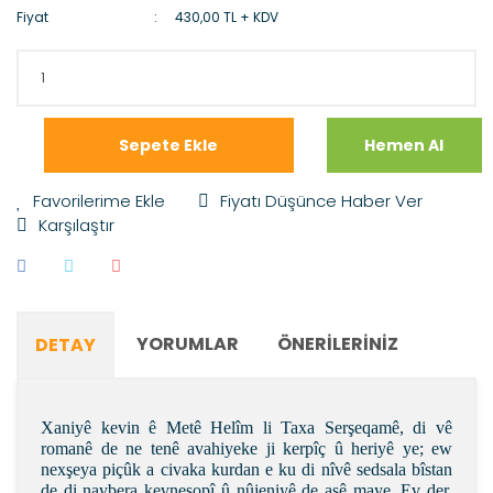
Fiyat
430,00 TL + KDV
Sepete Ekle
Hemen Al
Fiyatı Düşünce Haber Ver
Karşılaştır
YORUMLAR
ÖNERILERINIZ
DETAY
Xaniyê kevin ê Metê Helîm li Taxa Serşeqamê, di vê
romanê de ne tenê avahiyeke ji kerpîç û heriyê ye; ew
nexşeya piçûk a civaka kurdan e ku di nîvê sedsala bîstan
de di navbera kevneşopî û nûjeniyê de asê maye. Ev der,