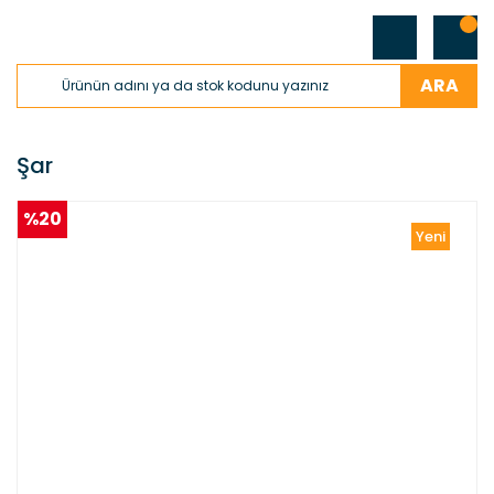
ARA
Şar
%20
Yeni