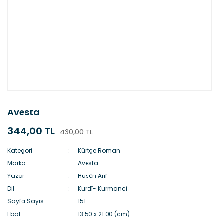
Avesta
344,00 TL
430,00 TL
Kategori
Kürtçe Roman
Marka
Avesta
Yazar
Husên Arif
Dil
Kurdî- Kurmancî
Sayfa Sayısı
151
Ebat
13.50 x 21.00 (cm)