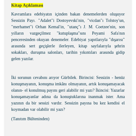
Kitap Açıklaması
Kavramlara edebiyatın içinden bakan denemelerden oluşuyor
Sessizin Payı. "Adalet"i Dostoyevski'nin, "vicdan"ı Tolstoy'un,
"merhamet"i Orhan Kemal'in, "utanç"ı J. M. Coetzee'nin, son
yılların vazgeçilmez "kutuplaşma"sını Peyami Safa'nın
penceresinden okuyan denemeler. Edebiyat yapıtlarıyla "dışarısı"
arasında sert geçişlerle ilerleyen, kitap sayfalarıyla şehrin
sokakları, duruşma salonları, tarihin yıkıntıları arasında gidip
gelen yazılar.
İki sorunun cevabını arıyor Gürbilek. Birincisi: Sessizin - henüz
konuşmayanın, konuşma imkânı olmayanın, artık konuşamayacak
olanın- el konulmuş payını geri alabilir mi yazı? İkincisi: Yazarlar
konuşamayanlar adına da konuştuklarına inanmak ister. Ama
yazının da bir sessizi vardır. Sessizin payına bu kez kendisi el
koymadan var olabilir mi yazı?
(Tanıtım Bülteninden)