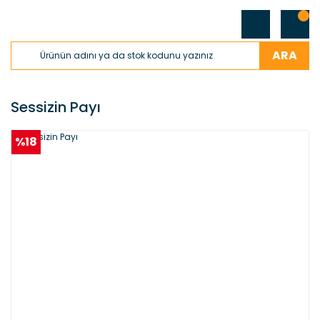
ARA
Sessizin Payı
%18