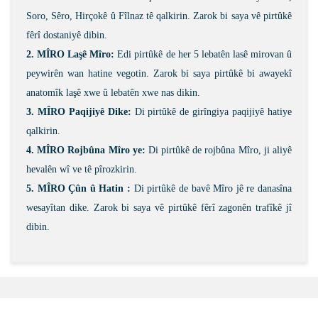
Soro, Sêro, Hirçokê û Fîlnaz tê qalkirin. Zarok bi saya vê pirtûkê
fêrî dostaniyê dibin.
2. MÎRO Laşê Mîro:
Edi pirtûkê de her 5 lebatên lasê mirovan û
peywirên wan hatine vegotin. Zarok bi saya pirtûkê bi awayekî
anatomîk laşê xwe û lebatên xwe nas dikin.
3. MÎRO Paqijiyê Dike:
Di pirtûkê de girîngiya paqijiyê hatiye
qalkirin.
4. MÎRO Rojbûna Mîro ye:
Di pirtûkê de rojbûna Mîro, ji aliyê
hevalên wî ve tê pîrozkirin.
5. MÎRO Çûn û Hatin :
Di pirtûkê de bavê Mîro jê re danasîna
wesayîtan dike. Zarok bi saya vê pirtûkê fêrî zagonên trafîkê jî
dibin.
Bu ürünün fiyat bilgisi, resim, ürün açıklamalarında ve
diğer konularda yetersiz gördüğünüz noktaları öneri
Bu ürüne ilk yorumu siz yapın!
formunu kullanarak tarafımıza iletebilirsiniz.
Görüş ve önerileriniz için teşekkür ederiz.