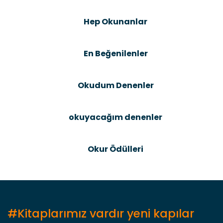
Şîrove Bike
Ürün resmi kalitesiz, bozuk veya görüntülenemiyor.
Hep Okunanlar
Ürün açıklamasında eksik bilgiler bulunuyor.
Ürün bilgilerinde hatalar bulunuyor.
En Beğenilenler
Ürün fiyatı diğer sitelerden daha pahalı.
Bu ürüne benzer farklı alternatifler olmalı.
Okudum Denenler
okuyacağım denenler
Gönder
Okur Ödülleri
#Kitaplarımız vardır yeni kapılar