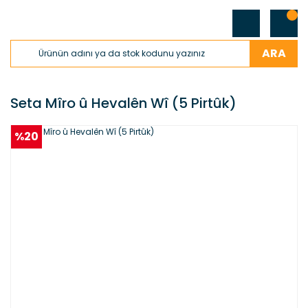
ARA
Seta Mîro û Hevalên Wî (5 Pirtûk)
%20