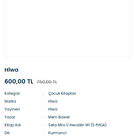
Hîwa
600,00 TL
750,00 TL
Kategori
Çocuk Kitapları
Marka
Hîwa
Yayınevi
Hîwa
Yazar
Mem Bawer
Kitap Adı
Seta Mîro Û Hevalên Wî (5 Pirtûk)
Dili
Kurmancî