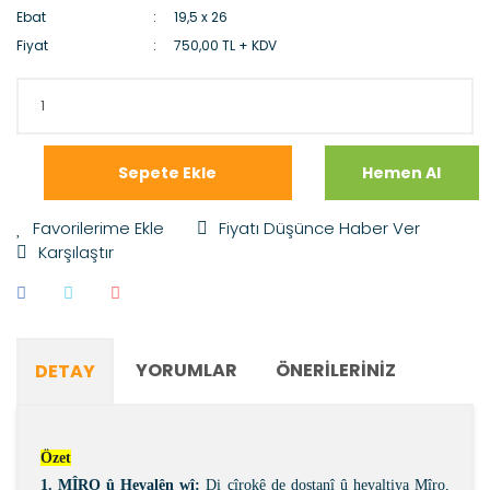
Ebat
19,5 x 26
Fiyat
750,00 TL + KDV
Sepete Ekle
Hemen Al
Fiyatı Düşünce Haber Ver
Karşılaştır
YORUMLAR
ÖNERILERINIZ
DETAY
Özet
1. MÎRO û Hevalên wî:
Di çîrokê de dostanî û hevaltiya Mîro,