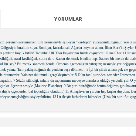
YORUMLAR
ayatın görünen-görünmeyen tüm nesneleriyle eşitleyen "kardeşçe" yücegönüllülüğünün sessiz
a. Gölgesiyle bıraktım suyu. Sonluyu, kurcalamalı. Ağaçlar koysun adımı. İlhan Berk'in Şeyler 
her şeylerin büyük kitabı! Tadımlık LİR Thor kayalarının liriyle coşuyordu. René Char 1 Her şii
e kesildiğini, nasıl kesildiğini, sonra da o Kaosu denemek istedim hep. Sadece bir merak da o
l bir şey? Bu merak sönmedi bende. Öznenin egemenliğini yitirişini; nesneyle yer değişmesi
k yalnız. Tam yaklaşıldığında da yeniden başa dönmek... 3 İyi bir şiirde anlam pek ele geçme
ında duramazlar. Yalnızca dil umudu gerçekleştirebilir. 5 Dilin fosil şiirinden söz eder Emmerso
 yaşadım. 7 Sözün silindiği; anlamı da saptamanın nerdeyse olanaksız olduğu yerdedir şiir. O
r çünkü. İçerinin sesiyle (Maurice Blanchot). 9 Bir şiiri bitirdiğimde benim değilmiş gibi baka
ların vahiyle çiçeklerden bal topladığını okudum.) 11 Anlaşılıveren şiirden hep kuşku duydum.
yse amaçladığımı söyleyebilirim. 13 Lir ile şiir birbirlerini bilmezler. (Uzak bir şiir ufku çizg
e diğer konularda yetersiz gördüğünüz noktaları öneri formunu kullanara
Bu ürüne ilk yorumu siz yapın!