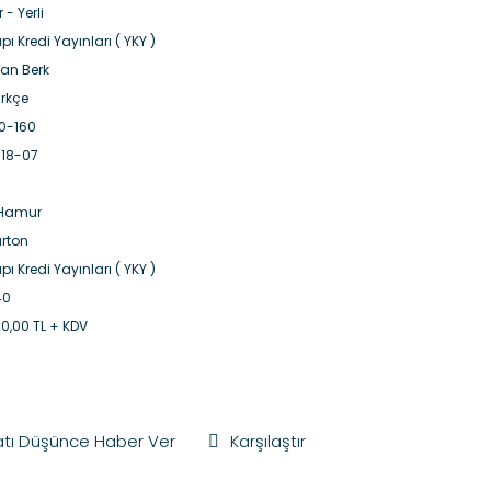
r - Yerli
pı Kredi Yayınları ( YKY )
han Berk
rkçe
0-160
18-07
.Hamur
rton
pı Kredi Yayınları ( YKY )
40
0,00 TL + KDV
atı Düşünce Haber Ver
Karşılaştır