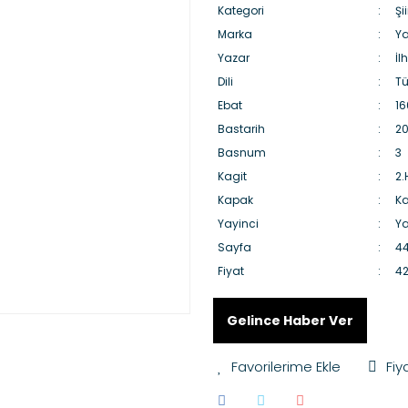
Kategori
Şii
Marka
Ya
Yazar
İl
Dili
Tü
Ebat
16
Bastarih
20
Basnum
3
Kagit
2
Kapak
Ka
Yayinci
Ya
Sayfa
4
Fiyat
42
Gelince Haber Ver
Fiy