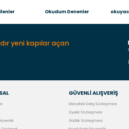
Şîrove Bike
lenler
Okudum Denenler
okuyac
dır yeni kapılar açan
Gönder
SAL
GÜVENLİ ALIŞVERİŞ
a
Mesafeli Satış Sözleşmesi
Üyelik Sözleşmesi
 Güvenlik
Gizlilik Sözleşmesi
Teslimat
Kredi Kartı Güvenliği