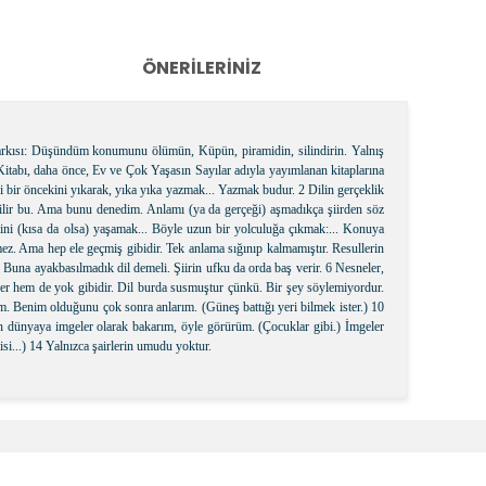
ÖNERILERINIZ
 şarkısı: Düşündüm konumunu ölümün, Küpün, piramidin, silindirin. Yalnış
Kitabı, daha önce, Ev ve Çok Yaşasın Sayılar adıyla yayımlanan kitaplarına
ri bir öncekini yıkarak, yıka yıka yazmak... Yazmak budur. 2 Dilin gerçeklik
labilir bu. Ama bunu denedim. Anlamı (ya da gerçeği) aşmadıkça şiirden söz
ni (kısa da olsa) yaşamak... Böyle uzun bir yolculuğa çıkmak:... Konuya
z. Ama hep ele geçmiş gibidir. Tek anlama sığınıp kalmamıştır. Resullerin
n. Buna ayakbasılmadık dil demeli. Şiirin ufku da orda baş verir. 6 Nesneler,
 yer hem de yok gibidir. Dil burda susmuştur çünkü. Bir şey söylemiyordur.
rım. Benim olduğunu çok sonra anlarım. (Güneş battığı yeri bilmek ister.) 10
 Ben dünyaya imgeler olarak bakarım, öyle görürüm. (Çocuklar gibi.) İmgeler
isi...) 14 Yalnızca şairlerin umudu yoktur.
k tarafımıza iletebilirsiniz.