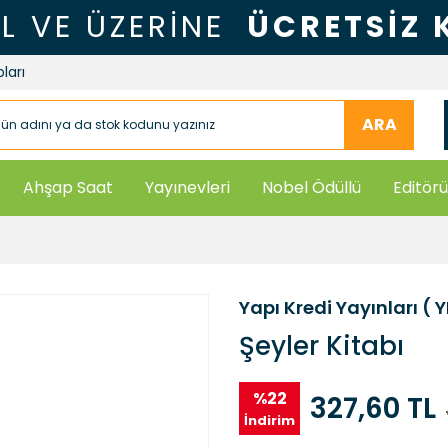
TL VE ÜZERİNE
ÜCRETSİZ
ları
ARA
Ahşap Saat
Yayınevleri
Nobel Ödüllü
Editörü
Yapı Kredi Yayınları ( 
Şeyler Kitabı
%22
327,60 TL
İndirim