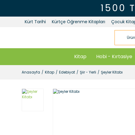
1500 
Kürt Tarihi
Kürtçe Öğrenme Kitapları
Çocuk Kitap
Kitap
Hobi - Kırtasiye
Anasayfa
Kitap
Edebiyat
Şiir - Yerli
Şeyler Kitabı