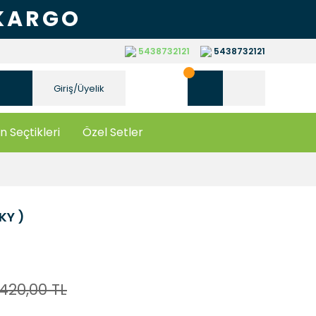
 KARGO
5438732121
5438732121
Giriş/Üyelik
n Seçtikleri
Özel Setler
YKY )
420,00 TL