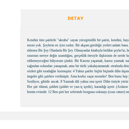
DETAY
Kendini tüm şairlerle "akraba" sayan yücegönüllü bir şairin, kendini, h
nesne yok. Şeylerin en iyisi sudur. Bir akşam gördüğü yerleri anlattı ban
eklenen Bir Şey Olanlarla Bir Şey Olmayanlar kitabıyla birlikte şeyler'in, 
sınırının nereye değin uzandığını, gerçeklik ötesiyle ilişkisinin de nerd
edilemeyeceğini biliyorum çünkü. Bir Kaosta yaşamak, kaosu yazmak nası
sağından solundan yanaşmak; ama bir türlü yakalayamamak: etrafında dönme
sözleri gibi sıradağlar kurmuştur. 4 Yalnız şairler hiçbir biçimde dilin dış
imgeler gibi şairlere verilmiştir. Ama korku saçar nesneler! Ben bunu hep
Seziliyor, gibidir ancak. 8 Yazmak dili yalnız onu içerir Dilin özüyle yürü
Her şiir ölümü, şiddeti (şiddet ve yazı iç içedir), karanlığı içerir. (Arı
benim evimdir. 12 Ben şiiri her seferinde bozguna sokmayı (sous rature) nerde
Bu ürünün fiyat bilgisi, resim, ürün açıklamalarında v
Görüş ve önerileriniz için teşekkür ederiz.
Ürün resmi kalitesiz, bozuk veya görüntülenemiyor.