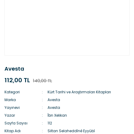
Avesta
112,00 TL
140,00 TL
Kategori
Kürt Tarihi ve Araştırmaları Kitapları
Marka
Avesta
Yayınevi
Avesta
Yazar
Îbn Xelikan
Sayfa Sayısı
112
Kitap Adı
Siltan Selaheddînê Eyyûbî