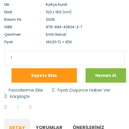
Dili
Kürtçe, Kurdî
Ebat
13,0 x 19,5 (cm)
Basım Yılı
2008
ISBN
978-994-43824-2-7
Çevirmen
Emîn Narozî
Fiyat
140,00 TL + KDV
Sepete Ekle
Hemen Al
Fiyatı Düşünce Haber Ver
Karşılaştır
YORUMLAR
ÖNERILERINIZ
DETAY