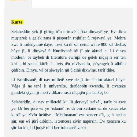
Kurte 
Selaheddîn yek ji girîngtirîn mirovê tarîxa dinyayê ye. Ev fikra
muşterek a gelek zana û pisporên rojhilat û rojavayî ye. Mohra
xwe li mîlenyumê daye. Tevî ku di ser dema wî re 800 sal derbas
bûye jî, li dinyayê û Kurdistanê hê jî pir aktuel e. Li dinya
modern, bi taybetî di lîteratura ewrûpî de gelek nîqaş li ser tên
kirin, bi sedan kitêb û nivîs tên nivîsandin, pêşengeh û albûm
çêdibin. Dinya, wî bi şêweyên nû û cihê dixwîne, tarîf dike.
Li Kurdistanê, di nav milletê xwe de jî tim û tim aktuel bûye.
Vêga jî ne tenê li unîversîte, derûdorên xwenda, li civateke
gundekî çiyan jî meriv dikare rastî nîqaşên pir balkêş bê.
Selaheddîn, di nav milletekî ku ‘li derveyî tarîxê’, tarîx bi xwe
ye. Di ber şûrê wî yê ‘îslamê’ re, di bin xeftanê wî de xencereke
kurdî ya zîvîn hebûye. ‘Misilmanan’ ew xencer dît, guh nedan
şûr, em wî şûrî dibînin, li xencera zîvîn napirsin. Ew xencera ku
şûr ko kir, li Qudsê rê li ber toleransê vekir.