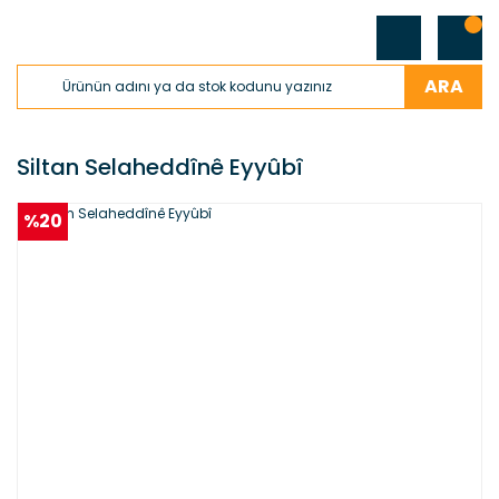
ARA
Siltan Selaheddînê Eyyûbî
%20