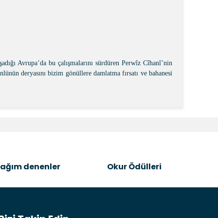
yaşadığı Avrupa’da bu çalışmalarını sürdüren Perwîz Cîhanî’nin
ünün deryasını bizim gönüllere damlatma fırsatı ve bahanesi
k tarafımıza iletebilirsiniz.
ağım denenler
Okur Ödülleri