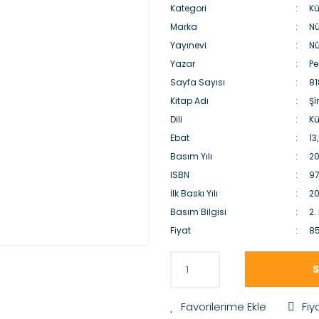
Kategori
Kü
Marka
Nû
Yayınevi
Nû
Yazar
Pe
Sayfa Sayısı
81
Kitap Adı
Şî
Dili
Kü
Ebat
13
Basım Yılı
20
ISBN
9
İlk Baskı Yılı
20
Basım Bilgisi
2.
Fiyat
85
S
Fiy