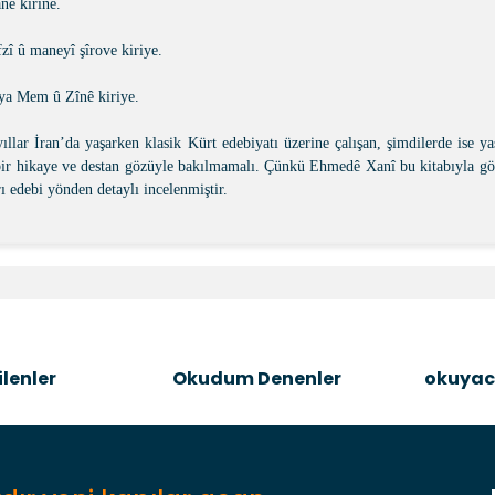
ne kirine.
fzî û maneyî şîrove kiriye.
veya Mem û Zînê kiriye.
ıllar İran’da yaşarken klasik Kürt edebiyatı üzerine çalışan, şimdilerde ise 
 hikaye ve destan gözüyle bakılmamalı. Çünkü Ehmedê Xanî bu kitabıyla gönl
 edebi yönden detaylı incelenmiştir.
e diğer konularda yetersiz gördüğünüz noktaları öneri formunu kullanara
Bu ürüne ilk yorumu siz yapın!
Şîrove Bike
lenler
Okudum Denenler
okuyac