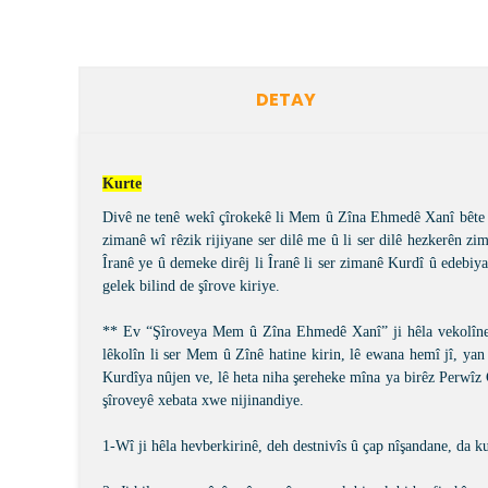
DETAY
Kurte
Divê ne tenê wekî çîrokekê li Mem û Zîna Ehmedê Xanî bête nê
zimanê wî rêzik rijiyane ser dilê me û li ser dilê hezkerên z
Îranê ye û demeke dirêj li Îranê li ser zimanê Kurdî û edebi
gelek bilind de şîrove kiriye.
** Ev “Şîroveya Mem û Zîna Ehmedê Xanî” ji hêla vekolîner 
lêkolîn li ser Mem û Zînê hatine kirin, lê ewana hemî jî, ya
Kurdîya nûjen ve, lê heta niha şereheke mîna ya birêz Perwîz 
şîroveyê xebata xwe nijinandiye.
1-Wî ji hêla hevberkirinê, deh destnivîs û çap nîşandane, da 