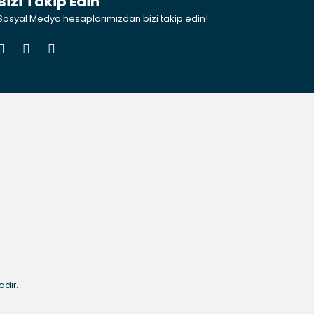
Bizi Takip Edin
Sosyal Medya hesaplarımızdan bizi takip edin!
adır.