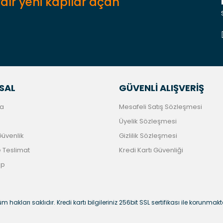
dır yeni kapılar açan
Gönder
SAL
GÜVENLİ ALIŞVERİŞ
a
Mesafeli Satış Sözleşmesi
Üyelik Sözleşmesi
 Güvenlik
Gizlilik Sözleşmesi
Teslimat
Kredi Kartı Güvenliği
ip
m hakları saklıdır. Kredi kartı bilgileriniz 256bit SSL sertifikası ile korunmakt