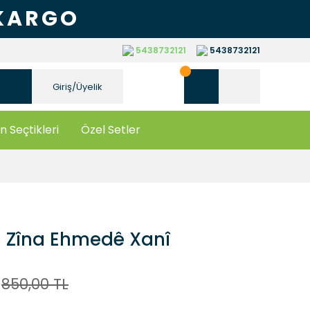
 KARGO
5438732121
5438732121
Giriş/Üyelik
n Seçtikleri
Özel Setler
 Zîna Ehmedê Xanî
850,00 TL