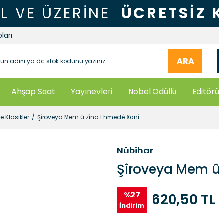
TL VE ÜZERİNE
ÜCRETSİZ
ları
ARA
Ahşap Saat
Yayınevleri
Nobel Ödüllü
Editörü
e Klasikler
Şîroveya Mem û Zîna Ehmedê Xanî
Nûbihar
Şîroveya Mem û
%27
620,50 TL
İndirim