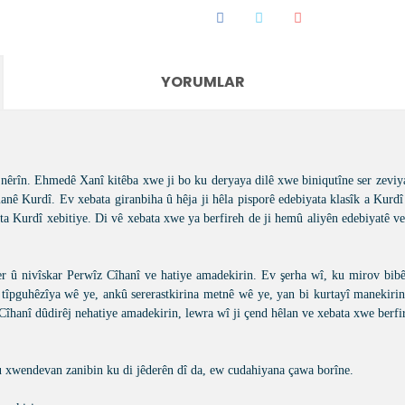
YORUMLAR
rîn. Ehmedê Xanî kitêba xwe ji bo ku deryaya dilê xwe biniqutîne ser zeviya 
imanê Kurdî. Ev xebata giranbiha û hêja ji hêla pisporê edebiyata klasîk a Kur
yata Kurdî xebitiye. Di vê xebata xwe ya berfireh de ji hemû aliyên edebiyatê
û nivîskar Perwîz Cîhanî ve hatiye amadekirin. Ev şerha wî, ku mirov bibêj
n tîpguhêzîya wê ye, ankû sererastkirina metnê wê ye, yan bi kurtayî manekiri
Cîhanî dûdirêj nehatiye amadekirin, lewra wî ji çend hêlan ve xebata xwe berfir
ku xwendevan zanibin ku di jêderên dî da, ew cudahiyana çawa borîne.