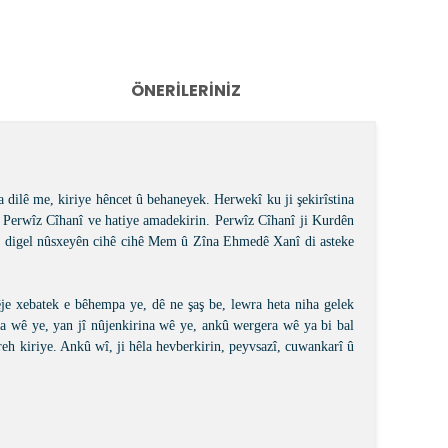
ÖNERILERINIZ
dilê me, kiriye hêncet û behaneyek. Herwekî ku ji şekirîstina
dî Perwîz Cîhanî ve hatiye amadekirin. Perwîz Cîhanî ji Kurdên
 ve digel nûsxeyên cihê cihê Mem û Zîna Ehmedê Xanî di asteke
e xebatek e bêhempa ye, dê ne şaş be, lewra heta niha gelek
na wê ye, yan jî nûjenkirina wê ye, ankû wergera wê ya bi bal
eh kiriye. Ankû wî, ji hêla hevberkirin, peyvsazî, cuwankarî û