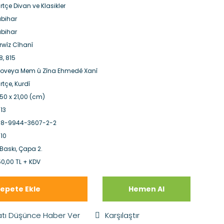
rtçe Divan ve Klasikler
bihar
bihar
rwîz Cîhanî
8, 815
roveya Mem û Zîna Ehmedê Xanî
rtçe, Kurdî
,50 x 21,00 (cm)
13
78-9944-3607-2-2
10
 Baskı, Çapa 2.
0,00 TL + KDV
epete Ekle
Hemen Al
atı Düşünce Haber Ver
Karşılaştır