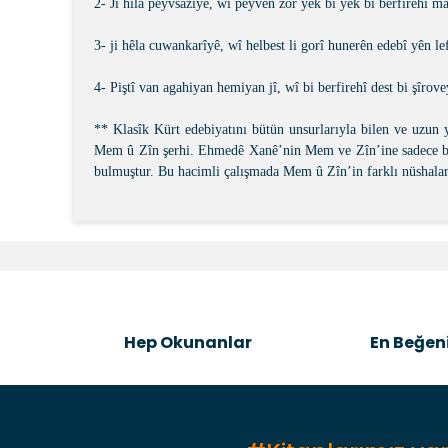
2- Ji hila peyvsazîyê, wî peyvên zor yek bi yek bi berfirehî ma
3- ji hêla cuwankarîyê, wî helbest li gorî hunerên edebî yên le
4- Piştî van agahiyan hemiyan jî, wî bi berfirehî dest bi şîro
** Klasîk Kürt edebiyatını bütün unsurlarıyla bilen ve uzun y
Mem û Zîn şerhi. Ehmedê Xanê’nin Mem ve Zîn’ine sadece bir
bulmuştur. Bu hacimli çalışmada Mem û Zîn’in farklı nüshaları
Bu ürünün fiyat bilgisi, resim, ürün açıklamalarında v
Görüş ve önerileriniz için teşekkür ederiz.
Ürün resmi kalitesiz, bozuk veya görüntülenemiyor.
Ürün açıklamasında eksik bilgiler bulunuyor.
Hep Okunanlar
En Beğeni
Ürün bilgilerinde hatalar bulunuyor.
Ürün fiyatı diğer sitelerden daha pahalı.
Bu ürüne benzer farklı alternatifler olmalı.