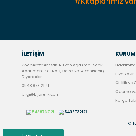
#Kitaplarımız var
İLETİŞİM
KURUM
Kooperatifler Mah. Rızvan Aga Cad. Adak
Hakkımızd
Apartmanı, Kat No: 1, Daire No: 4 Yenişehir/
Bize Yazın
Diyarbakır
Gizlilik ve
0543 873 21 21
Ödeme ve 
bilgi@bijarefix.com
Kargo Tak
5438732121
5438732121
© Tü