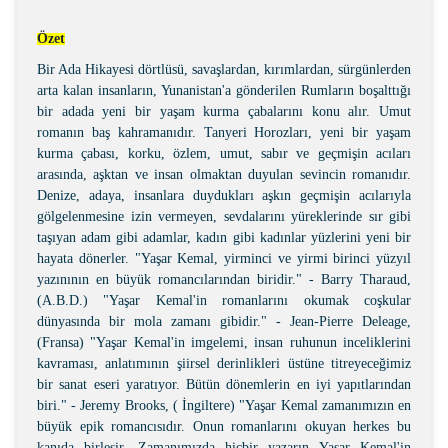
Özet
Bir Ada Hikayesi dörtlüsü, savaşlardan, kırımlardan, sürgünlerden
arta kalan insanların, Yunanistan'a gönderilen Rumların boşalttığı
bir adada yeni bir yaşam kurma çabalarını konu alır. Umut
romanın baş kahramanıdır. Tanyeri Horozları, yeni bir yaşam
kurma çabası, korku, özlem, umut, sabır ve geçmişin acıları
arasında, aşktan ve insan olmaktan duyulan sevincin romanıdır.
Denize, adaya, insanlara duydukları aşkın geçmişin acılarıyla
gölgelenmesine izin vermeyen, sevdalarını yüreklerinde sır gibi
taşıyan adam gibi adamlar, kadın gibi kadınlar yüzlerini yeni bir
hayata dönerler. "Yaşar Kemal, yirminci ve yirmi birinci yüzyıl
yazınının en büyük romancılarından biridir." - Barry Tharaud,
(A.B.D.) "Yaşar Kemal'in romanlarını okumak coşkular
dünyasında bir mola zamanı gibidir." - Jean-Pierre Deleage,
(Fransa) "Yaşar Kemal'in imgelemi, insan ruhunun inceliklerini
kavraması, anlatımının şiirsel derinlikleri üstüne titreyeceğimiz
bir sanat eseri yaratıyor. Bütün dönemlerin en iyi yapıtlarından
biri." - Jeremy Brooks, ( İngiltere) "Yaşar Kemal zamanımızın en
büyük epik romancısıdır. Onun romanlarını okuyan herkes bu
kanıda birleşir. Zamanımızda hiçbir yazarın Yaşar Kemal'in