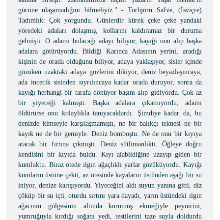
gücüne ulaşamadığını bilmeliyiz." - Torbjörn Safve, (İsviçre)
Tadımlık: Çok yorgundu. Günlerdir kürek çeke çeke yandaki
yöredeki adaları dolaşmış, kollarını kaldıramaz bir duruma
gelmişti. O adamı bulacağı adayı biliyor, kayığı onu alıp başka
adalara götürüyordu. Bildiği Karınca Adasının yerini, aradığı
kişinin de orada olduğunu biliyor, adaya yaklaşıyor, sisler içinde
gözüken uzaktaki adaya gözlerini dikiyor, deniz beyazlaşıncaya,
ada incecik sisinden sıyrılıncaya kadar orada duruyor, sonra da
kayığı herhangi bir tarafa dönüyor başını alıp gidiyordu. Çok az
bir yiyeceği kalmıştı. Başka adalara çıkamıyordu, adamı
öldürürse onu kolaylıkla tanıyacaklardı. Şimdiye kadar da, bu
denizde kimseyle karşılaşmamıştı, ne bir balıkçı teknesi ne bir
kayık ne de bir gemiyle. Deniz bomboştu. Ne de onu bir kıyıya
atacak bir fırtına çıkmıştı. Deniz sütlimanlıktı. Öğleye doğru
kendisini bir kıyıda buldu. Kıyı alabildiğine uzayıp giden bir
kumluktu. Biraz ötede ılgın ağaçlıklı yarlar gözüküyordu. Kayığı
kumların üstüne çekti, az ötesinde kayaların üstünden aşağı bir su
iniyor, denize karışıyordu. Yiyeceğini aldı suyun yanına gitti, diz
çöküp bir su içti, oturdu sırtını yara dayadı, yarın üstündeki ılgın
ağacının gölgesinin altında kurumuş ekmeğiyle peynirini,
yumruğuyla kırdığı soğanı yedi, testilerini taze suyla doldurdu