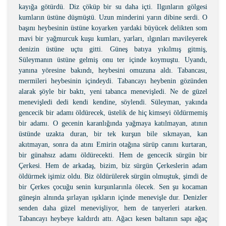
kayığa götürdü. Diz çöküp bir su daha içti. Ilgınların gölgesi
kumların üstüne düşmüştü. Uzun minderini yarın dibine serdi. O
başını heybesinin üstüne koyarken yardaki büyücek delikten som
mavi bir yağmurcuk kuşu kumları, yarları, ılgınları mavileyerek
denizin üstüne uçtu gitti. Güneş batıya yıkılmış gitmiş,
Süleymanın üstüne gelmiş onu ter içinde koymuştu. Uyandı,
yanına yöresine bakındı, heybesini omuzuna aldı. Tabancası,
mermileri heybesinin içindeydi. Tabancayı heybenin gözünden
alarak şöyle bir baktı, yeni tabanca menevişledi. Ne de güzel
menevişledi dedi kendi kendine, söylendi. Süleyman, yakında
gencecik bir adamı öldürecek, üstelik de hiç kimseyi öldürmemiş
bir adamı. O gecenin karanlığında yağmaya katılmayan, atının
üstünde uzakta duran, bir tek kurşun bile sıkmayan, kan
akıtmayan, sonra da atını Emirin otağına sürüp canını kurtaran,
bir günahsız adamı öldürecekti. Hem de gencecik sürgün bir
Çerkesi. Hem de arkadaş, bizim, biz sürgün Çerkeslerin adam
öldürmek işimiz oldu. Biz öldürülerek sürgün olmuştuk, şimdi de
bir Çerkes çocuğu senin kurşunlarınla ölecek. Sen şu kocaman
güneşin alnında şırlayan ışıkların içinde menevişle dur. Denizler
senden daha güzel menevişliyor, hem de tanyerleri atarken.
Tabancayı heybeye kaldırdı attı. Ağacı kesen baltanın sapı ağaç