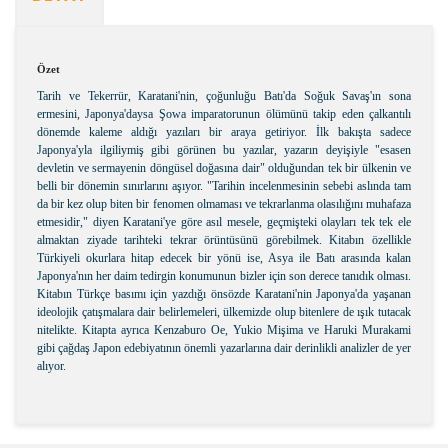
Özet
Tarih ve Tekerrür, Karatani'nin, çoğunluğu Batı'da Soğuk Savaş'ın sona
ermesini, Japonya'daysa Şowa imparatorunun ölümünü takip eden çalkantılı
dönemde kaleme aldığı yazıları bir araya getiriyor. İlk bakışta sadece
Japonya'yla ilgiliymiş gibi görünen bu yazılar, yazarın deyişiyle "esasen
devletin ve sermayenin döngüsel doğasına dair" olduğundan tek bir ülkenin ve
belli bir dönemin sınırlarını aşıyor. "Tarihin incelenmesinin sebebi aslında tam
da bir kez olup biten bir fenomen olmaması ve tekrarlanma olasılığını muhafaza
etmesidir," diyen Karatani'ye göre asıl mesele, geçmişteki olayları tek tek ele
almaktan ziyade tarihteki tekrar örüntüsünü görebilmek. Kitabın özellikle
Türkiyeli okurlara hitap edecek bir yönü ise, Asya ile Batı arasında kalan
Japonya'nın her daim tedirgin konumunun bizler için son derece tanıdık olması.
Kitabın Türkçe basımı için yazdığı önsözde Karatani'nin Japonya'da yaşanan
ideolojik çatışmalara dair belirlemeleri, ülkemizde olup bitenlere de ışık tutacak
nitelikte. Kitapta ayrıca Kenzaburo Oe, Yukio Mişima ve Haruki Murakami
gibi çağdaş Japon edebiyatının önemli yazarlarına dair derinlikli analizler de yer
alıyor.
Bu ürünün fiyat bilgisi, resim, ürün açıklamalarında ve
diğer konularda yetersiz gördüğünüz noktaları öneri