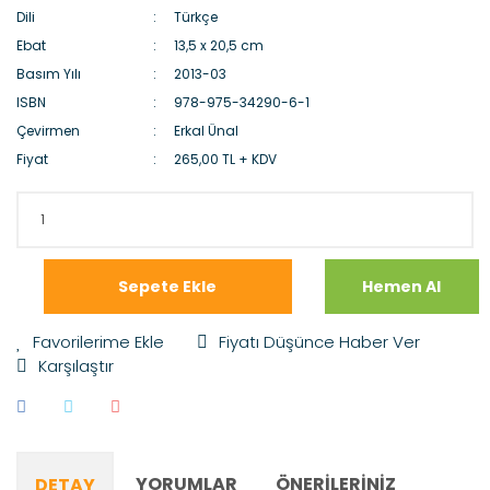
Dili
Türkçe
Ebat
13,5 x 20,5 cm
Basım Yılı
2013-03
ISBN
978-975-34290-6-1
Çevirmen
Erkal Ünal
Fiyat
265,00 TL + KDV
Sepete Ekle
Hemen Al
Fiyatı Düşünce Haber Ver
Karşılaştır
YORUMLAR
ÖNERILERINIZ
DETAY