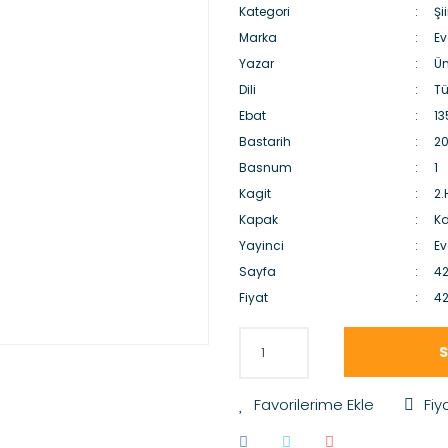
Kategori
Şii
Marka
Ev
Yazar
Üm
Dili
Tü
Ebat
13
Bastarih
20
Basnum
1
Kagit
2
Kapak
Ka
Yayinci
Ev
Sayfa
4
Fiyat
42
S
Fiy