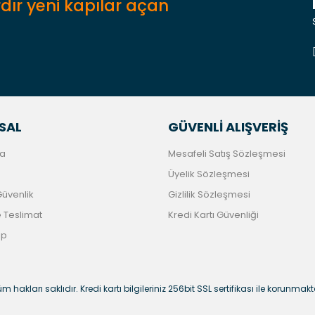
dır yeni kapılar açan
Gönder
SAL
GÜVENLİ ALIŞVERİŞ
a
Mesafeli Satış Sözleşmesi
Üyelik Sözleşmesi
 Güvenlik
Gizlilik Sözleşmesi
Teslimat
Kredi Kartı Güvenliği
ip
m hakları saklıdır. Kredi kartı bilgileriniz 256bit SSL sertifikası ile korunmakt