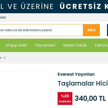
TL VE ÜZERİNE
ÜCRETSİZ
ları
ARA
Ahşap Saat
Yayınevleri
Nobel Ödüllü
Editörü
 - 1
Everest Yayınları
Taşlamalar Hiciv
%20
340,00 TL
İndirim