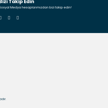
Bizi Takip Edin
Sosyal Medya hesaplarımızdan bizi takip edin!
adır.