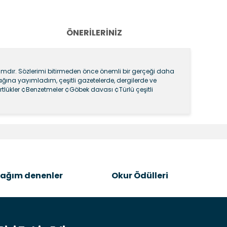
ÖNERILERINIZ
tılımdır. Sözlerimi bitirmeden önce önemli bir gerçeği daha
cağına yayımladım, çeşitli gazetelerde, dergilerde ve
tlükler ¢Benzetmeler ¢Göbek davası ¢Türlü çeşitli
k tarafımıza iletebilirsiniz.
ağım denenler
Okur Ödülleri