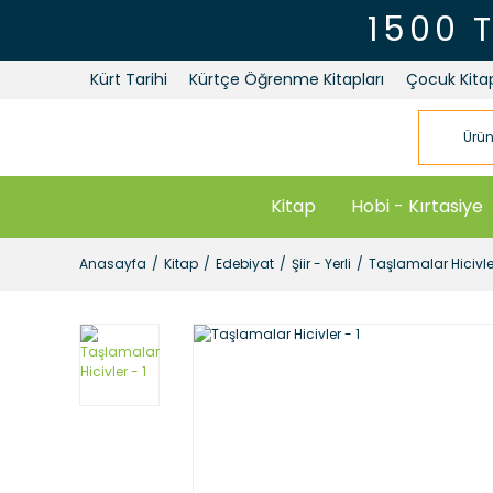
1500 
Kürt Tarihi
Kürtçe Öğrenme Kitapları
Çocuk Kitap
Kitap
Hobi - Kırtasiye
Anasayfa
Kitap
Edebiyat
Şiir - Yerli
Taşlamalar Hicivler