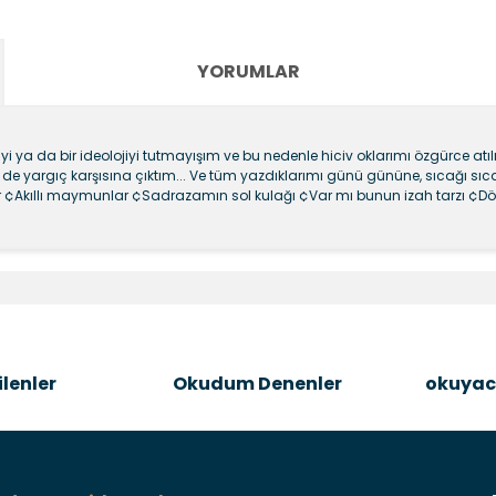
YORUMLAR
rtiyi ya da bir ideolojiyi tutmayışım ve bu nedenle hiciv oklarımı özgürce a
ne de yargıç karşısına çıktım... Ve tüm yazdıklarımı günü gününe, sıcağı sı
r ¢Akıllı maymunlar ¢Sadrazamın sol kulağı ¢Var mı bunun izah tarzı ¢Dör
e diğer konularda yetersiz gördüğünüz noktaları öneri formunu kullanara
Bu ürüne ilk yorumu siz yapın!
Şîrove Bike
lenler
Okudum Denenler
okuyac