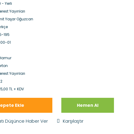
r - Yerli
erest Yayınları
it Yaşar Oğuzcan
rkçe
5-195
00-01
.Hamur
rton
erest Yayınları
22
5,00 TL + KDV
epete Ekle
Hemen Al
atı Düşünce Haber Ver
Karşılaştır