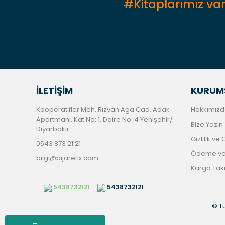
#Kitaplarımız var
İLETİŞİM
KURUM
Kooperatifler Mah. Rızvan Aga Cad. Adak
Hakkımızd
Apartmanı, Kat No: 1, Daire No: 4 Yenişehir/
Bize Yazın
Diyarbakır
Gizlilik ve
0543 873 21 21
Ödeme ve 
bilgi@bijarefix.com
Kargo Tak
5438732121
5438732121
© Tü