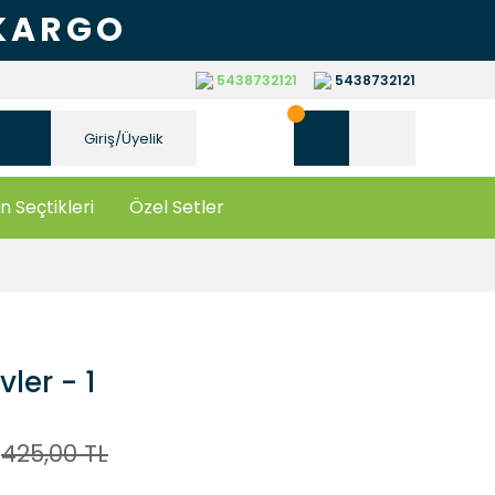
 KARGO
5438732121
5438732121
Giriş/Üyelik
n Seçtikleri
Özel Setler
ler - 1
425,00 TL