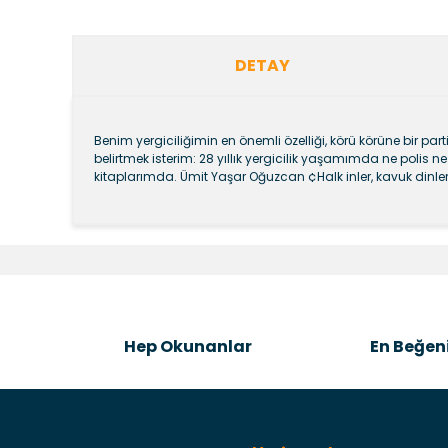
DETAY
Benim yergiciliğimin en önemli özelliği, körü körüne bir pa
belirtmek isterim: 28 yıllık yergicilik yaşamımda ne polis 
kitaplarımda. Ümit Yaşar Oğuzcan ¢Halk inler, kavuk dinle
Bu ürünün fiyat bilgisi, resim, ürün açıklamalarında v
Görüş ve önerileriniz için teşekkür ederiz.
Ürün resmi kalitesiz, bozuk veya görüntülenemiyor.
Ürün açıklamasında eksik bilgiler bulunuyor.
Hep Okunanlar
En Beğeni
Ürün bilgilerinde hatalar bulunuyor.
Ürün fiyatı diğer sitelerden daha pahalı.
Bu ürüne benzer farklı alternatifler olmalı.