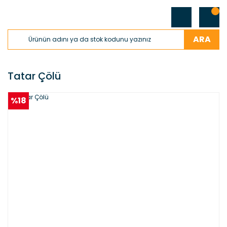
ARA
Tatar Çölü
%18