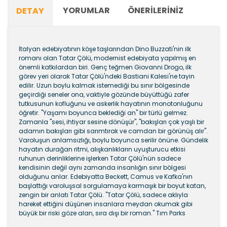
YORUMLAR
ÖNERILERINIZ
DETAY
İtalyan edebiyatının köşe taşlarından Dino Buzzati'nin ilk
romanı olan Tatar Çölü, modernist edebiyata yapılmış en
önemli katkılardan biri. Genç teğmen Giovanni Drogo, ilk
görev yeri olarak Tatar Çölü'ndeki Bastiani Kalesi'ne tayin
edilir. Uzun boylu kalmak istemediği bu sınır bölgesinde
geçirdiği seneler ona, vaktiyle gözünde büyüttüğü zafer
tutkusunun kofluğunu ve askerlik hayatının monotonluğunu
öğretir. "Yaşamı boyunca beklediği an" bir türlü gelmez.
Zamanla "sesi, ihtiyar sesine dönüşür", "bakışları çok yaşlı bir
adamın bakışları gibi sarımtırak ve camdan bir görünüş alır".
Varoluşun anlamsızlığı, boylu boyunca serilir önüne. Gündelik
hayatın durağan ritmi, alışkanlıkların uyuşturucu etkisi
ruhunun derinliklerine işlerken Tatar Çölü'nün sadece
kendisinin değil aynı zamanda insanlığın sınır bölgesi
olduğunu anlar. Edebiyatta Beckett, Camus ve Kafka'nın
başlattığı varoluşsal sorgulamaya karmaşık bir boyut katan,
zengin bir anlatı Tatar Çölü. "Tatar Çölü, sadece aklıyla
hareket ettiğini düşünen insanlara meydan okumak gibi
büyük bir riski göze alan, sıra dışı bir roman." Tım Parks