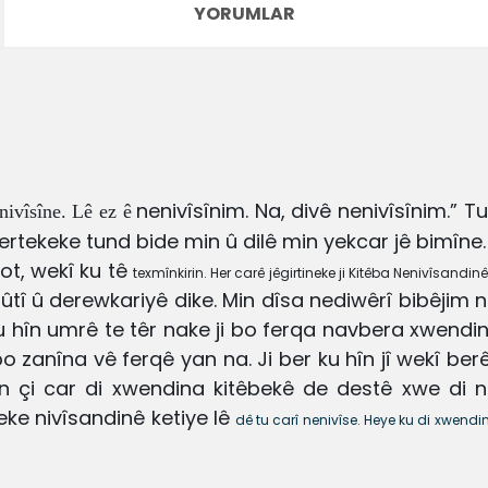
YORUMLAR
nenivîsînim. Na, divê nenivîsînim.” 
nivîsîne. Lê ez ê
 bertekeke tund
bide min û dilê min yekcar jê bimîne
got, wekî ku tê
texmînkirin. Her carê jêgirtineke ji Kitêba Nenivîsandi
ûtî û derewkariyê dike. Min dîsa nediwêrî bibêjim
u hîn umrê te têr nake ji bo ferqa navbera xwendin
 bo zanîna
vê ferqê yan na. Ji ber ku hîn jî wekî ber
n çi car di xwendina kitêbekê de destê xwe di n
eke nivîsandinê ketiye lê
dê tu carî nenivîse. Heye ku di xwend