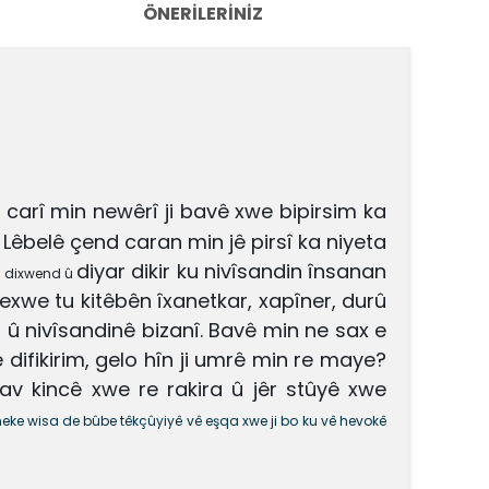
ÖNERILERINIZ
Tu carî min newêrî ji bavê xwe
bipirsim ka
. Lêbelê çend caran min jê pirsî
ka niyeta
diyar dikir ku nivîsandin însanan
nê dixwend û
 nexwe tu kitêbên
îxanetkar, xapîner, durû
 û nivîsandinê bizanî.
Bavê min ne sax e
ê difikirim, gelo hîn ji umrê min re maye?
av kincê xwe re rakira û jêr stûyê
xwe
ineke wisa de bûbe têkçûyiyê vê eşqa xwe ji bo ku vê hevokê