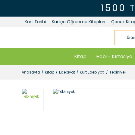
1500 
Kürt Tarihi
Kürtçe Öğrenme Kitapları
Çocuk Kitap
Kitap
Hobi - Kırtasiye
Anasayfa
Kitap
Edebiyat
Kürt Edebiyatı
Têbîniyek