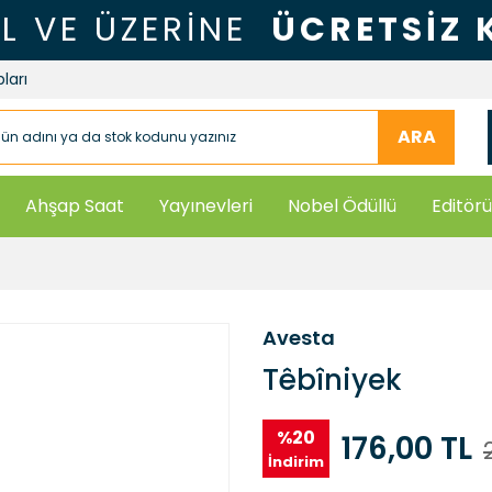
TL VE ÜZERİNE
ÜCRETSİZ
ları
ARA
Ahşap Saat
Yayınevleri
Nobel Ödüllü
Editörü
Avesta
Têbîniyek
%20
176,00 TL
İndirim