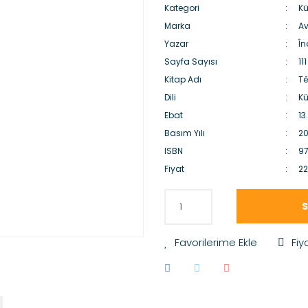
Kategori
Kü
Marka
Av
Yazar
În
Sayfa Sayısı
111
Kitap Adı
Tê
Dili
Kü
Ebat
13
Basım Yılı
20
ISBN
9
Fiyat
22
S
Fiy