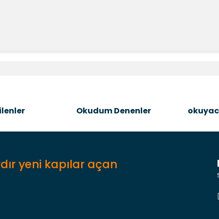
e diğer konularda yetersiz gördüğünüz noktaları öneri formunu kullanara
Bu ürüne ilk yorumu siz yapın!
Şîrove Bike
lenler
Okudum Denenler
okuyac
dır yeni kapılar açan
Gönder