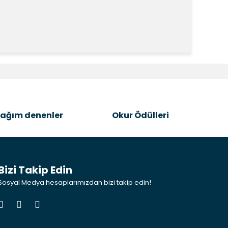
k tarafımıza iletebilirsiniz.
ağım denenler
Okur Ödülleri
Bizi Takip Edin
Sosyal Medya hesaplarımızdan bizi takip edin!