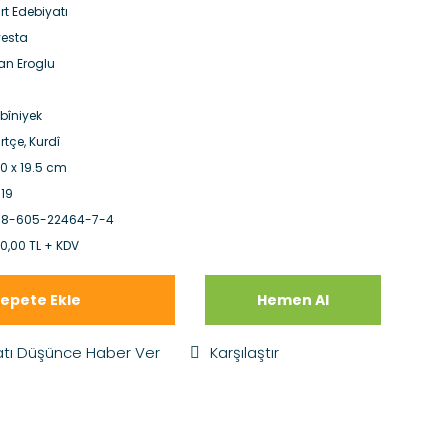
rt Edebiyatı
esta
an Eroglu
bîniyek
rtçe, Kurdî
.0 x 19.5 cm
19
78-605-22464-7-4
0,00 TL + KDV
epete Ekle
Hemen Al
atı Düşünce Haber Ver
Karşılaştır