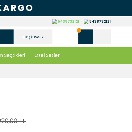
 KARGO
5438732121
5438732121
Giriş/Üyelik
n Seçtikleri
Özel Setler
220,00 TL