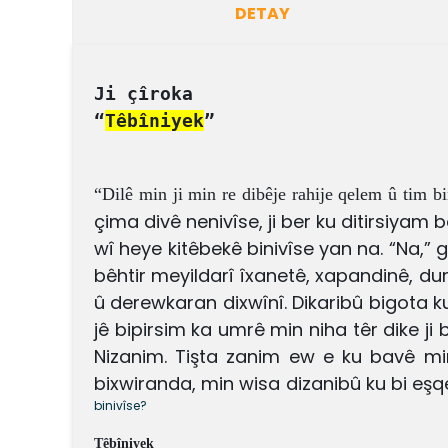
DETAY
Ji çîroka

“
Têbîniyek
”
“Dilê min ji min re dibêje rahije qelem û tim bi
çima divê nenivîse, ji ber ku ditirsiyam
wî heye kitêbekê binivîse yan na. “Na,” 
bêhtir meyildarî îxanetê, xapandinê,
dur
û derewkaran dixwînî. Dikaribû bigota k
jê bipirsim ka umrê min niha têr dike ji
Nizanim. Tişta zanim ew e ku bavê mi
bixwiranda, min wisa dizanibû ku bi eşq
binivîse?
Têbîniyek