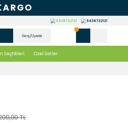
 KARGO
5438732121
5438732121
Giriş/Üyelik
n Seçtikleri
Özel Setler
200,00 TL