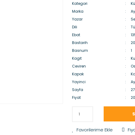
Kategori
Kü
Marka
Ay
Yazar
Se
Dili
Tü
Ebat
13
Bastarih
20
Basnum
1
Kagit
Ku
Ceviren
O
Kapak
Ka
Yayinci
Ay
Sayfa
27
Fiyat
20
S
Fiy