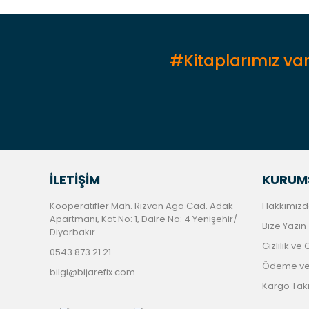
Ürün fiyatı diğer sitelerden daha pahalı.
Bu ürüne benzer farklı alternatifler olmalı.
#Kitaplarımız var
İLETİŞİM
KURUM
Kooperatifler Mah. Rızvan Aga Cad. Adak
Hakkımızd
Apartmanı, Kat No: 1, Daire No: 4 Yenişehir/
Bize Yazın
Diyarbakır
Gizlilik ve
0543 873 21 21
Ödeme ve 
bilgi@bijarefix.com
Kargo Tak