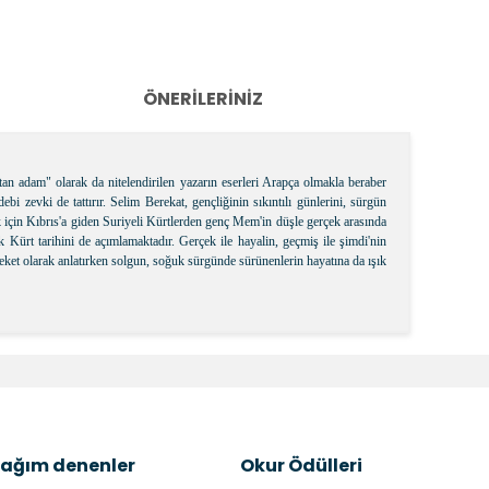
ÖNERILERINIZ
an adam" olarak da nitelendirilen yazarın eserleri Arapça olmakla beraber
bi zevki de tattırır. Selim Berekat, gençliğinin sıkıntılı günlerini, sürgün
 için Kıbrıs'a giden Suriyeli Kürtlerden genç Mem'in düşle gerçek arasında
 Kürt tarihini de açımlamaktadır. Gerçek ile hayalin, geçmiş ile şimdi'nin
leket olarak anlatırken solgun, soğuk sürgünde sürünenlerin hayatına da ışık
k tarafımıza iletebilirsiniz.
ağım denenler
Okur Ödülleri