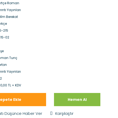
rtçe Roman
rıntı Yayınları
lîm Berekat
rkçe
5-215
15-02
şe
sman Tunç
rton
rıntı Yayınları
2
0,00 TL + KDV
epete Ekle
Hemen Al
atı Düşünce Haber Ver
Karşılaştır