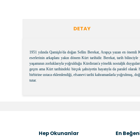
DETAY
1951 yılında Qamişlo'da doğan Selîm Berekat, Arapça yazan en önemli Kürt
eserlerinin arkaplanı yakın dönem Kürt tarihidir. Berekat, tarih bilinciyle
yaşamının zorluklarıyla yoğrulduğu Kürdistan'a yönelik nostaljik duygular
geçen ama Kürt tarihindeki birçok şahsiyetin hayatıyla da paralel olarak 
birbirine ustaca eklemlendiği, efsanevi tarihi kahramanlarla yoğrulmuş, doğ
tutar.
Bu ürünün fiyat bilgisi, resim, ürün açıklamalarında v
Görüş ve önerileriniz için teşekkür ederiz.
Ürün resmi kalitesiz, bozuk veya görüntülenemiyor.
Ürün açıklamasında eksik bilgiler bulunuyor.
Hep Okunanlar
En Beğeni
Ürün bilgilerinde hatalar bulunuyor.