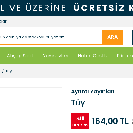
TL VE ÜZERİNE
ÜCRETSİZ
ları
ARA
Ahşap Saat
Yayınevleri
Nobel Ödüllü
Editörü
n
Tüy
Ayrıntı Yayınları
Tüy
%18
164,00 TL
İndirim