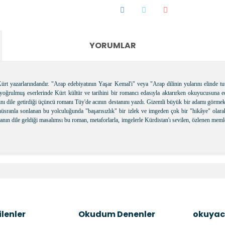
YORUMLAR
 yazarlarındandır. "Arap edebiyatının Yaşar Kemal'i" veya "Arap dilinin yularını elinde tut
 yoğrulmuş eserlerinde Kürt kültür ve tarihini bir romancı edasıyla aktarırken okuyucusuna ede
ını dile getirdiği üçüncü romanı Tüy'de acının destanını yazdı. Gizemli büyük bir adamı görmek
hüsranla sonlanan bu yolculuğunda "başarısızlık" bir izlek ve imgeden çok bir "hikâye" olarak
anın dile geldiği masalımsı bu roman, metaforlarla, imgelerle Kürdistan'ı sevilen, özlenen mem
e diğer konularda yetersiz gördüğünüz noktaları öneri formunu kullanara
Bu ürüne ilk yorumu siz yapın!
Şîrove Bike
lenler
Okudum Denenler
okuyac