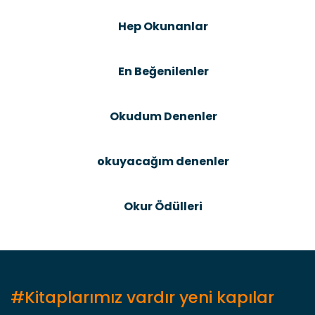
Şîrove Bike
Ürün resmi kalitesiz, bozuk veya görüntülenemiyor.
Hep Okunanlar
Ürün açıklamasında eksik bilgiler bulunuyor.
Ürün bilgilerinde hatalar bulunuyor.
En Beğenilenler
Ürün fiyatı diğer sitelerden daha pahalı.
Bu ürüne benzer farklı alternatifler olmalı.
Okudum Denenler
okuyacağım denenler
Gönder
Okur Ödülleri
#Kitaplarımız vardır yeni kapılar