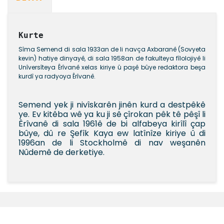
Kurte
Sîma Semend di sala 1933an de li navça Axbaranê (Sovyeta
kevin) hatiye dinyayê, di sala 1958an de fakulteya fîlolojiyê li
Unîversîteya Êrîvanê xelas kiriye û paşê bûye redaktora beşa
kurdî ya radyoya Êrîvanê.
Semend yek ji nivîskarên jinên kurd a destpêkê
ye. Ev kitêba wê ya ku ji sê çîrokan pêk tê pêşî li
Êrîvanê di sala 1961ê de bi alfabeya kirîlî çap
bûye, dû re Şefîk Kaya ew latînîze kiriye û di
1996an de li Stockholmê di nav weşanên
Nûdemê de derketiye.
Bu ürünün fiyat bilgisi, resim, ürün açıklamalarında ve
diğer konularda yetersiz gördüğünüz noktaları öneri
Bu ürüne ilk yorumu siz yapın!
formunu kullanarak tarafımıza iletebilirsiniz.
Görüş ve önerileriniz için teşekkür ederiz.