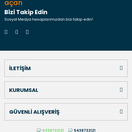
açan
Bizi Takip Edin
Sosyal Medya hesaplarımızdan bizi takip edin!
İLETİŞİM
KURUMSAL
GÜVENLİ ALIŞVERİŞ
5438732121
5438732121