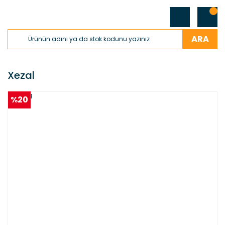
ARA
Xezal
%20