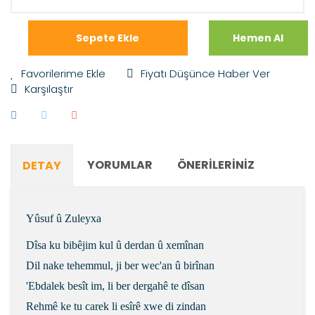
Sepete Ekle
Hemen Al
Fiyatı Düşünce Haber Ver
Karşılaştır
YORUMLAR
ÖNERILERINIZ
DETAY
Yûsuf û Zuleyxa
Dîsa ku bibêjim kul û derdan û xemînan
Dil nake tehemmul, ji ber wec'an û birînan
'Ebdalek besît im, li ber dergahê te dîsan
Rehmê ke tu carek li esîrê xwe di zindan