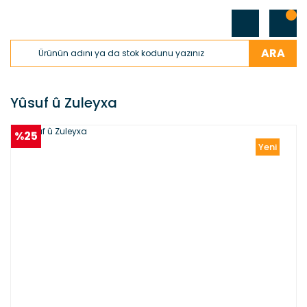
ARA
Yûsuf û Zuleyxa
%25
Yeni