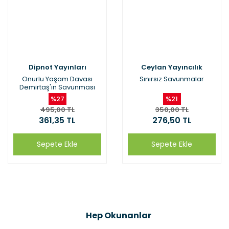
Dipnot Yayınları
Ceylan Yayıncılık
Onurlu Yaşam Davası
Sınırsız Savunmalar
Demirtaş'ın Savunması
%27
%21
495,00 TL
350,00 TL
361,35 TL
276,50 TL
Sepete Ekle
Sepete Ekle
Hep Okunanlar