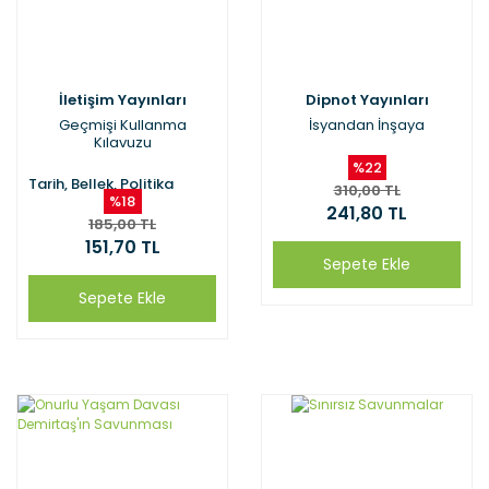
İletişim Yayınları
Dipnot Yayınları
Geçmişi Kullanma
İsyandan İnşaya
Kılavuzu
%22
Tarih, Bellek, Politika
310,00 TL
%18
241,80 TL
185,00 TL
151,70 TL
Sepete Ekle
Sepete Ekle