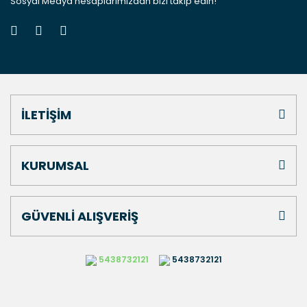
Sosyal Medya hesaplarımızdan bizi takip edin!
İLETİŞİM
KURUMSAL
GÜVENLİ ALIŞVERİŞ
5438732121
5438732121