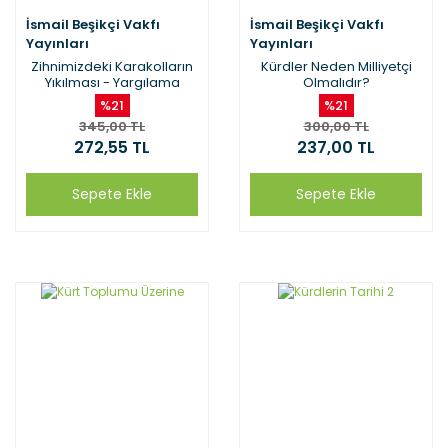
İsmail Beşikçi Vakfı
İsmail Beşikçi Vakfı
Yayınları
Yayınları
Zihnimizdeki Karakolların
Kürdler Neden Milliyetçi
Yıkılması - Yargılama
Olmalıdır?
Süreçleri ve Özgürleşme
%21
%21
345,00 TL
300,00 TL
272,55 TL
237,00 TL
Sepete Ekle
Sepete Ekle