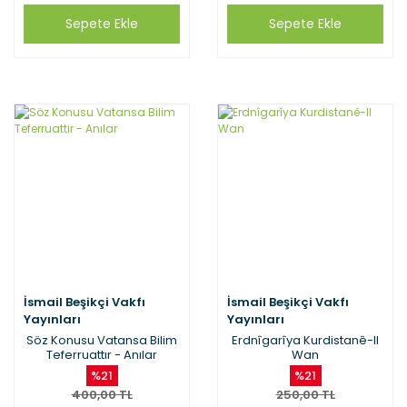
Sepete Ekle
Sepete Ekle
İsmail Beşikçi Vakfı
İsmail Beşikçi Vakfı
Yayınları
Yayınları
Söz Konusu Vatansa Bilim
Erdnîgarîya Kurdistanê-II
Teferruattır - Anılar
Wan
%21
%21
400,00 TL
250,00 TL