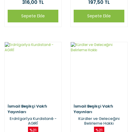
316,00 TL
197,50 TL
Sepete Ekle
Sepete Ekle
İsmail Beşikçi Vakfı
İsmail Beşikçi Vakfı
Yayınları
Yayınları
Erdnîgarîya Kurdistanê -
Kürdler ve Geleceğini
AGIRÎ
Belirleme Hakkı
%21
%21