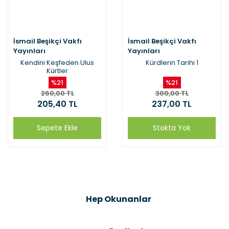
İsmail Beşikçi Vakfı
İsmail Beşikçi Vakfı
Yayınları
Yayınları
Kendini Keşfeden Ulus
Kürdlerin Tarihi 1
Kürtler
%21
%21
260,00 TL
300,00 TL
205,40 TL
237,00 TL
Sepete Ekle
Stokta Yok
Hep Okunanlar