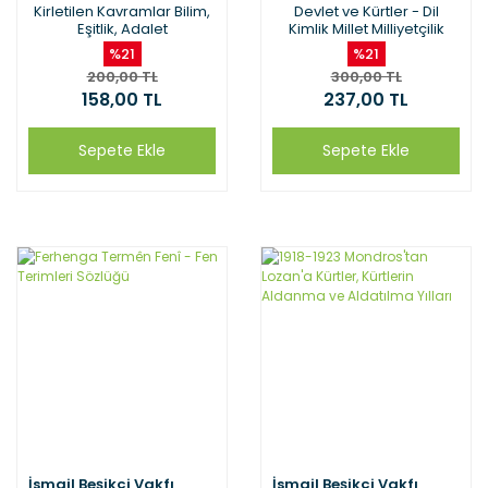
Kirletilen Kavramlar Bilim,
Devlet ve Kürtler - Dil
Eşitlik, Adalet
Kimlik Millet Milliyetçilik
%21
%21
200,00 TL
300,00 TL
158,00 TL
237,00 TL
Sepete Ekle
Sepete Ekle
İsmail Beşikçi Vakfı
İsmail Beşikçi Vakfı