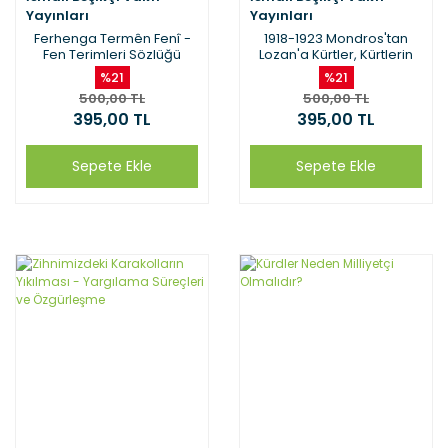
Yayınları
Yayınları
Ferhenga Termên Fenî -
1918-1923 Mondros'tan
Fen Terimleri Sözlüğü
Lozan'a Kürtler, Kürtlerin
Aldanma ve Aldatılma
%21
%21
Yılları
500,00 TL
500,00 TL
395,00 TL
395,00 TL
Sepete Ekle
Sepete Ekle