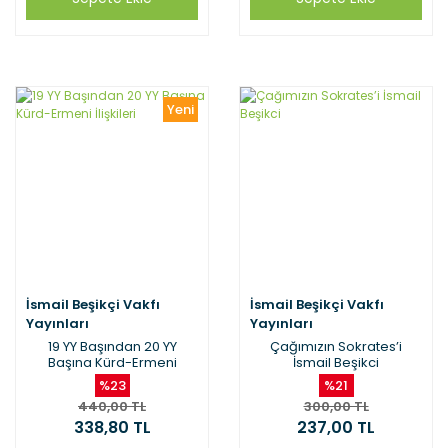
Yeni
İsmail Beşikçi Vakfı
İsmail Beşikçi Vakfı
Yayınları
Yayınları
19 YY Başından 20 YY
Çağımızın Sokrates’i
Başına Kürd-Ermeni
İsmail Beşikci
İlişkileri
%23
%21
440,00 TL
300,00 TL
338,80 TL
237,00 TL