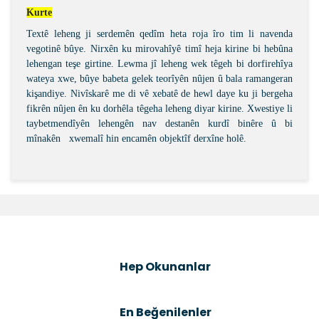
Kurte
Textê leheng ji serdemên qedîm heta roja îro tim li navenda
vegotinê bûye. Nirxên ku mirovahîyê timî heja kirine bi hebûna
lehengan teşe girtine. Lewma jî leheng wek têgeh bi dorfirehîya
wateya xwe, bûye babeta gelek teorîyên nûjen û bala ramangeran
kişandiye. Nivîskarê me di vê xebatê de hewl daye ku ji bergeha
fikrên nûjen ên ku dorhêla têgeha leheng diyar kirine. Xwestiye li
taybetmendîyên lehengên nav destanên kurdî binêre û bi
mînakên
xwemalî hin encamên objektîf derxîne holê.
Bu ürünün fiyat bilgisi, resim, ürün açıklamalarında ve
diğer konularda yetersiz gördüğünüz noktaları öneri
Bu ürüne ilk yorumu siz yapın!
formunu kullanarak tarafımıza iletebilirsiniz.
Görüş ve önerileriniz için teşekkür ederiz.
Şîrove Bike
Ürün resmi kalitesiz, bozuk veya görüntülenemiyor.
Hep Okunanlar
Ürün açıklamasında eksik bilgiler bulunuyor.
Ürün bilgilerinde hatalar bulunuyor.
En Beğenilenler
Ürün fiyatı diğer sitelerden daha pahalı.