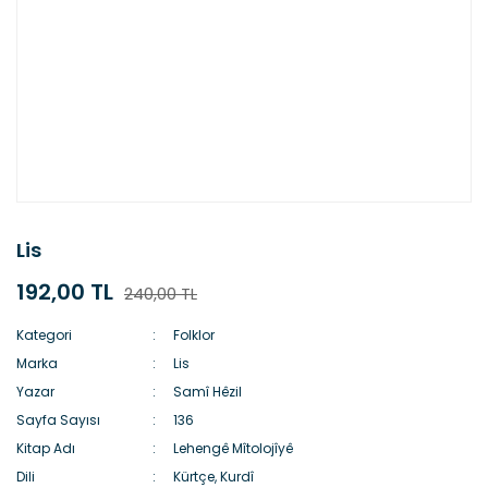
Lis
192,00 TL
240,00 TL
Kategori
Folklor
Marka
Lis
Yazar
Samî Hêzil
Sayfa Sayısı
136
Kitap Adı
Lehengê Mîtolojîyê
Dili
Kürtçe, Kurdî