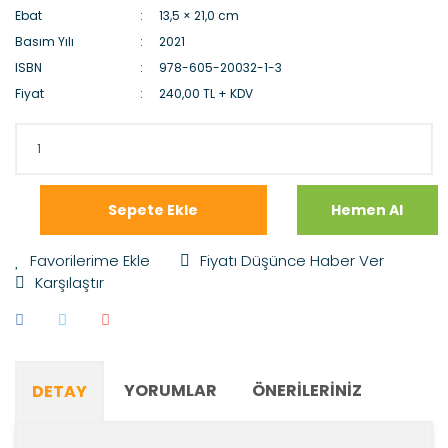
Ebat
13,5 × 21,0 cm
Basım Yılı
2021
ISBN
978-605-20032-1-3
Fiyat
240,00 TL + KDV
Sepete Ekle
Hemen Al
Fiyatı Düşünce Haber Ver
Karşılaştır
YORUMLAR
ÖNERILERINIZ
DETAY