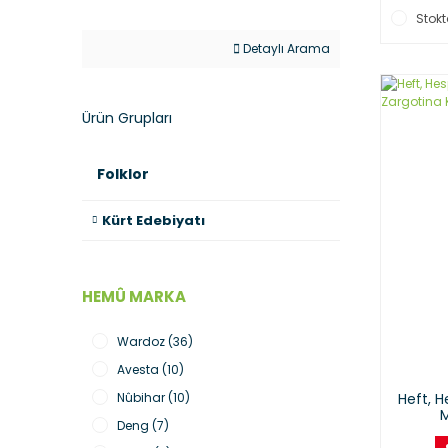
Stokt
Detaylı Arama
Ürün Grupları
Folklor
Kürt Edebiyatı
HEMÛ MARKA
Wardoz (36)
Avesta (10)
Nûbihar (10)
Heft, H
M
Deng (7)