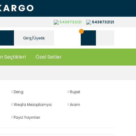
 KARGO
5438732121
5438732121
Giriş/Üyelik
n Seçtikleri
Özel Setler
Deng
Rupel
Weqfa Mezoptamya
Aram
Payiz Yayınları