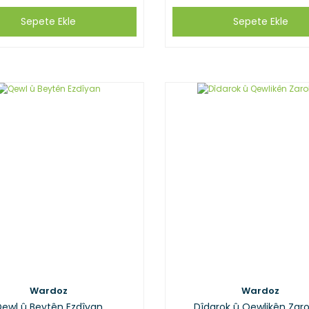
Sepete Ekle
Sepete Ekle
Wardoz
Wardoz
ewl û Beytên Ezdîyan
Dîdarok û Qewlikên Zar