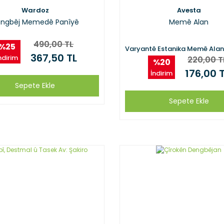
Wardoz
Avesta
ngbêj Memedê Panîyê
Memê Alan
490,00 TL
%25
Varyantê Estanika Memê Alan
367,50 TL
ndirim
220,00 T
%20
176,00 
İndirim
Sepete Ekle
Sepete Ekle