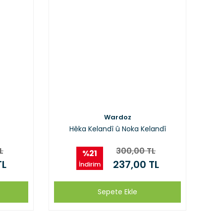
Wardoz
Hêka Kelandî û Noka Kelandî
L
300,00 TL
%21
TL
237,00 TL
İndirim
Sepete Ekle