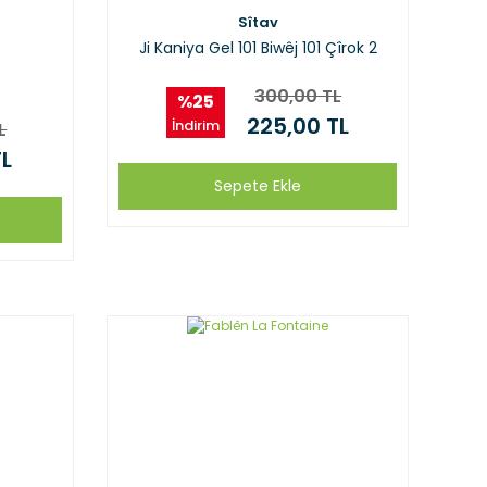
Sîtav
Ji Kaniya Gel 101 Biwêj 101 Çîrok 2
300,00 TL
%25
225,00 TL
İndirim
L
TL
Sepete Ekle