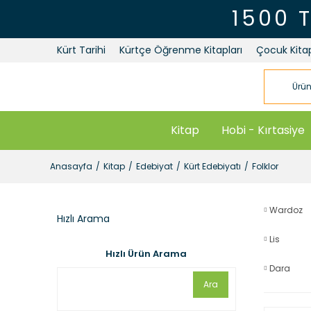
1500 
Kürt Tarihi
Kürtçe Öğrenme Kitapları
Çocuk Kitap
Kitap
Hobi - Kırtasiye
Anasayfa
Kitap
Edebiyat
Kürt Edebiyatı
Folklor
Wardoz
Hızlı Arama
Lis
Hızlı Ürün Arama
Dara
Ara