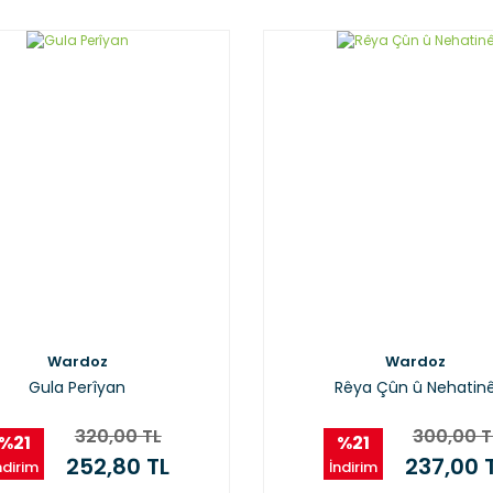
Wardoz
Wardoz
Gula Perîyan
Rêya Çûn û Nehatin
320,00 TL
300,00 T
%21
%21
252,80 TL
237,00 
ndirim
İndirim