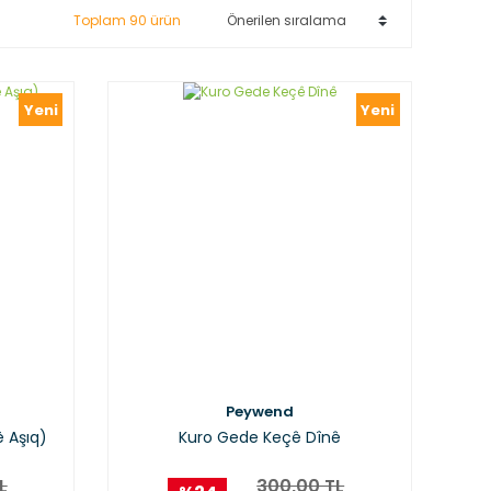
Toplam 90 ürün
Yeni
Yeni
Peywend
 Aşıq)
Kuro Gede Keçê Dînê
L
300,00 TL