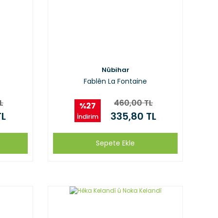
Nûbihar
Fablên La Fontaine
L
460,00 TL
%27
TL
335,80 TL
İndirim
Sepete Ekle