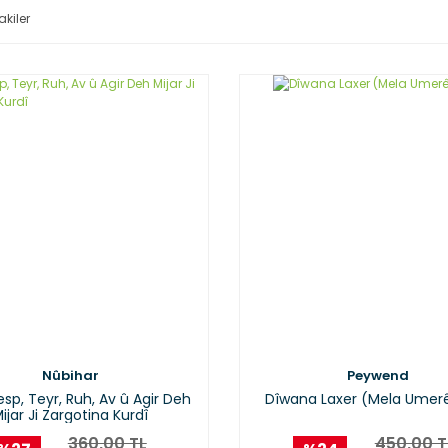
akiler
Nûbihar
Peywend
esp, Teyr, Ruh, Av û Agir Deh
Dîwana Laxer (Mela Umerê
ijar Ji Zargotina Kurdî
360,00 TL
450,00 T