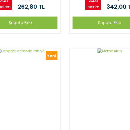
%27
%24
262,80 TL
342,00 
ndirim
İndirim
Sepete Ekle
Sepete Ekle
Yeni