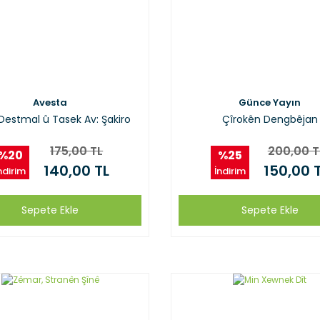
Avesta
Günce Yayın
 Destmal û Tasek Av: Şakiro
Çîrokên Dengbêjan
175,00 TL
200,00 T
%20
%25
140,00 TL
150,00 
ndirim
İndirim
Sepete Ekle
Sepete Ekle