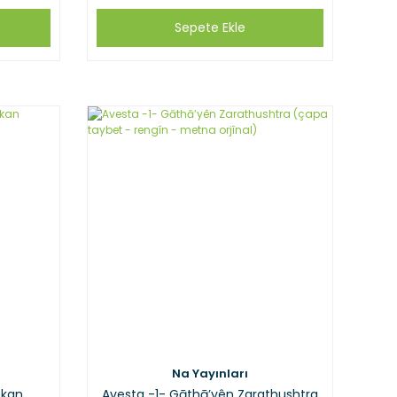
Sepete Ekle
Na Yayınları
okan
Avesta -1- Gāthā’yên Zarathushtra