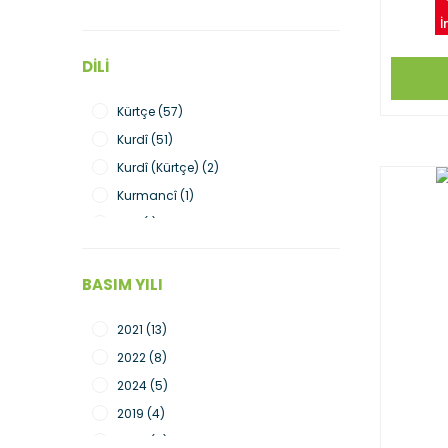
Rupel (7)
İ
Lis (6)
Peywend (3)
DILI
Sîtav (3)
Kürtçe (57)
Weqfa Mezoptamya (3)
Kurdî (51)
Aram (1)
Kurdî (Kürtçe) (2)
Dara (1)
Kurmancî (1)
Günce Yayın (1)
Tirkî (1)
Na Yayınları (1)
Türkçe (1)
Payiz Yayınları (1)
BASIM YILI
2021 (13)
2022 (8)
2024 (5)
2019 (4)
2020 (4)