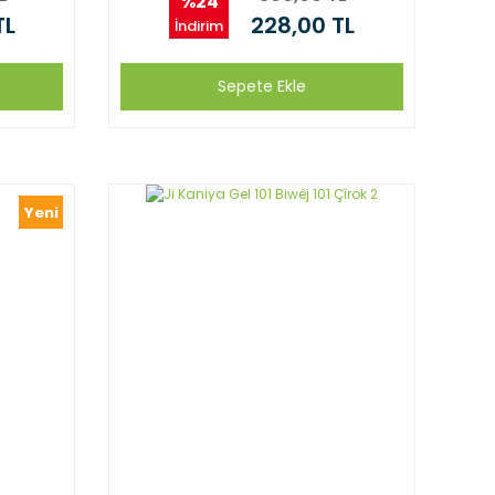
%24
TL
228,00 TL
İndirim
Sepete Ekle
Yeni