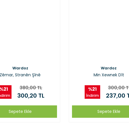
Wardoz
Wardoz
Zêmar, Stranên Şînê
Min Xewnek Dît
380,00 TL
300,00 T
%21
%21
300,20 TL
237,00 
ndirim
İndirim
Sepete Ekle
Sepete Ekle