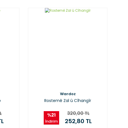
Wardoz
ê
Rostemê Zal û Cîhangîr
L
320,00 TL
%21
TL
252,80 TL
İndirim