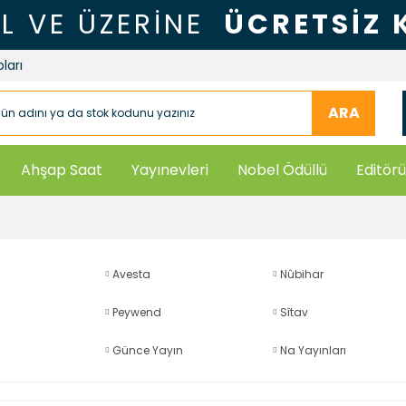
TL VE ÜZERİNE
ÜCRETSİZ
ları
ARA
Ahşap Saat
Yayınevleri
Nobel Ödüllü
Editörü
Avesta
Nûbihar
Peywend
Sîtav
Günce Yayın
Na Yayınları