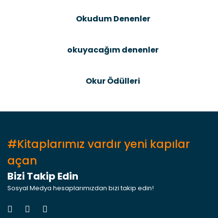
Bu ürüne benzer farklı alternatifler olmalı.
Okudum Denenler
okuyacağım denenler
Gönder
Okur Ödülleri
#Kitaplarımız vardır yeni kapılar
açan
Bizi Takip Edin
Sosyal Medya hesaplarımızdan bizi takip edin!