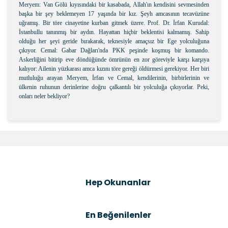
Meryem: Van Gölü kıyısındaki bir kasabada, Allah'ın kendisini sevmesinden
başka bir şey beklemeyen 17 yaşında bir kız. Şeyh amcasının tecavüzüne
uğramış. Bir töre cinayetine kurban gitmek üzere. Prof. Dr. İrfan Kurudal:
İstanbullu tanınmış bir aydın. Hayattan hiçbir beklentisi kalmamış. Sahip
olduğu her şeyi geride bırakarak, teknesiyle amaçsız bir Ege yolculuğuna
çıkıyor. Cemal: Gabar Dağları'nda PKK peşinde koşmuş bir komando.
Askerliğini bitirip eve döndüğünde ömrünün en zor göreviyle karşı karşıya
kalıyor: Ailenin yüzkarası amca kızını töre gereği öldürmesi gerekiyor. Her biri
mutluluğu arayan Meryem, İrfan ve Cemal, kendilerinin, birbirlerinin ve
ülkenin ruhunun derinlerine doğru çalkantılı bir yolculuğa çıkıyorlar. Peki,
onları neler bekliyor?
Bu ürünün fiyat bilgisi, resim, ürün açıklamalarında ve
diğer konularda yetersiz gördüğünüz noktaları öneri
Bu ürüne ilk yorumu siz yapın!
formunu kullanarak tarafımıza iletebilirsiniz.
Görüş ve önerileriniz için teşekkür ederiz.
Şîrove Bike
Ürün resmi kalitesiz, bozuk veya görüntülenemiyor.
Hep Okunanlar
Ürün açıklamasında eksik bilgiler bulunuyor.
Ürün bilgilerinde hatalar bulunuyor.
En Beğenilenler
Ürün fiyatı diğer sitelerden daha pahalı.