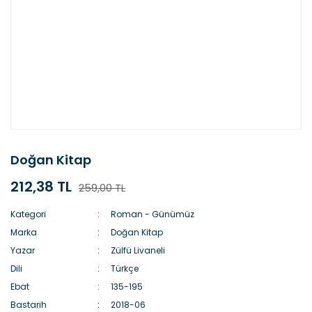
Doğan Kitap
212,38 TL
259,00 TL
Kategori
Roman - Günümüz
Marka
Doğan Kitap
Yazar
Zülfü Livaneli
Dili
Türkçe
Ebat
135-195
Bastarih
2018-06