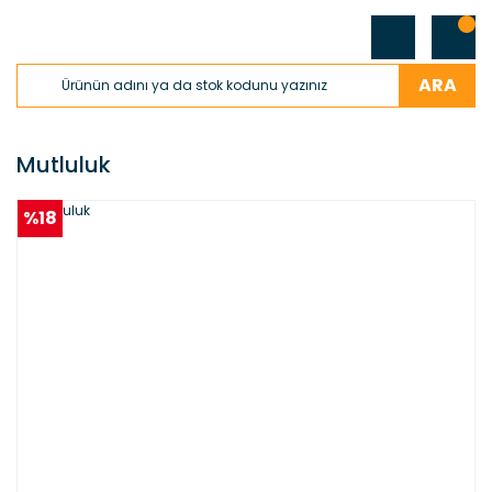
ARA
Mutluluk
%18