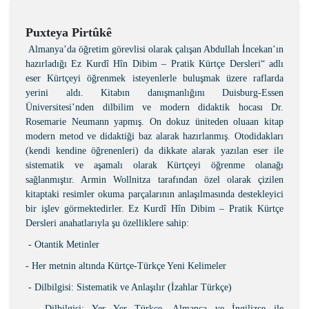
Puxteya Pirtûkê
Almanya’da öğretim görevlisi olarak çalışan Abdullah İncekan’ın
hazırladığı Ez Kurdî Hîn Dibim – Pratik Kürtçe Dersleri“ adlı
eser Kürtçeyi öğrenmek isteyenlerle buluşmak üzere raflarda
yerini aldı. Kitabın danışmanlığını Duisburg-Essen
Üniversitesi’nden dilbilim ve modern didaktik hocası Dr.
Rosemarie Neumann yapmış. On dokuz üniteden oluaan kitap
modern metod ve didaktiği baz alarak hazırlanmış. Otodidakları
(kendi kendine öğrenenleri) da dikkate alarak yazılan eser ile
sistematik ve aşamalı olarak Kürtçeyi öğrenme olanağı
sağlanmıştır. Armin Wollnitza tarafından özel olarak çizilen
kitaptaki resimler okuma parçalarının anlaşılmasında destekleyici
bir işlev görmektedirler. Ez Kurdî Hîn Dibim – Pratik Kürtçe
Dersleri anahatlarıyla şu özelliklere sahip:
- Otantik Metinler
- Her metnin altında Kürtçe-Türkçe Yeni Kelimeler
- Dilbilgisi: Sistematik ve Anlaşılır (İzahlar Türkçe)
- Dilbilgisi: Yer Yer Türkçe, Almanca ve İngilizce ile