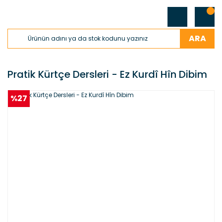
ARA
Pratik Kürtçe Dersleri - Ez Kurdî Hîn Dibim
%27