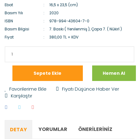
Ebat
16,5 x 23,5 (cm)
Basım Yılı
2020
ISBN
978-994-43604-7-0
Basım Bilgisi
7. Baskı ( Yenilenmiş ), Çapa 7. ( Nûkirî )
Fiyat
380,00 TL + KDV
Sepete Ekle
Hemen Al
Fiyatı Düşünce Haber Ver
Karşılaştır
YORUMLAR
ÖNERILERINIZ
DETAY