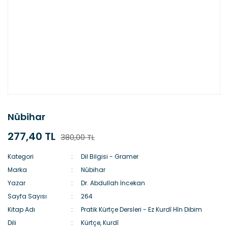
Nûbihar
277,40 TL
380,00 TL
Kategori
Dil Bilgisi - Gramer
Marka
Nûbihar
Yazar
Dr. Abdullah İncekan
Sayfa Sayısı
264
Kitap Adı
Pratik Kürtçe Dersleri - Ez Kurdî Hîn Dibim
Dili
Kürtçe, Kurdî