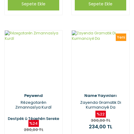
Sepete Ekle
Sepete Ekle
Yeni
Peywend
Name Yayınları
Rêzegotarên
Zayenda Gramatik Di
Zimannasîya Kurdî
Kurmanciyê Da
%22
Destpêk û Têgehên Sereke
300,00 TL
%24
234,00 TL
280,00 TL