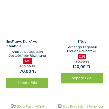
Enstîtuya Kurdî ya
Sîtav
Stenbolê
Ferhenga Têgehên
Hiqûqa Navnetewî
Analîza Du Xebatên
Destpêkî yên Rêzimana
%25
Kurmancî
%15
160,00 TL
200,00 TL
120,00 TL
170,00 TL
Sepete Ekle
Sepete Ekle