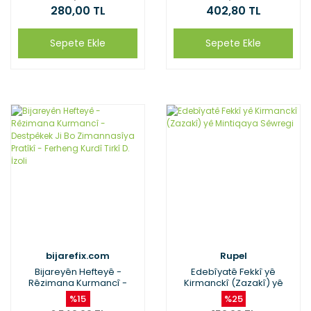
280,00 TL
402,80 TL
Sepete Ekle
Sepete Ekle
bijarefix.com
Rupel
Bijareyên Hefteyê -
Edebîyatê Fekkî yê
Rêzimana Kurmancî -
Kirmanckî (Zazakî) yê
Destpêkek Ji Bo
Mintiqaya Sêwregi
%15
%25
Zimannasîya Pratîkî -