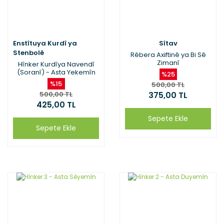
Enstîtuya Kurdî ya
Sîtav
Stenbolê
Rêbera Axiftinê ya Bi Sê
Zimanî
Hînker Kurdîya Navendî
(Soranî) - Asta Yekemîn
%25
%15
500,00 TL
500,00 TL
375,00 TL
425,00 TL
Sepete Ekle
Sepete Ekle