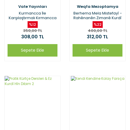
Vate Yayınları
Weqfa Mezoptamya
Kurmancca İle
Berhema Mela Mistefayî -
Karşılaştırmalı Kırmancca
Rahênanên Zimanê Kurdî
(Zazaca) Dilbilgisi
%12
%22
350,00 TL
400,00 TL
308,00 TL
312,00 TL
Sepete Ekle
Sepete Ekle