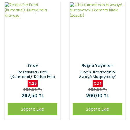
Sîtav
Roşna Yayınları
Rastnivîsa Kurdî
Ji bo Kurmancan bi
(Kurmancî)-Kürtçe İmla
Awayê Muqayeseyî
Kılavuzu
Gramera Kirdkî (Zazakî)
%25
%24
350,00 TL
350,00 TL
262,50 TL
266,00 TL
Sepete Ekle
Sepete Ekle