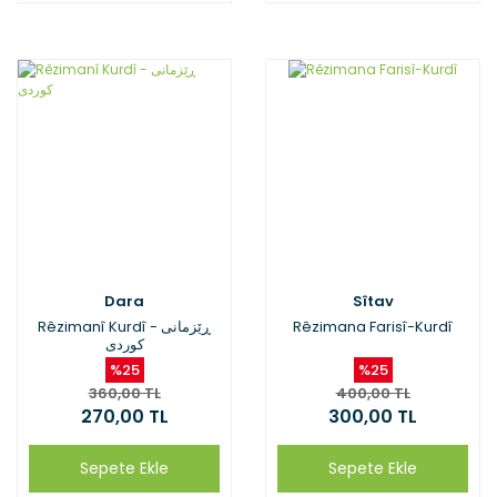
Dara
Sîtav
Rêzimanî Kurdî - ڕێزمانی
Rêzimana Farisî-Kurdî
کوردی
%25
%25
360,00 TL
400,00 TL
270,00 TL
300,00 TL
Sepete Ekle
Sepete Ekle