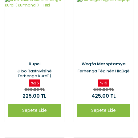
Rupel
Weqfa Mezoptamya
Ji bo Rastnivîsînê
Ferhenga Têgihên Hiqûqê
Ferhenga Kurdî (
Kurmancî ) - Tirkî
%25
%15
300,00 TL
500,00 TL
225,00 TL
425,00 TL
Sepete Ekle
Sepete Ekle