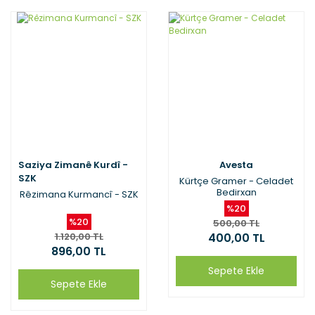
Saziya Zimanê Kurdî -
Avesta
SZK
‪Kürtçe Gramer - Celadet
Bedirxan
Rêzimana Kurmancî - SZK
%20
%20
500,00 TL
1.120,00 TL
400,00 TL
896,00 TL
Sepete Ekle
Sepete Ekle