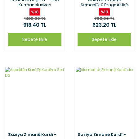
Kurmancîaxivan
Semantîk û Pragmatîkê
da
%18
%18
1.120,00 TL
760,00 TL
918,40 TL
623,20 TL
Sepete Ekle
Sepete Ekle
Saziya Zimanê Kurdî -
Saziya Zimanê Kurdî -