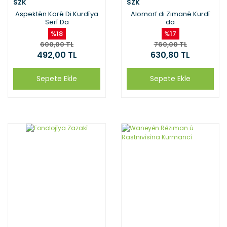
SZK
SZK
Aspektên Karê Di Kurdîya
Alomorf di Zimanê Kurdî
Serî Da
da
%18
%17
600,00 TL
760,00 TL
492,00 TL
630,80 TL
Sepete Ekle
Sepete Ekle