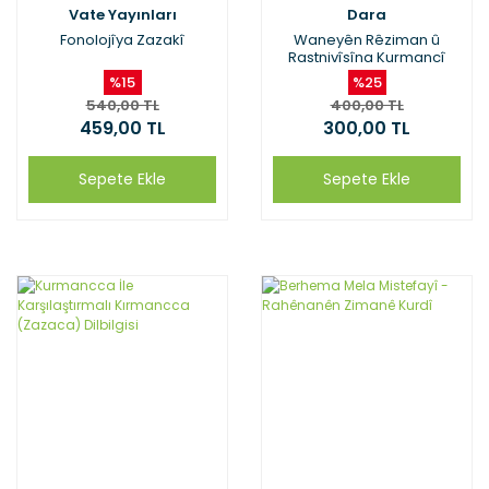
Vate Yayınları
Dara
Fonolojîya Zazakî
Waneyên Rêziman û
Rastnivîsîna Kurmancî
%15
%25
540,00 TL
400,00 TL
459,00 TL
300,00 TL
Sepete Ekle
Sepete Ekle