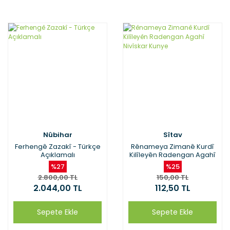
Nûbihar
Sîtav
Ferhengê Zazakî - Türkçe
Rênameya Zimanê Kurdî
Açıklamalı
Kilîleyên Radengan Agahî
Nivîskar Kunye
%27
%25
2.800,00 TL
150,00 TL
2.044,00 TL
112,50 TL
Sepete Ekle
Sepete Ekle