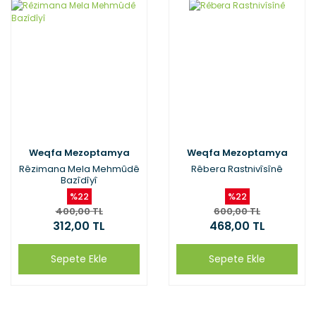
Weqfa Mezoptamya
Weqfa Mezoptamya
Rêzimana Mela Mehmûdê
Rêbera Rastnivîsînê
Bazîdîyî
%22
%22
400,00 TL
600,00 TL
312,00 TL
468,00 TL
Sepete Ekle
Sepete Ekle