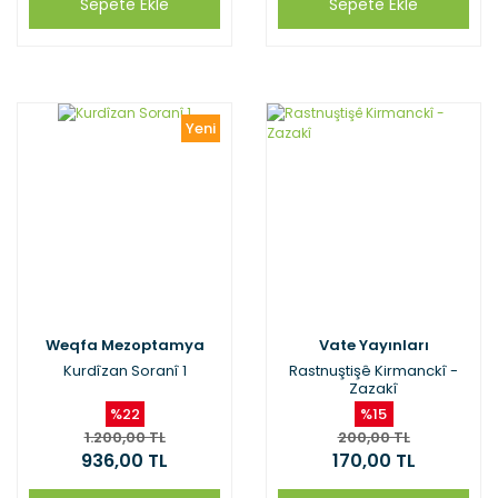
Sepete Ekle
Sepete Ekle
Yeni
Weqfa Mezoptamya
Vate Yayınları
Kurdîzan Soranî 1
Rastnuştişê Kirmanckî -
Zazakî
%22
%15
1.200,00 TL
200,00 TL
936,00 TL
170,00 TL