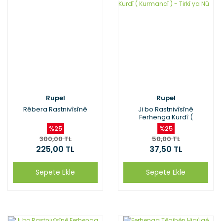
Rupel
Rupel
Rêbera Rastnivîsînê
Ji bo Rastnivîsînê
Ferhenga Kurdî (
Kurmancî ) - Tirkî ya Nû
%25
%25
300,00 TL
50,00 TL
225,00 TL
37,50 TL
Sepete Ekle
Sepete Ekle