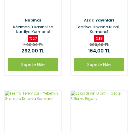
Nûbihar
Azad Yayınları
Rêziman û Rastnivîsa
Teorîya Hînkirina Kurdî -
Kurdiya Kurmancî
Kurmancî
%27
%18
400,00 TL
200,00 TL
292,00 TL
164,00 TL
Sepete Ekle
Sepete Ekle