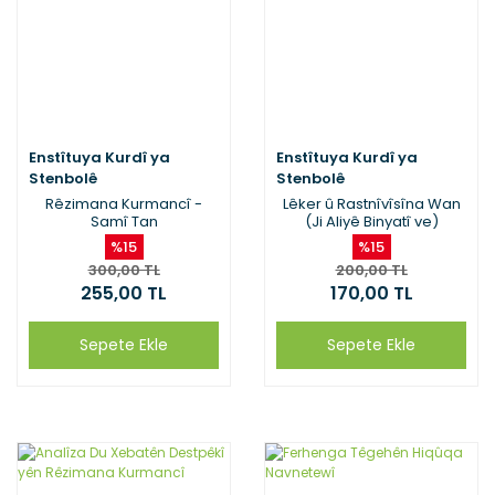
Enstîtuya Kurdî ya
Enstîtuya Kurdî ya
Stenbolê
Stenbolê
Rêzimana Kurmancî -
Lêker û Rastnîvîsîna Wan
Samî Tan
(Ji Aliyê Binyatî ve)
%15
%15
300,00 TL
200,00 TL
255,00 TL
170,00 TL
Sepete Ekle
Sepete Ekle