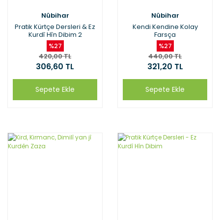
Nûbihar
Nûbihar
Pratik Kürtçe Dersleri & Ez
Kendi Kendine Kolay
Kurdî Hîn Dibim 2
Farsça
%27
%27
420,00 TL
440,00 TL
306,60 TL
321,20 TL
Sepete Ekle
Sepete Ekle