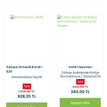
Saziya Zimanê Kurdî -
Vate Yayınları
SZK
Türkçe Açıklamalı Kürtçe
(Kırmanncca / Zazaca) Dil
Zimannasîya Teorîk
Dersleri
%15
%18
400,00 TL
1.010,00 TL
340,00 TL
828,20 TL
Sepete Ekle