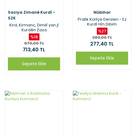
Saziya Zimanê Kurdî -
Nûbihar
SZK
Pratik Kürtçe Dersleri - Ez
Kurdî Hîn Dibim
Kird, Kirmanc, Dimilî yan jî
Kurdên Zaza
%27
%18
380,00 TL
870,00 TL
277,40 TL
713,40 TL
Sepete Ekle
Sepete Ekle