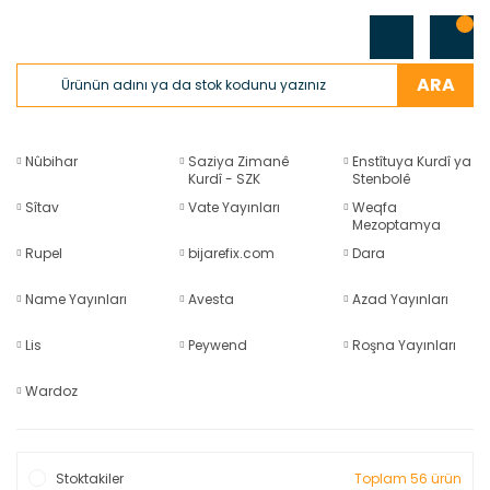
ARA
Nûbihar
Saziya Zimanê
Enstîtuya Kurdî ya
Kurdî - SZK
Stenbolê
Sîtav
Vate Yayınları
Weqfa
Mezoptamya
Rupel
bijarefix.com
Dara
Name Yayınları
Avesta
Azad Yayınları
Lis
Peywend
Roşna Yayınları
Wardoz
Stoktakiler
Toplam 56 ürün