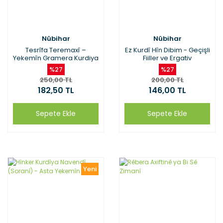
Nûbihar
Nûbihar
Tesrîfa Teremaxî –
Ez Kurdî Hîn Dibim - Geçişli
Yekemîn Gramera Kurdiya
Fiiller ve Ergativ
Kurmancî
%27
%27
250,00 TL
200,00 TL
182,50 TL
146,00 TL
Sepete Ekle
Sepete Ekle
Yeni