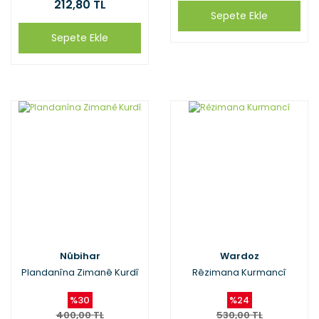
212,80 TL
Sepete Ekle
Sepete Ekle
Nûbihar
Wardoz
Plandanîna Zimanê Kurdî
Rêzimana Kurmancî
%30
%24
400,00 TL
530,00 TL