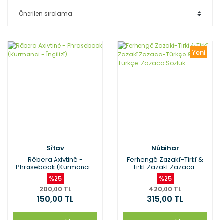
Yeni
Sîtav
Nûbihar
Rêbera Axivtinê -
Ferhengê Zazakî-Tirkî &
Phrasebook (Kurmanci -
Tirkî Zazakî Zazaca-
Îngîlîzî)
Türkçe & Türkçe-Zazaca
%25
%25
Sözlük
200,00 TL
420,00 TL
150,00 TL
315,00 TL