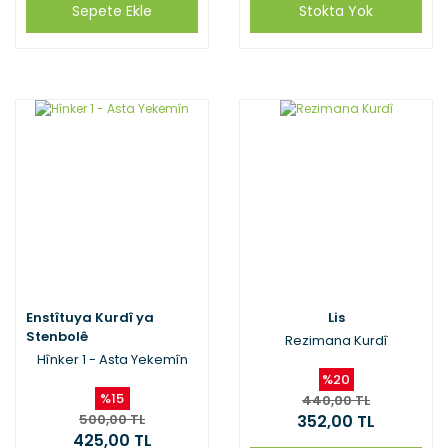
Sepete Ekle
Stokta Yok
Enstîtuya Kurdî ya
Lis
Stenbolê
Rezimana Kurdî
Hînker 1 - Asta Yekemîn
%20
%15
440,00 TL
500,00 TL
352,00 TL
425,00 TL