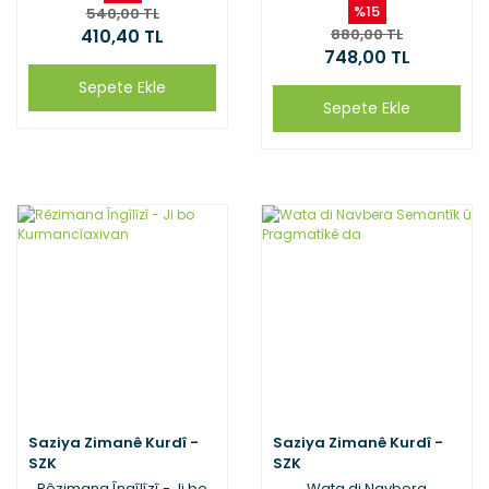
%15
540,00 TL
410,40 TL
880,00 TL
748,00 TL
Sepete Ekle
Sepete Ekle
Saziya Zimanê Kurdî -
Saziya Zimanê Kurdî -
SZK
SZK
Rêzimana Îngîlîzî - Ji bo
Wata di Navbera