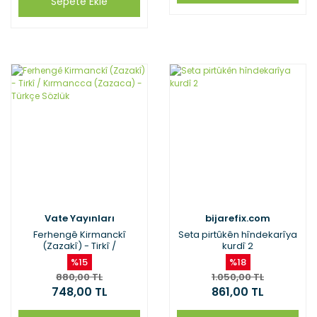
Sepete Ekle
Vate Yayınları
bijarefix.com
Ferhengê Kirmanckî
Seta pirtûkên hîndekarîya
(Zazakî) - Tirkî /
kurdî 2
Kırmancca (Zazaca) -
%15
%18
Türkçe Sözlük
880,00 TL
1.050,00 TL
748,00 TL
861,00 TL