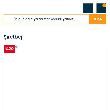
ARA
Şîretbêj
%20