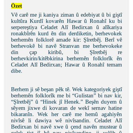
Özet
Vê carê me ji kaniya ziman û edebiyat û bi giştî
kultûra Kurdî kovarên Hawar û Ronahî ku bi
serpereştiya Celadet Alî Bedirxan û alîkariya
ronakbîrên kurd ên din derdiketin, berhevokek
berhemên folklorê amade kir: Şîretbêj. Berî vê
berhevokê bi navê Stranvan me berhevokeke
din çap kiribû, bi Şîretbêj re
berhevkirin/kitêbkirina berhemên folklorîk ên
Celadet Alî Bedirxan; Hawar û Ronahî temam
dibe.
Berhem ji sê beşan pêk tê. Wek kategoriyek giştî
berhemên folklorîk me bi “Gulistan” bi nav kir,
“Şîretbêj” û “Hinek jî Henek.” Beşên duyem û
sêyem jixwe di kovaran de wekî sernav hatine
bikaranîn. Wek her carê me hemû agahiyên
nivîsê li dawiya wê nivîsandin. Celadet Alî
Bedirxan bi navê xwe û çend navên mustear û
gelek tişt jî bê nav nivîsandine, ji uslûb û