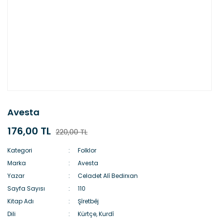
Avesta
176,00 TL
220,00 TL
Kategori
Folklor
Marka
Avesta
Yazar
Celadet Alî Bedirxan
Sayfa Sayısı
110
Kitap Adı
Şîretbêj
Dili
Kürtçe, Kurdî