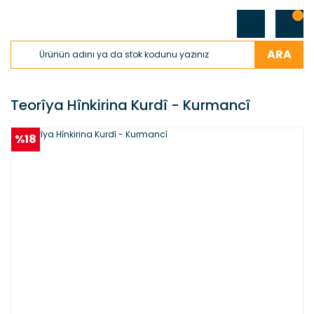
ARA
Teorîya Hînkirina Kurdî - Kurmancî
%18