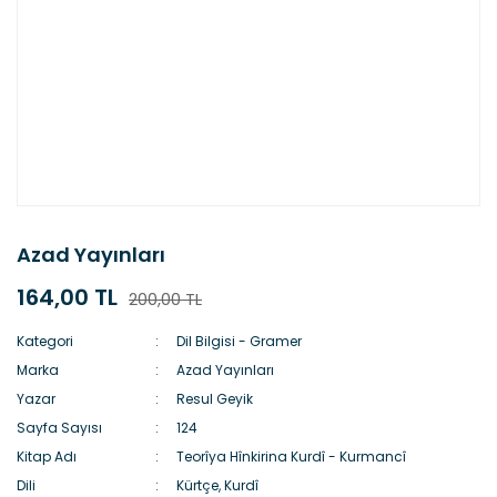
Azad Yayınları
164,00 TL
200,00 TL
Kategori
Dil Bilgisi - Gramer
Marka
Azad Yayınları
Yazar
Resul Geyik
Sayfa Sayısı
124
Kitap Adı
Teorîya Hînkirina Kurdî - Kurmancî
Dili
Kürtçe, Kurdî