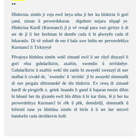
** 
Hînkirina zimên ji roja ewil heya niha ji ber ku hînkirin li gorî
çand, ziman û perwerdekaran
diguhere mijara nîqaşê ye.
Hînkirina Kurdî (Kurmancî) jî ji vê rewşê para xwe girtiye û di
ser de jî li her herêman bi demên cuda û bi şêweyên cuda tê
bikaranîn. Di vê xebatê de em ê bala xwe bidin ser perwerdehîya
Kurmancî li Tirkiyeyê
Pêvajoya hînbûna zimên wekî zimanê ewil li ser rûyê dinyayê li
gorî rêza guhdarîkirin, axaftin, xwendin û nivîsînêye.
Guhdarîkirin û axaftin wekî tên zanîn bi awayekî xwezayî di nav
malbat û civakê de, ‘xwendin’ û ‘nivîsîn’ jî bi awayekî sîstematîk
di nav pergala dibistanekê de tên hînkirin. Ev rewş di zimanê
kurdî de pirsgirêk e, gelek însanên li gund û bajaran mezin dibin
bi hêsanî her du şîyanên ewil hîn dibin û bi kar tînin, lê ji ber ku
perwerdehiya Kurmancî bi rêk û pêk, demdirêjî, sîstematîk û
bifermî tune ye hînbûna zimên tê birîn û li ser her mirovî
bandorên cuda derdikevin holê.
Bu ürünün fiyat bilgisi, resim, ürün açıklamalarında ve