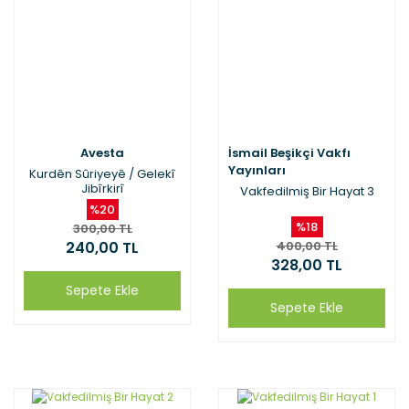
Avesta
İsmail Beşikçi Vakfı
Yayınları
Kurdên Sûriyeyê / Gelekî
Jibîrkirî
Vakfedilmiş Bir Hayat 3
%20
%18
300,00 TL
240,00 TL
400,00 TL
328,00 TL
Sepete Ekle
Sepete Ekle