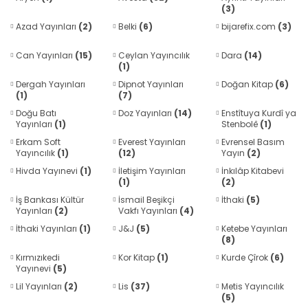
(3)
Azad Yayınları
(2)
Belki
(6)
bijarefix.com
(3)
Can Yayınları
(15)
Ceylan Yayıncılık
Dara
(14)
(1)
Dergah Yayınları
Dipnot Yayınları
Doğan Kitap
(6)
(1)
(7)
Doğu Batı
Doz Yayınları
(14)
Enstîtuya Kurdî ya
Yayınları
(1)
Stenbolê
(1)
Erkam Soft
Everest Yayınları
Evrensel Basım
Yayıncılık
(1)
(12)
Yayın
(2)
Hivda Yayınevi
(1)
İletişim Yayınları
İnkılâp Kitabevi
(1)
(2)
İş Bankası Kültür
İsmail Beşikçi
İthaki
(5)
Yayınları
(2)
Vakfı Yayınları
(4)
İthaki Yayınları
(1)
J&J
(5)
Ketebe Yayınları
(8)
Kırmızıkedi
Kor Kitap
(1)
Kurde Çîrok
(6)
Yayınevi
(5)
Lil Yayınları
(2)
Lis
(37)
Metis Yayıncılık
(5)