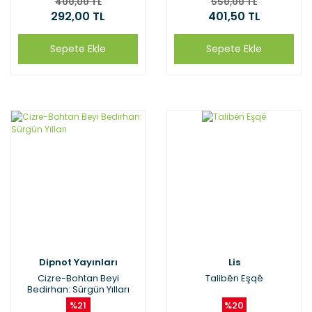
400,00 TL
550,00 TL
292,00 TL
401,50 TL
Sepete Ekle
Sepete Ekle
Dipnot Yayınları
Lis
Cizre-Bohtan Beyi
Talibên Eşqê
Bedirhan: Sürgün Yılları
%21
%20