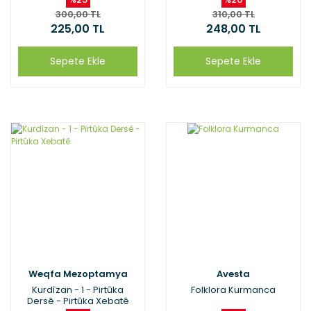
300,00 TL
310,00 TL
225,00 TL
248,00 TL
Sepete Ekle
Sepete Ekle
Weqfa Mezoptamya
Avesta
Kurdîzan - 1 - Pirtûka
Folklora Kurmanca
Dersê - Pirtûka Xebatê