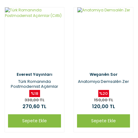
Everest Yayınları
Weşanên Sor
Türk Romanında
Anatomiya Demsalên Zer
Postmodernist Açılımlar
(Ciltli)
%18
%20
330,00 TL
150,00 TL
270,60 TL
120,00 TL
Sepete Ekle
Sepete Ekle