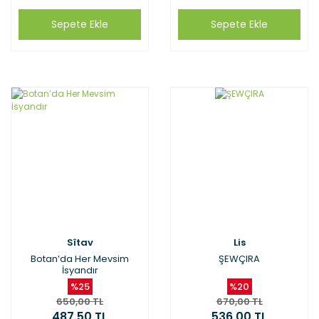
Sepete Ekle
Sepete Ekle
Sîtav
Lis
Botan’da Her Mevsim
ŞEWÇIRA
İsyandır
%25
%20
650,00 TL
670,00 TL
487,50 TL
536,00 TL