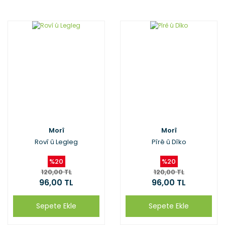
Morî
Morî
Rovî û Legleg
Pîrê û Dîko
%20
%20
120,00 TL
120,00 TL
96,00 TL
96,00 TL
Sepete Ekle
Sepete Ekle