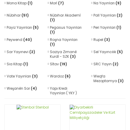
Mona Kitap
(1)
Morî
(7)
Na Yayınları
(9)
Nûbihar
(51)
Nûbihar Akademî
Pall Yayınları
(2)
(1)
Payiz Yayınları
(5)
Pegasus Yayınları
Peri Yayinlari
(1)
(1)
Peywend
(40)
Roşna Yayınları
Rupel
(3)
(1)
Sar Yayınevi
(2)
Saziya Zimanê
Sel Yayıncılık
(5)
Kurdî - SZK
(3)
Sia Kitap
(1)
Sîtav
(19)
SRC Yayın
(2)
Vate Yayınları
(3)
Wardoz
(6)
Weqfa
Mezoptamya
(3)
Weşanên Sor
(4)
Yapı Kredi
Yayınları ( YKY )
(5)