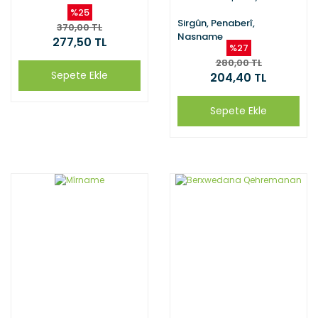
%25
Sirgûn, Penaberî,
370,00 TL
Nasname
277,50 TL
%27
280,00 TL
Sepete Ekle
204,40 TL
Sepete Ekle