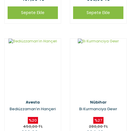
Sepete Ekle
Sepete Ekle
Avesta
Nûbihar
Bediüzzaman’ın Hançeri
Bi Kurmanciya Gewr
%20
%27
450,00 TL
280,00 TL