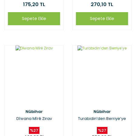
175,20 TL
270,10 TL
Sepete Ekle
Sepete Ekle
Nûbihar
Nûbihar
Dîwana Mîrê Zirav
Turabidin’den Berriye’ye
%27
%27