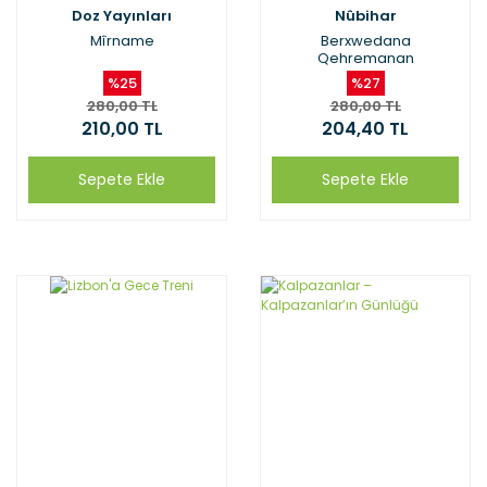
Doz Yayınları
Nûbihar
Mîrname
Berxwedana
Qehremanan
%25
%27
280,00 TL
280,00 TL
210,00 TL
204,40 TL
Sepete Ekle
Sepete Ekle