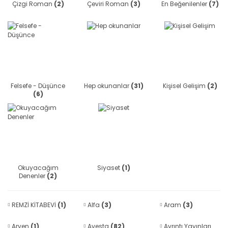
Çizgi Roman
(2)
Çeviri Roman
(3)
En Beğenilenler
(7)
Felsefe - Düşünce
Hep okunanlar
(31)
Kişisel Gelişim
(2)
(6)
Okuyacağım
Siyaset
(1)
Denenler
(2)
REMZİ KİTABEVİ
(1)
Alfa
(3)
Aram
(3)
Aryen
(1)
Avesta
(82)
Ayrıntı Yayınları