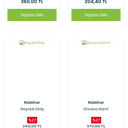
360,00 TL
204,40 TL
Sepete Ekle
Sepete Ekle
Nûbihar
Nûbihar
Reşokê Dirêj
Dîwana Namî
%27
%27
240,00 TL
370,00 TL