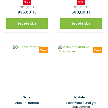
%22
%20
1.200,00 TL
750,00 TL
936,00 TL
600,00 TL
Sepete Ekle
Sepete Ekle
Yeni
Yeni
Dara
Nûbihar
Munzur Efsanesi
Edebiyata Kurdî ya
Diasporayê