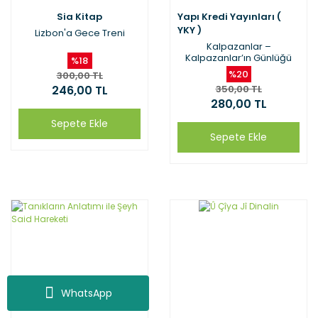
Sia Kitap
Yapı Kredi Yayınları (
YKY )
Lizbon'a Gece Treni
Kalpazanlar –
Kalpazanlar’ın Günlüğü
%18
%20
300,00 TL
246,00 TL
350,00 TL
280,00 TL
Sepete Ekle
Sepete Ekle
WhatsApp