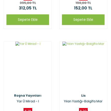
395,00 TL
190,00 TL
312,05 TL
152,00 TL
Sepete Ekle
Sepete Ekle
Roşna Yayınları
Lis
Yar Û Mirad - I
Yılan Yastığı-Balgîfa Mar
%25
%20