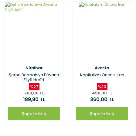
Nûbihar
Avesta
Şerha Bermahiya Dîwana
Kapitalizm Öncesi İran
Eliyê Herîrî
%27
%20
260,00 TL
450,00 TL
189,80 TL
360,00 TL
Sepete Ekle
Sepete Ekle