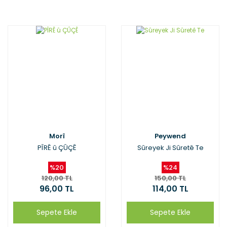
Morî
Peywend
PÎRÊ û ÇÛÇÊ
Sûreyek Ji Sûretê Te
%20
%24
120,00 TL
150,00 TL
96,00 TL
114,00 TL
Sepete Ekle
Sepete Ekle