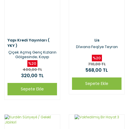
Yapı Kredi Yayınları (
Lis
YKY )
Dîwana Feqîye Teyran
Çiçek Açmış Genç Kızların
Gölgesinde; Kayıp
%20
Zamanın İzinde
%20
710,00 TL
400,00 TL
568,00 TL
320,00 TL
Sepete Ekle
Sepete Ekle