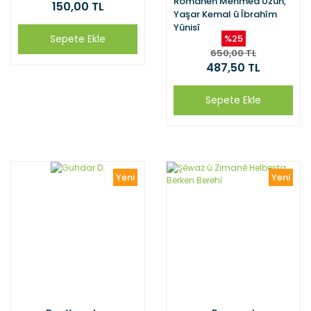
Romanên Mehmed Uzun,
150,00 TL
Yaşar Kemal û Îbrahîm
Yûnisî
Sepete Ekle
%25
650,00 TL
487,50 TL
Sepete Ekle
Yeni
Yeni