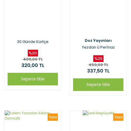
Doz Yayınları
30 Günde Kürtçe
Yezdan û Perînaz
%20
%25
400,00 TL
320,00 TL
450,00 TL
337,50 TL
Sepete Ekle
Sepete Ekle
Yeni
Yeni