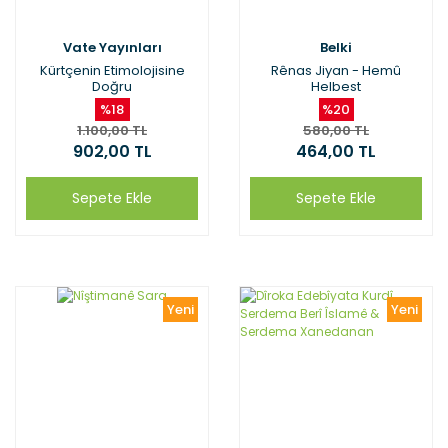
Vate Yayınları
Belki
Kürtçenin Etimolojisine
Rênas Jiyan - Hemû
Doğru
Helbest
%18
%20
1.100,00 TL
580,00 TL
902,00 TL
464,00 TL
Sepete Ekle
Sepete Ekle
Yeni
Yeni