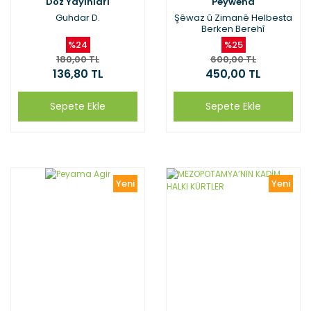
Doz Yayınları
Peywend
Guhdar D.
Şêwaz û Zimanê Helbesta
Berken Berehî
%24
%25
180,00 TL
600,00 TL
136,80 TL
450,00 TL
Sepete Ekle
Sepete Ekle
Yeni
Yeni