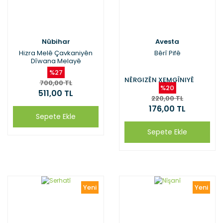
Nûbihar
Avesta
Hizra Melê Çavkaniyên
Bêrî Pifê
Dîwana Melayê
%27
NÊRGIZÊN XEMGÎNIYÊ
700,00 TL
%20
511,00 TL
220,00 TL
176,00 TL
Sepete Ekle
Sepete Ekle
Yeni
Yeni