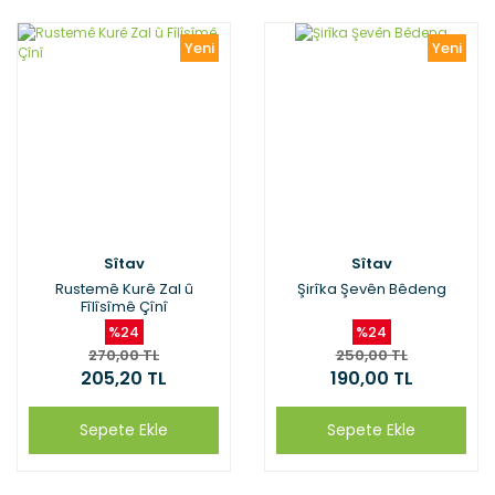
Yeni
Yeni
Sîtav
Sîtav
Rustemê Kurê Zal û
Şirîka Şevên Bêdeng
Fîlîsîmê Çînî
%24
%24
270,00 TL
250,00 TL
205,20 TL
190,00 TL
Sepete Ekle
Sepete Ekle