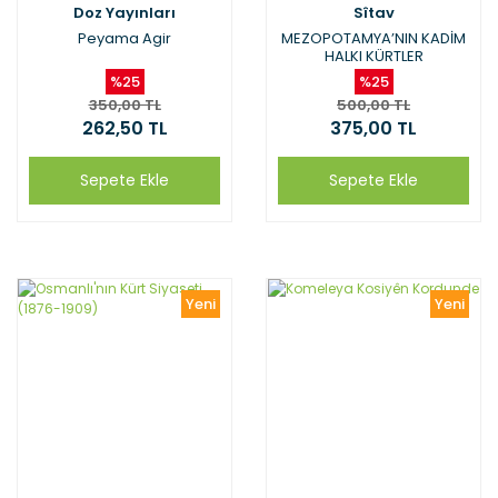
Doz Yayınları
Sîtav
Peyama Agir
MEZOPOTAMYA’NIN KADİM
HALKI KÜRTLER
%25
%25
350,00 TL
500,00 TL
262,50 TL
375,00 TL
Sepete Ekle
Sepete Ekle
Yeni
Yeni