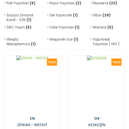
Pall Yayınları
(6)
Payiz Yayınları
(2)
Peywend
(22)
Saziya Zimanê
Sel Yayıncılık
(1)
Sîtav
(29)
Kurdî - SZK
(1)
SRC Yayın
(5)
Vate Yayınları
(1)
Wardoz
(5)
Weqfa
Weşanên Sor
(1)
Yapı Kredi
Mezoptamya
(1)
Yayınları ( YKY )
(1)
Yeni
Yeni
Lis
Lis
DÎWAN - WEFAYÎ
KESKEŞÎN