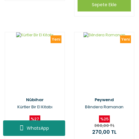
Sepete Ekle
Yeni
Yeni
Nûbihar
Peywend
Kürtler Bir El Kitabı
Bêndera Ramanan
%27
%25
800,00 TL
360,00 TL
WhatsApp
584,00 TL
270,00 TL