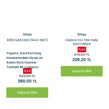
Sîtav
Sîtav
İDRİS NARZANİ (1944-1987)
Hakkarî’nîn Yitik Halkı
NASTURİLER
%24
Yaşamı, Kürd Kurtuluş
270,00 TL
Hareketindeki Siyasi ve
205,20 TL
Askeri Rolü Üzerine
Tarihsel Bir Çalışma
%24
Sepete Ekle
500,00 TL
380,00 TL
Sepete Ekle