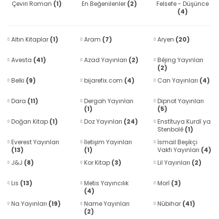
Çeviri Roman
(1)
En Beğenilenler
(2)
Felsefe - Düşünce
(4)
Altın Kitaplar
(1)
Aram
(7)
Aryen
(20)
Avesta
(41)
Azad Yayınları
(2)
Bêjing Yayınları
(2)
Belki
(9)
bijarefix.com
(4)
Can Yayınları
(4)
Dara
(11)
Dergah Yayınları
Dipnot Yayınları
(1)
(5)
Doğan Kitap
(1)
Doz Yayınları
(24)
Enstîtuya Kurdî ya
Stenbolê
(1)
Everest Yayınları
İletişim Yayınları
İsmail Beşikçi
(13)
(1)
Vakfı Yayınları
(4)
J&J
(8)
Kor Kitap
(3)
Lil Yayınları
(2)
Lis
(13)
Metis Yayıncılık
Morî
(3)
(4)
Na Yayınları
(19)
Name Yayınları
Nûbihar
(41)
(2)