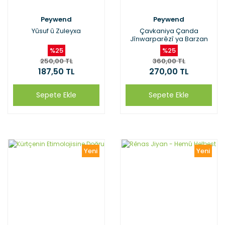
Peywend
Peywend
Yûsuf û Zuleyxa
Çavkaniya Çanda
Jînwarparêzî ya Barzan
%25
%25
250,00 TL
360,00 TL
187,50 TL
270,00 TL
Sepete Ekle
Sepete Ekle
Yeni
Yeni