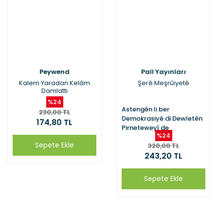
Peywend
Pall Yayınları
Kalem Yaradan Kelâm
Şerê Meşrûiyetê
Damlattı
%24
Astengên li ber
230,00 TL
Demokrasiyê di Dewletên
174,80 TL
Pirneteweyî de
%24
Sepete Ekle
320,00 TL
243,20 TL
Sepete Ekle