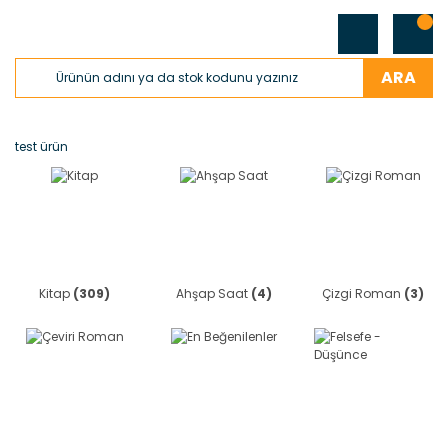
ARA
test ürün
Kitap
(309)
Ahşap Saat
(4)
Çizgi Roman
(3)