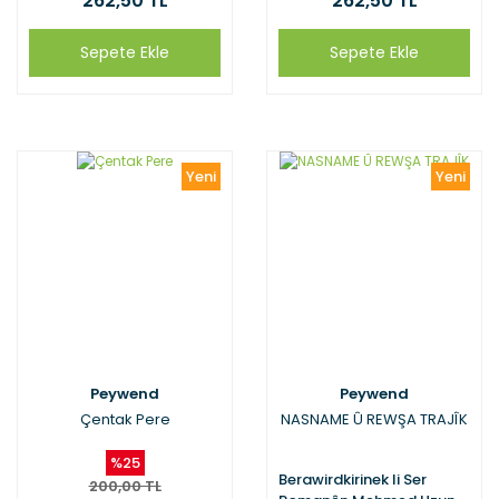
262,50 TL
262,50 TL
Sepete Ekle
Sepete Ekle
Yeni
Yeni
Peywend
Peywend
Çentak Pere
NASNAME Û REWŞA TRAJÎK
%25
Berawirdkirinek li Ser
200,00 TL