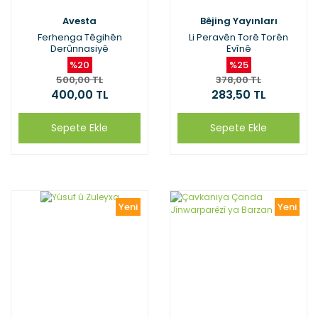
Avesta
Bêjing Yayınları
Ferhenga Têgihên
Li Peravên Torê Torên
Derûnnasiyê
Evînê
%20
%25
500,00 TL
378,00 TL
400,00 TL
283,50 TL
Sepete Ekle
Sepete Ekle
Yeni
Yeni