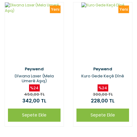
Yeni
Yeni
Peywend
Peywend
Dîwana Laxer (Mela
Kuro Gede Keçê Dînê
Umerê Aşıq)
%24
%24
450,00 TL
300,00 TL
342,00 TL
228,00 TL
Sepete Ekle
Sepete Ekle