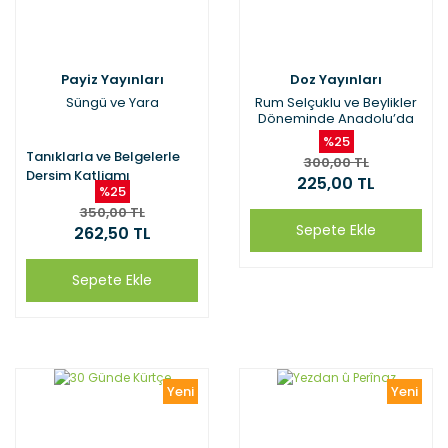
Payiz Yayınları
Doz Yayınları
Süngü ve Yara
Rum Selçuklu ve Beylikler
Döneminde Anadolu’da
Türkler, Kürtler ve Moğollar
%25
Tanıklarla ve Belgelerle
300,00 TL
Dersim Katliamı
225,00 TL
%25
350,00 TL
Sepete Ekle
262,50 TL
Sepete Ekle
Yeni
Yeni