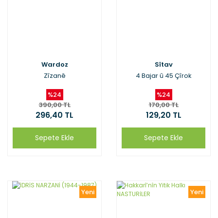
Wardoz
Sîtav
Zîzanê
4 Bajar û 45 Çîrok
%24
%24
390,00 TL
170,00 TL
296,40 TL
129,20 TL
Sepete Ekle
Sepete Ekle
Yeni
Yeni