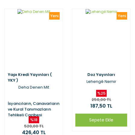
Yeni
Yeni
Yapı Kredi Yayınları (
Doz Yayınları
YKY )
Lehengê Nemir
Deha Denen Mit
%25
250,00 TL
İsyancıların, Canavarların
187,50 TL
ve Kural Tanımazların
Tehlikeli Cazibesi
%18
Sepete Ekle
520,00 TL
426,40 TL