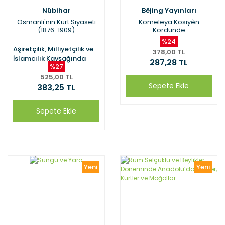
Nûbihar
Bêjing Yayınları
Osmanlı'nın Kürt Siyaseti
Komeleya Kosiyên
(1876-1909)
Kordunde
%24
Aşiretçilik, Milliyetçilik ve
378,00 TL
İslamcılık Kavşağında
287,28 TL
%27
525,00 TL
Sepete Ekle
383,25 TL
Sepete Ekle
Yeni
Yeni