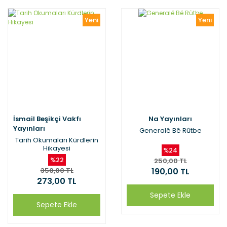
Yeni
Yeni
İsmail Beşikçi Vakfı
Na Yayınları
Yayınları
Generalê Bê Rûtbe
Tarih Okumaları Kürdlerin
Hikayesi
%24
%22
250,00 TL
350,00 TL
190,00 TL
273,00 TL
Sepete Ekle
Sepete Ekle