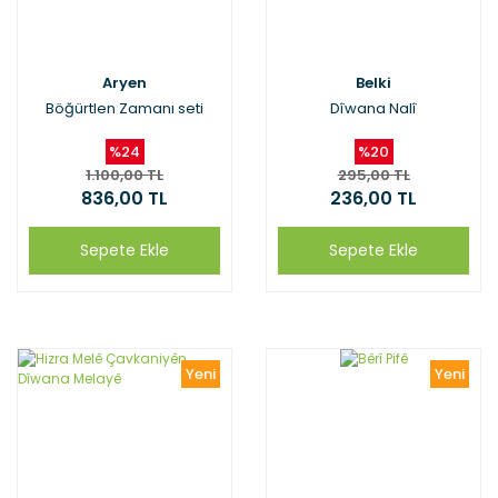
Aryen
Belki
Böğürtlen Zamanı seti
Dîwana Nalî
%24
%20
1.100,00 TL
295,00 TL
836,00 TL
236,00 TL
Sepete Ekle
Sepete Ekle
Yeni
Yeni