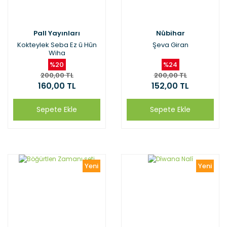
Pall Yayınları
Nûbihar
Kokteylek Seba Ez û Hûn
Şeva Giran
Wiha
%20
%24
200,00 TL
200,00 TL
160,00 TL
152,00 TL
Sepete Ekle
Sepete Ekle
Yeni
Yeni