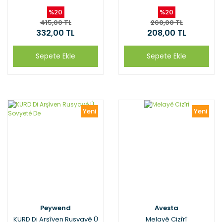
%20
%20
415,00 TL
260,00 TL
332,00 TL
208,00 TL
Sepete Ekle
Sepete Ekle
Yeni
Yeni
Peywend
Avesta
KURD Di Arşîven Rusyayê Û
Melayê Cizîrî