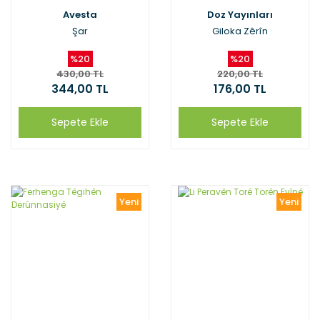
Avesta
Doz Yayınları
Şar
Giloka Zêrîn
%20
%20
430,00 TL
220,00 TL
344,00 TL
176,00 TL
Sepete Ekle
Sepete Ekle
Yeni
Yeni