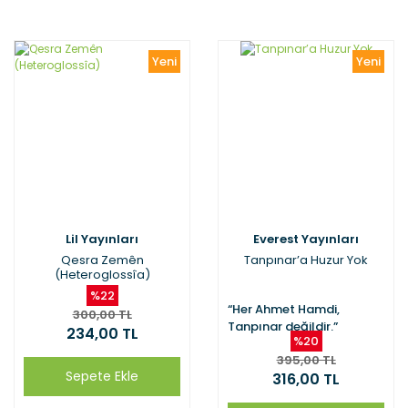
Yeni
Yeni
Lil Yayınları
Everest Yayınları
Qesra Zemên
Tanpınar’a Huzur Yok
(Heteroglossîa)
%22
“Her Ahmet Hamdi,
300,00 TL
Tanpınar değildir.”
234,00 TL
%20
395,00 TL
Sepete Ekle
316,00 TL